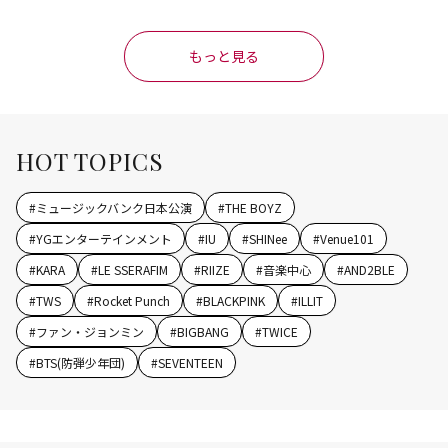
もっと見る
HOT TOPICS
#
ミュージックバンク日本公演
#
THE BOYZ
#
YGエンターテインメント
#
IU
#
SHINee
#
Venue101
#
KARA
#
LE SSERAFIM
#
RIIZE
#
音楽中心
#
AND2BLE
#
TWS
#
Rocket Punch
#
BLACKPINK
#
ILLIT
#
ファン・ジョンミン
#
BIGBANG
#
TWICE
#
BTS(防弾少年団)
#
SEVENTEEN