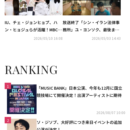
IU、チェ・ジョンヒョプ、ハ
放送終了「シン・イラン法律事
ン・ヒョジュらが活躍！MBCド
務所」ユ・ヨンソク、最後まで
ラマのラインナップに注目
力強い活躍…最高視聴率10％を
2026/05/10 16:08
2026/05/03 14:43
記録【ネタバレあり】
RANKING
1
「MUSIC BANK」日本公演、今年も12月に国立
競技場にて開催決定！出演アーティストに期待
2026/08/07 10:00
2
ソ・ジソブ、大好評につき来日イベントの追加
公演が決定！