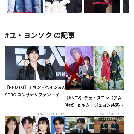
#
ユ・ヨンソク
の記事
【PHOTO】チョン・ヘイン＆A
STRO ユンサナ＆ファン・イニ
【KNTV】チェ・スヨン（少女
ョプら、映画「群体」VIP試写
時代）＆キム・ジェヨン共演
会に出席
『アイドルアイ』7月放送決
2026/05/21 13:14
2026/05/20 17:16
定！