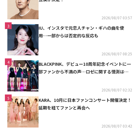
2026/08/07 03:57
3
IU、インスタで元恋人チャン・ギハの曲を使
用…一部からは否定的な反応も
2026/08/07 08:25
4
BLACKPINK、デビュー10周年記念イベントに一
部ファンから不満の声…ロゼに関する憶測は否
定
2026/08/07 02:32
5
KARA、10月に日本ファンコンサート開催決定！
延期を経てファンと再会へ
2026/08/07 03:42