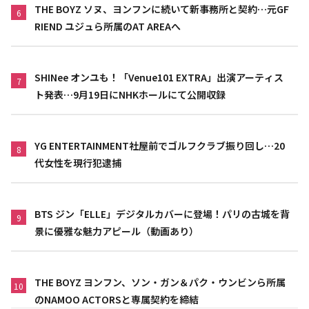
THE BOYZ ソヌ、ヨンフンに続いて新事務所と契約…元GF
6
RIEND ユジュら所属のAT AREAへ
SHINee オンユも！「Venue101 EXTRA」出演アーティス
7
ト発表…9月19日にNHKホールにて公開収録
YG ENTERTAINMENT社屋前でゴルフクラブ振り回し…20
8
代女性を現行犯逮捕
BTS ジン「ELLE」デジタルカバーに登場！パリの古城を背
9
景に優雅な魅力アピール（動画あり）
THE BOYZ ヨンフン、ソン・ガン＆パク・ウンビンら所属
10
のNAMOO ACTORSと専属契約を締結