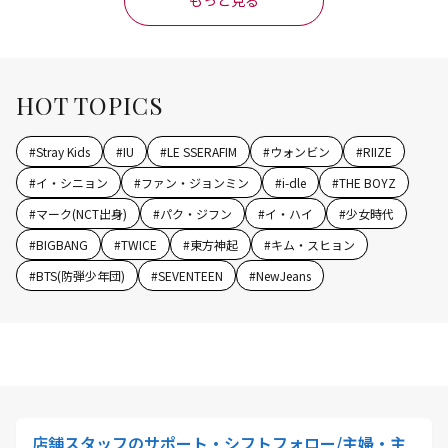
もっと見る
HOT TOPICS
#
Stray Kids
#
IU
#
LE SSERAFIM
#
ウォンビン
#
RIIZE
#
イ・シニョン
#
ファン・ジョンミン
#
i-dle
#
THE BOYZ
#
マーク(NCT出身)
#
パク・ジフン
#
イ・ハイ
#
少女時代
#
BIGBANG
#
TWICE
#
東方神起
#
キム・スヒョン
#
BTS(防弾少年団)
#
SEVENTEEN
#
NewJeans
店舗スタッフのサポート・シフトフォロー/主婦・主