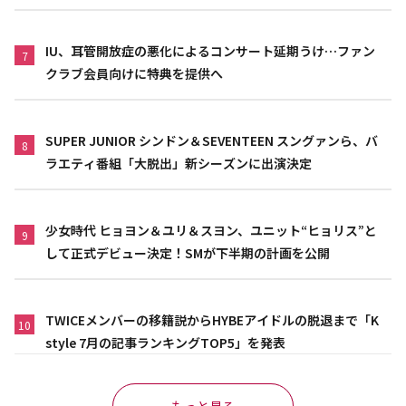
IU、耳管開放症の悪化によるコンサート延期うけ…ファン
7
クラブ会員向けに特典を提供へ
SUPER JUNIOR シンドン＆SEVENTEEN スングァンら、バ
8
ラエティ番組「大脱出」新シーズンに出演決定
少女時代 ヒョヨン＆ユリ＆スヨン、ユニット“ヒョリス”と
9
して正式デビュー決定！SMが下半期の計画を公開
TWICEメンバーの移籍説からHYBEアイドルの脱退まで「K
10
style 7月の記事ランキングTOP5」を発表