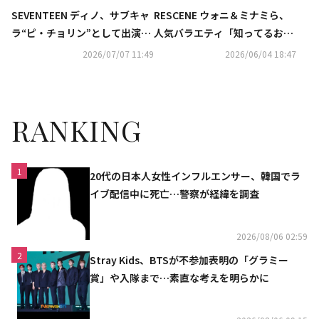
SEVENTEEN ディノ、サブキャ
RESCENE ウォニ＆ミナミら、
ラ“ピ・チョリン”として出演！
人気バラエティ「知ってるお兄
「2026 SBS歌謡大典 Summe
さん」に出演決定！
2026/07/07 11:49
2026/06/04 18:47
r」最終ラインナップ発表
RANKING
1
20代の日本人女性インフルエンサー、韓国でラ
イブ配信中に死亡…警察が経緯を調査
2026/08/06 02:59
2
Stray Kids、BTSが不参加表明の「グラミー
賞」や入隊まで…素直な考えを明らかに