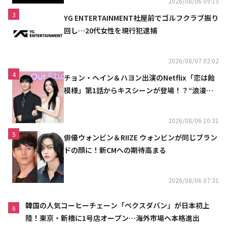
2026/08/06 09:15
3
YG ENTERTAINMENT社屋前でゴルフクラブ振り
回し…20代女性を現行犯逮捕
2026/08/07 02:02
4
チョン・ヘイン＆ハヨン出演のNetflix「恋は飴
模様」第1話からキスシーンが登場！？“浪漫と
ときめきでいっぱいの作品”
2026/08/06 10:31
5
俳優ウォンビン＆RIIZE ウォンビンが同じブラン
ドの顔に！新CMへの期待高まる
2026/08/06 07:31
韓国の人気コーヒーチェーン「ペクスダバン」が日本初上
6
陸！東京・新橋に1号店オープン…海外市場へ本格進出