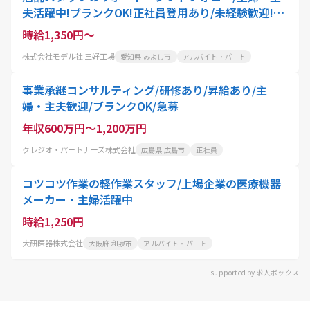
夫活躍中!ブランクOK!正社員登用あり/未経験歓迎!ク
リーニング代50%OFF
時給1,350円～
株式会社モデル社 三好工場
愛知県 みよし市
アルバイト・パート
事業承継コンサルティング/研修あり/昇給あり/主
婦・主夫歓迎/ブランクOK/急募
年収600万円～1,200万円
クレジオ・パートナーズ株式会社
広島県 広島市
正社員
コツコツ作業の軽作業スタッフ/上場企業の医療機器
メーカー・主婦活躍中
時給1,250円
大研医器株式会社
大阪府 和泉市
アルバイト・パート
supported by 求人ボックス