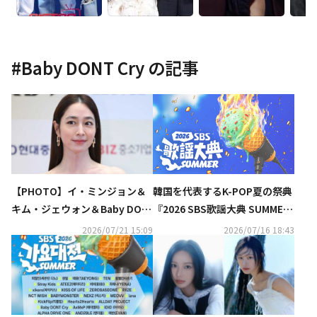
#
Baby DONT Cry
の記事
【PHOTO】イ・ミンジョン＆
韓国を代表するK-POP夏の祭典
キム・ジェウォン＆Baby DON
『2026 SBS歌謡大典 SUMME
T Cryら「2026 放送広告フェス
R』をU-NEXT独占で生ライブ
2026/07/21 15:09
2026/07/16 18:43
ティバル」レッドカーペットに
配信
出席