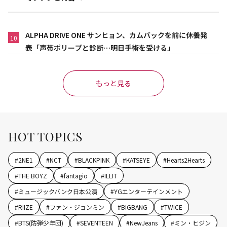
ALPHA DRIVE ONE サンヒョン、カムバックを前に休養発
10
表「声帯ポリープと診断…明日手術を受ける」
もっと見る
HOT TOPICS
#
2NE1
#
NCT
#
BLACKPINK
#
KATSEYE
#
Hearts2Hearts
#
THE BOYZ
#
fantagio
#
ILLIT
#
ミュージックバンク日本公演
#
YGエンターテインメント
#
RIIZE
#
ファン・ジョンミン
#
BIGBANG
#
TWICE
#
BTS(防弾少年団)
#
SEVENTEEN
#
NewJeans
#
ミン・ヒジン