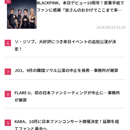
5
BLACKPINK、本日デビュー10周年！直筆手紙で
ファンに感謝「皆さんのおかげでここまで来ら
れた」
2026/08/08 02:28
ソ・ジソブ、大好評につき来日イベントの追加公演が決
6
定！
JO1、9月の韓国ソウル公演の中止を発表…事務所が謝罪
7
FLARE U、初の日本ファンミーティングが中止に…事務所
8
が謝罪
KARA、10月に日本ファンコンサート開催決定！延期を経
9
てファンと再会へ