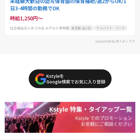
未経験大歓迎の認可保育園の保育補助/週2からOK/1
日3-4時間の勤務でOK
時給1,250円～
社会福祉法人あざみ会 みずなら保育園
東京都 品川区
アルバイト・パート
supported by 求人ボックス
Kstyleを
Google検索でお気に入り登録