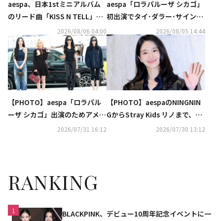
aespa、日本1stミニアルバム
aespa「ロラパルーザ シカゴ」
のリード曲「KISS N TELL」が
初出演でタイ･ダラー･サインと
オリコン週間ストリーミング急
コラボステージ披露！「Switc
2026/08/06 04:00
2026/08/05 14:44
上昇ランキングで1位に！
hblade」MVもサプライズ公開
【PHOTO】aespa「ロラパル
【PHOTO】aespaのNINGNIN
ーザ シカゴ」出演のためアメリ
GからStray Kids リノまで、ブ
カへ出国（動画あり）
ランド「GUCCI」のイベントに
2026/07/31 16:12
2026/07/30 13:12
出席
RANKING
1
BLACKPINK、デビュー10周年記念イベントに一