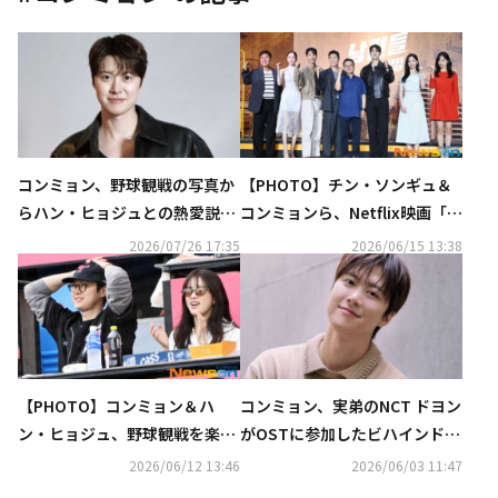
コンミョン、野球観戦の写真か
【PHOTO】チン・ソンギュ＆
らハン・ヒョジュとの熱愛説が
コンミョンら、Netflix映画「夫
浮上も「“お似合い”という声が
たち」制作報告会に出席
2026/07/26 17:35
2026/06/15 13:38
多くて満足」
【PHOTO】コンミョン＆ハ
コンミョン、実弟のNCT ドヨン
ン・ヒョジュ、野球観戦を楽し
がOSTに参加したビハインド明
む姿をキャッチ
かす「以前から歌わせてほしい
2026/06/12 13:46
2026/06/03 11:47
と言われていた」