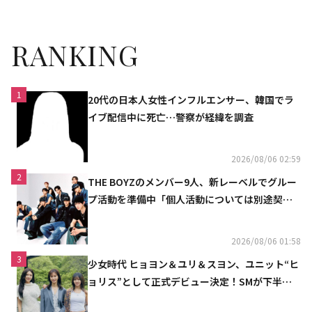
RANKING
1
20代の日本人女性インフルエンサー、韓国でラ
イブ配信中に死亡…警察が経緯を調査
2026/08/06 02:59
2
THE BOYZのメンバー9人、新レーベルでグルー
プ活動を準備中「個人活動については別途契約
へ」
2026/08/06 01:58
3
少女時代 ヒョヨン＆ユリ＆スヨン、ユニット“ヒ
ョリス”として正式デビュー決定！SMが下半期
の計画を公開