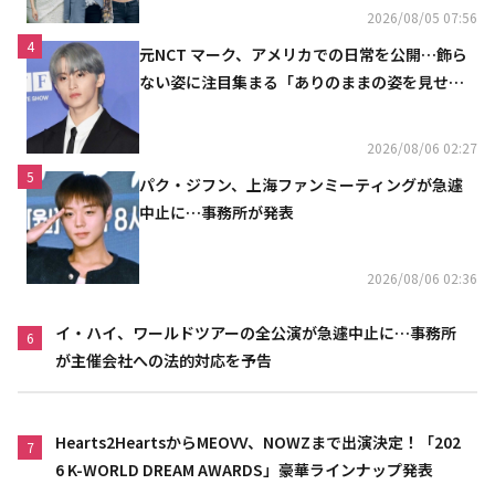
2026/08/05 07:56
4
元NCT マーク、アメリカでの日常を公開…飾ら
ない姿に注目集まる「ありのままの姿を見せた
い」（動画あり）
2026/08/06 02:27
5
パク・ジフン、上海ファンミーティングが急遽
中止に…事務所が発表
2026/08/06 02:36
イ・ハイ、ワールドツアーの全公演が急遽中止に…事務所
6
が主催会社への法的対応を予告
Hearts2HeartsからMEOVV、NOWZまで出演決定！「202
7
6 K-WORLD DREAM AWARDS」豪華ラインナップ発表