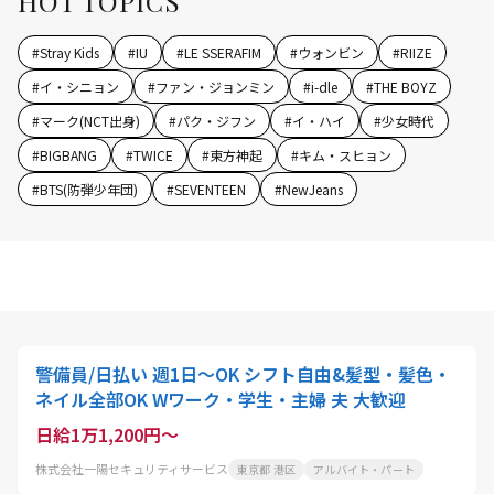
HOT TOPICS
#
Stray Kids
#
IU
#
LE SSERAFIM
#
ウォンビン
#
RIIZE
#
イ・シニョン
#
ファン・ジョンミン
#
i-dle
#
THE BOYZ
#
マーク(NCT出身)
#
パク・ジフン
#
イ・ハイ
#
少女時代
#
BIGBANG
#
TWICE
#
東方神起
#
キム・スヒョン
#
BTS(防弾少年団)
#
SEVENTEEN
#
NewJeans
警備員/日払い 週1日～OK シフト自由&髪型・髪色・
ネイル全部OK Wワーク・学生・主婦 夫 大歓迎
日給1万1,200円～
株式会社一陽セキュリティサービス
東京都 港区
アルバイト・パート