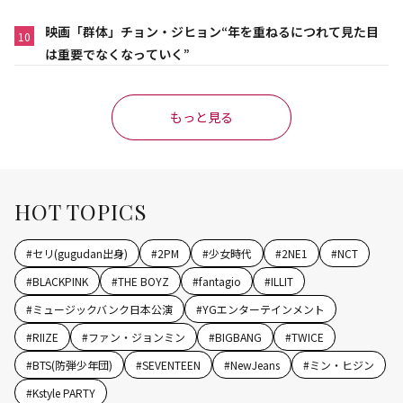
映画「群体」チョン・ジヒョン“年を重ねるにつれて見た目
10
は重要でなくなっていく”
もっと見る
HOT TOPICS
#
セリ(gugudan出身)
#
2PM
#
少女時代
#
2NE1
#
NCT
#
BLACKPINK
#
THE BOYZ
#
fantagio
#
ILLIT
#
ミュージックバンク日本公演
#
YGエンターテインメント
#
RIIZE
#
ファン・ジョンミン
#
BIGBANG
#
TWICE
#
BTS(防弾少年団)
#
SEVENTEEN
#
NewJeans
#
ミン・ヒジン
#
Kstyle PARTY