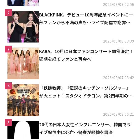
2026/08/09 02:56
2
BLACKPINK、デビュー10周年記念イベントに一
部ファンから不満の声も…ライブ配信で謝罪
「コミュニケーション不足だった」
2026/08/08 08:39
3
KARA、10月に日本ファンコンサート開催決定！
延期を経てファンと再会へ
2026/08/07 03:42
4
「鉄槌教師」「伝説のキッチン・ソルジャー」
が大ヒット！スタジオドラゴン、第2四半期の売
上高が黒字に
2026/08/08 06:21
5
20代の日本人女性インフルエンサー、韓国でラ
イブ配信中に死亡…警察が経緯を調査