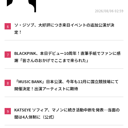
2026/08/06 02:59
ソ・ジソブ、大好評につき来日イベントの追加公演が決
6
定！
BLACKPINK、本日デビュー10周年！直筆手紙でファンに感
7
謝「皆さんのおかげでここまで来られた」
「MUSIC BANK」日本公演、今年も12月に国立競技場にて
8
開催決定！出演アーティストに期待
KATSEYE ソフィア、マノンに続き活動中断を発表…当面の
9
間は4人体制に（公式）