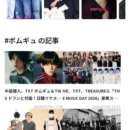
#
ボムギュ
の記事
中島健人、TXT ボムギュ＆TW
IVE、TXT、TREASUREら「TH
S ドフンと対面！日韓イケメン
E MUSIC DAY 2026」豪華ステ
の記念ショットが話題に
ージが話題…記念ショットも
2026/07/09 17:28
2026/07/05 13:11
続々