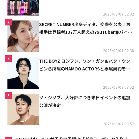
定
2026/08/07 02:32
3
SECRET NUMBER出身ディタ、交際を公表！お
相手は登録者137万人超えのYouTuber兼バイオ
リニスト
2026/08/07 02:38
4
THE BOYZ ヨンフン、ソン・ガン＆パク・ウン
ビンら所属のNAMOO ACTORSと専属契約を締
結
2026/08/07 03:52
5
ソ・ジソブ、大好評につき来日イベントの追加
公演が決定！
2026/08/07 03:57