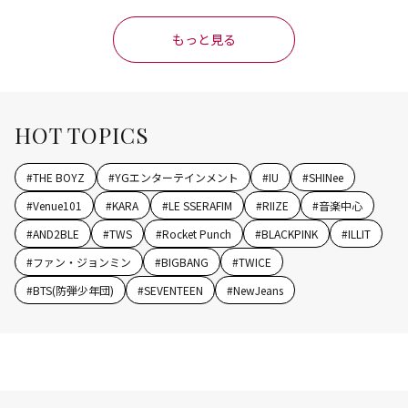
もっと見る
HOT TOPICS
#
THE BOYZ
#
YGエンターテインメント
#
IU
#
SHINee
#
Venue101
#
KARA
#
LE SSERAFIM
#
RIIZE
#
音楽中心
#
AND2BLE
#
TWS
#
Rocket Punch
#
BLACKPINK
#
ILLIT
#
ファン・ジョンミン
#
BIGBANG
#
TWICE
#
BTS(防弾少年団)
#
SEVENTEEN
#
NewJeans