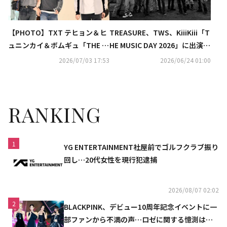
【PHOTO】TXT テヒョン＆ヒ
TREASURE、TWS、KiiiKiii「T
ュニンカイ＆ボムギュ「THE M
HE MUSIC DAY 2026」に出演決
USIC DAY 2026」出演のため日
定！TXTの3人は米津玄師のヒ
2026/07/03 17:53
2026/06/24 01:00
本へ！（動画あり）
ット曲をカバー
RANKING
1
YG ENTERTAINMENT社屋前でゴルフクラブ振り
回し…20代女性を現行犯逮捕
2026/08/07 02:02
2
BLACKPINK、デビュー10周年記念イベントに一
部ファンから不満の声…ロゼに関する憶測は否