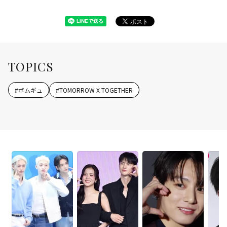
TOPICS
#
ボムギュ
#
TOMORROW X TOGETHER