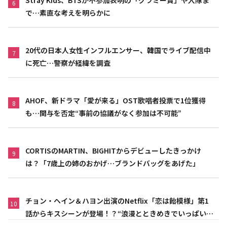
Stray Kids、BTSが不参加表明の「グラミー賞」や入隊ま
6
で…素直な考えを明らかに
20代の日本人女性インフルエンサー、韓国でライブ配信中
7
に死亡…警察が経緯を調査
AHOF、新ドラマ「愛が来る」OST歌唱者投票で1位獲得
8
も…関与を否定“事前の協議がなく参加は不可能”
CORTISのMARTIN、BIGHITからデビューしたきっかけ
9
は？「7歳上の姉のおかげ…ブランドバッグをあげた」
チョン・ヘイン＆ハヨン出演のNetflix「恋は飴模様」第1
10
話からキスシーンが登場！？“浪漫とときめきでいっぱいの
作品”