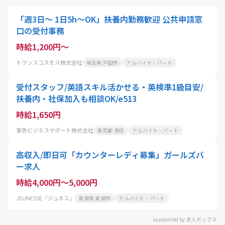
「週3日～ 1日5h～OK」扶養内勤務歓迎 公共申請窓
口の受付事務
時給1,200円～
トランスコスモス株式会社
埼玉県 戸田市
アルバイト・パート
受付スタッフ/英語スキル活かせる・英検準1級目安/
扶養内・社保加入も相談OK/e513
時給1,650円
東急ビジネスサポート株式会社
東京都 港区
アルバイト・パート
高収入/即日可「カウンターレディ募集」ガールズバ
ー求人
時給4,000円～5,000円
JEUNESSE「ジュネス」
新潟県 新潟市
アルバイト・パート
supported by 求人ボックス