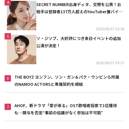
4
SECRET NUMBER出身ディタ、交際を公表！お
相手は登録者137万人超えのYouTuber兼バイオ
リニスト
2026/08/07 02:38
5
ソ・ジソブ、大好評につき来日イベントの追加
公演が決定！
2026/08/07 03:57
THE BOYZ ヨンフン、ソン・ガン＆パク・ウンビンら所属
6
のNAMOO ACTORSと専属契約を締結
AHOF、新ドラマ「愛が来る」OST歌唱者投票で1位獲得
7
も…関与を否定“事前の協議がなく参加は不可能”