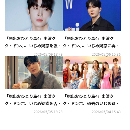
「脱出おひとり島4」出演ク
「脱出おひとり島4」出演ク
ク・ドンホ、いじめ疑惑を強く
ク・ドンホ、いじめ疑惑に再び
否定…深刻な被害訴え“加害者
反論…事務所が法的対応へ
2026/05/09 13:49
2026/05/06 15:36
のレッテル貼られた”
「脱出おひとり島4」出演ク
「脱出おひとり島4」出演ク
ク・ドンホ、いじめ疑惑を否定
ク・ドンホ、過去のいじめ疑惑
も…暴露者が通話内容を公開
が浮上…SNSで否定“謝罪を求
2026/05/05 19:28
2026/05/04 15:43
める”