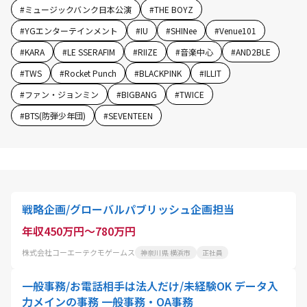
#
ミュージックバンク日本公演
#
THE BOYZ
#
YGエンターテインメント
#
IU
#
SHINee
#
Venue101
#
KARA
#
LE SSERAFIM
#
RIIZE
#
音楽中心
#
AND2BLE
#
TWS
#
Rocket Punch
#
BLACKPINK
#
ILLIT
#
ファン・ジョンミン
#
BIGBANG
#
TWICE
#
BTS(防弾少年団)
#
SEVENTEEN
戦略企画/グローバルパブリッシュ企画担当
年収450万円～780万円
株式会社コーエーテクモゲームス
神奈川県 横浜市
正社員
一般事務/お電話相手は法人だけ/未経験OK データ入
力メインの事務 一般事務・OA事務