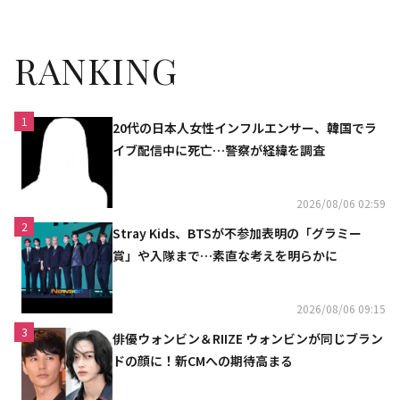
た”
RANKING
1
20代の日本人女性インフルエンサー、韓国でラ
イブ配信中に死亡…警察が経緯を調査
2026/08/06 02:59
2
Stray Kids、BTSが不参加表明の「グラミー
賞」や入隊まで…素直な考えを明らかに
2026/08/06 09:15
3
俳優ウォンビン＆RIIZE ウォンビンが同じブラン
ドの顔に！新CMへの期待高まる