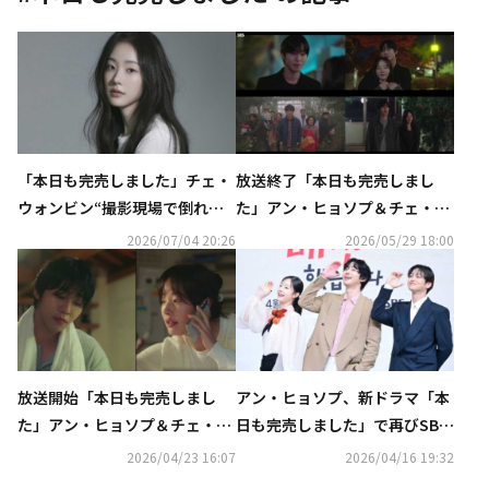
「本日も完売しました」チェ・
放送終了「本日も完売しまし
ウォンビン“撮影現場で倒れた
た」アン・ヒョソプ＆チェ・ウ
ことも…あまりの暑さに衝撃を
ォンビン、仕事と愛の行方は？
2026/07/04 20:26
2026/05/29 18:00
受けた”
【ネタバレあり】
放送開始「本日も完売しまし
アン・ヒョソプ、新ドラマ「本
た」アン・ヒョソプ＆チェ・ウ
日も完売しました」で再びSBS
ォンビンの緊迫した初対面に注
とタッグ“故郷に戻ってきた感
2026/04/23 16:07
2026/04/16 19:32
目【ネタバレあり】
じ…悩みが多い時期に出会っ