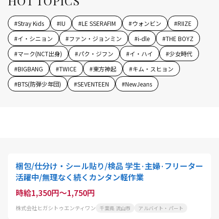
HOT TOPICS
#
Stray Kids
#
IU
#
LE SSERAFIM
#
ウォンビン
#
RIIZE
#
イ・シニョン
#
ファン・ジョンミン
#
i-dle
#
THE BOYZ
#
マーク(NCT出身)
#
パク・ジフン
#
イ・ハイ
#
少女時代
#
BIGBANG
#
TWICE
#
東方神起
#
キム・スヒョン
#
BTS(防弾少年団)
#
SEVENTEEN
#
NewJeans
梱包/仕分け・シール貼り/検品 学生·主婦·フリーター
活躍中/無理なく続くカンタン軽作業
時給1,350円～1,750円
株式会社ヒガシトゥエンティワン
千葉県 流山市
アルバイト・パート