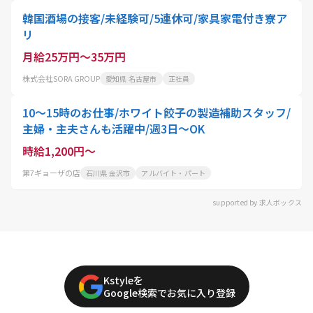
韓国酒場の接客/未経験可/5連休可/家具家電付き寮ア
リ
月給25万円～35万円
株式会社SORA GROUP
愛知県 名古屋市
正社員
10～15時のお仕事/ホワイト餃子の製造補助スタッフ/
主婦・主夫さんも活躍中/週3日～OK
時給1,200円～
第7ギョーザの店
石川県 金沢市
アルバイト・パート
supported by 求人ボックス
Kstyleを
Google検索でお気に入り登録