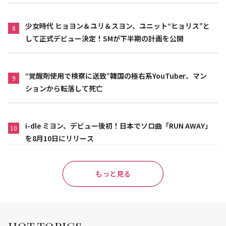
作品”
少女時代 ヒョヨン＆ユリ＆スヨン、ユニット“ヒョリス”と
8
して正式デビュー決定！SMが下半期の計画を公開
“覚醒剤使用で検察に送致”韓国の極右系YouTuber、マン
9
ションから転落して死亡
i-dle ミヨン、デビュー後初！日本でソロ曲「RUN AWAY」
10
を8月10日にリリース
もっと見る