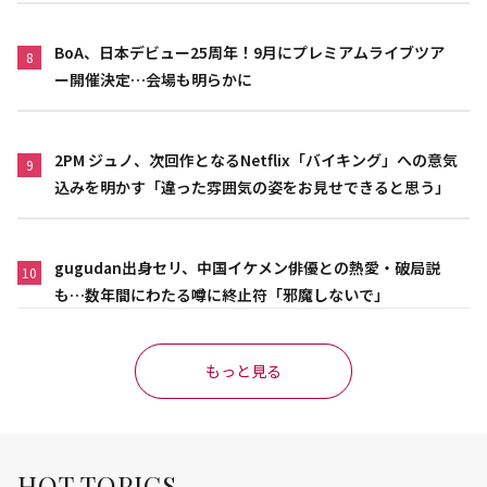
BoA、日本デビュー25周年！9月にプレミアムライブツア
8
ー開催決定…会場も明らかに
2PM ジュノ、次回作となるNetflix「バイキング」への意気
9
込みを明かす「違った雰囲気の姿をお見せできると思う」
gugudan出身セリ、中国イケメン俳優との熱愛・破局説
10
も…数年間にわたる噂に終止符「邪魔しないで」
もっと見る
HOT TOPICS