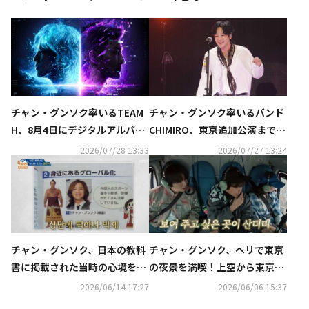
チャン・グンソク率いるTEAM
チャン・グンソク率いるバンド
H、8月4日にデジタルアルバム
CHIMIRO、東京追加公演まで完
「DAWN AFTER DARK」配信リ
走！TEAM HのZepp Haneda公
2026/07/28 13:33
2026/07/27 13:24
リース決定
演も決定
チャン・グンソク、日本の教科
チャン・グンソク、ヘリで東京
書に掲載された当時の心境を告
の夜景を満喫！上空から東京ド
白「信じられなかった」
ームを紹介も…アン・ジェヒョ
2026/06/14 17:27
2026/06/06 15:37
ンら感激