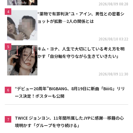
2026/08/09 08:28
4
“薬物で有罪判決”ユ・アイン、男性との密着シ
ョットが拡散…2人の関係とは
2026/08/10 03:22
5
キム・ヨナ、人生で大切にしている考え方を明
かす「自分軸を守りながら生きていきたい」
2026/08/09 11:30
“デビュー20周年”BIGBANG、8月19日に新曲「BiiiG」リリ
6
ース決定！ポスターも公開
TWICE ジョンヨン、11年間所属したJYPに感謝…移籍の心
7
境明かす「グループを守り続ける」