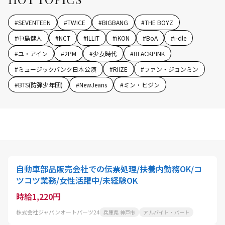
#
SEVENTEEN
#
TWICE
#
BIGBANG
#
THE BOYZ
#
中島健人
#
NCT
#
ILLIT
#
iKON
#
BoA
#
i-dle
#
ユ・アイン
#
2PM
#
少女時代
#
BLACKPINK
#
ミュージックバンク日本公演
#
RIIZE
#
ファン・ジョンミン
#
BTS(防弾少年団)
#
NewJeans
#
ミン・ヒジン
自動車部品販売会社での伝票処理/扶養内勤務OK/コ
ツコツ業務/女性活躍中/未経験OK
時給1,220円
株式会社ジャパンオートパーツ24
兵庫県 神戸市
アルバイト・パート