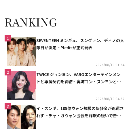
RANKING
1
SEVENTEEN ミンギュ、スングァン、ディノの入
隊日が決定…Pledisが正式発表
2026/08/10 01:54
2
TWICE ジョンヨン、VAROエンターテインメン
トと専属契約を締結…実姉コン・スンヨンと同
じ事務所（公式）
2026/08/10 04:52
3
イ・スンギ、105億ウォン規模の保証金が返還さ
れず…チャ・ガウォン会長を詐欺の疑いで告訴
へ