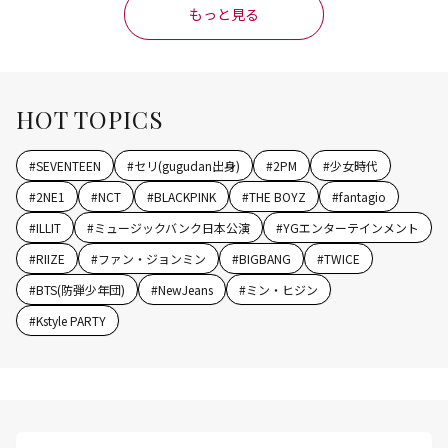
もっと見る
HOT TOPICS
#
SEVENTEEN
#
セリ(gugudan出身)
#
2PM
#
少女時代
#
2NE1
#
NCT
#
BLACKPINK
#
THE BOYZ
#
fantagio
#
ILLIT
#
ミュージックバンク日本公演
#
YGエンターテインメント
#
RIIZE
#
ファン・ジョンミン
#
BIGBANG
#
TWICE
#
BTS(防弾少年団)
#
NewJeans
#
ミン・ヒジン
#
Kstyle PARTY