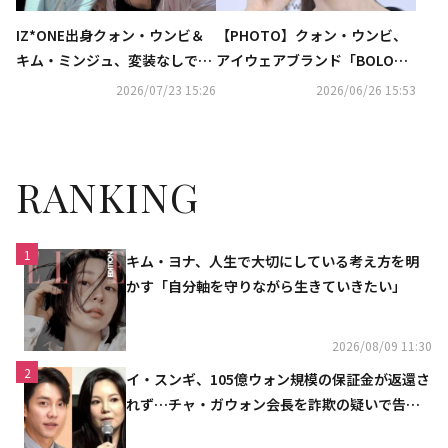
IZ*ONE出身クォン・ウンビ＆
【PHOTO】クォン・ウンビ、
キム・ミンジュ、変装なしで日
アイウェアブランド「BOLO
本旅行を満喫！変わらぬ友情ア
N」のイベントに出席
2026/07/23 15:26
2026/06/26 15:53
ピール
RANKING
1
キム・ヨナ、人生で大切にしている考え方を明
かす「自分軸を守りながら生きていきたい」
2026/08/09 11:30
2
イ・スンギ、105億ウォン規模の保証金が返還さ
れず…チャ・ガウォン会長を詐欺の疑いで告訴
へ