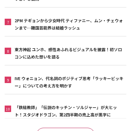
2PM テギョンから少女時代 ティファニー、ムン・チェウォ
7
ンまで…韓国芸能界は結婚ラッシュ
東方神起 ユンホ、感性あふれるビジュアルを披露！初ソロ
8
コンに込めた想いを語る
IVE ウォニョン、代名詞のポジティブ思考「ラッキービッキ
9
ー」についての考え方を明かす
「鉄槌教師」「伝説のキッチン・ソルジャー」が大ヒッ
10
ト！スタジオドラゴン、第2四半期の売上高が黒字に