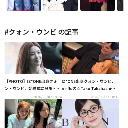
#
クォン・ウンビ
の記事
【PHOTO】IZ*ONE出身クォ
IZ*ONE出身クォン・ウンビ、
ン・ウンビ、始球式に登場…可
m-floの☆Taku Takahashiと
愛らしいピンクのグローブ
の2ショット公開！意外な親交
2026/08/02 18:24
2026/07/27 18:31
が話題に