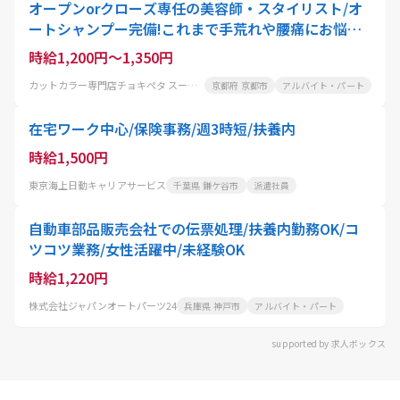
オープンorクローズ専任の美容師・スタイリスト/オ
ートシャンプー完備!これまで手荒れや腰痛にお悩み
の美容師さんにも大好評
時給1,200円～1,350円
カットカラー専門店チョキぺタ スーパーマツモト洛南店
京都府 京都市
アルバイト・パート
在宅ワーク中心/保険事務/週3時短/扶養内
時給1,500円
東京海上日動キャリアサービス
千葉県 鎌ケ谷市
派遣社員
自動車部品販売会社での伝票処理/扶養内勤務OK/コ
ツコツ業務/女性活躍中/未経験OK
時給1,220円
株式会社ジャパンオートパーツ24
兵庫県 神戸市
アルバイト・パート
supported by 求人ボックス