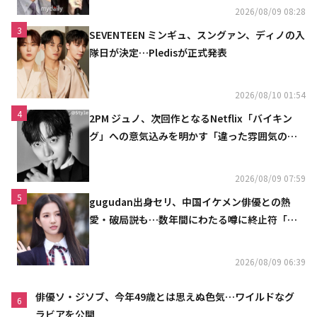
2026/08/09 08:28
3
SEVENTEEN ミンギュ、スングァン、ディノの入
隊日が決定…Pledisが正式発表
2026/08/10 01:54
4
2PM ジュノ、次回作となるNetflix「バイキン
グ」への意気込みを明かす「違った雰囲気の姿
をお見せできると思う」
2026/08/09 07:59
5
gugudan出身セリ、中国イケメン俳優との熱
愛・破局説も…数年間にわたる噂に終止符「邪
魔しないで」
2026/08/09 06:39
俳優ソ・ジソブ、今年49歳とは思えぬ色気…ワイルドなグ
6
ラビアを公開