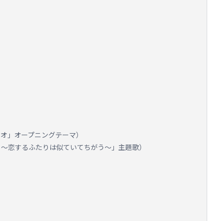
ルアオ」オープニングテーマ）
にぎり～恋するふたりは似ていてちがう～」主題歌）