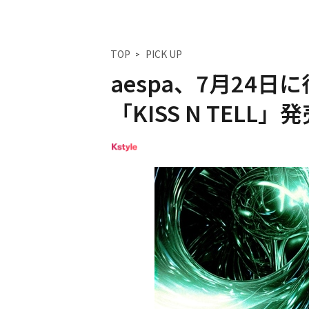
TOP
PICK UP
aespa、7月24日
「KISS N TELL