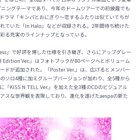
プニングテーマであり、今年のドームツアーでの初披露でも
や、ドラマ「キンパとおにぎり～恋するふたりは似ていてちが
ていた「In Halo」などが収録される。2年間待ち続けた
彩る充実のラインナップとなっている。
Mess」で好評を博した仕様を引き継ぎ、さらにアップグレー
 Edition Ver.」はフォトブックが80ページへとボリューム
が追加された。「Poster Ver.」は、広げるとメンバー
のソロ4種に加えグループバージョンが加わり、全5種から
ISS N TELL Ver.」を加えた全3種のCDのビジュアル
スな世界観を表現しており、進化を遂げたaespaの新た