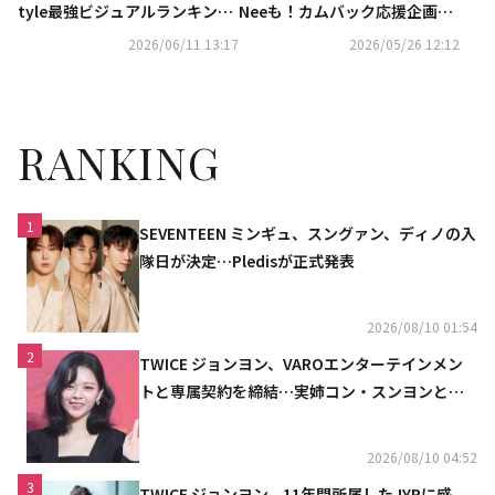
tyle最強ビジュアルランキン
Neeも！カムバック応援企画
グ」2026年上半期の予選がスタ
「Kstyle POWER PUSH」6月
2026/06/11 13:17
2026/05/26 12:12
ート【期間：6/11～6/24】
投票スタート【期間：5/26～6/
4】
RANKING
1
SEVENTEEN ミンギュ、スングァン、ディノの入
隊日が決定…Pledisが正式発表
2026/08/10 01:54
2
TWICE ジョンヨン、VAROエンターテインメン
トと専属契約を締結…実姉コン・スンヨンと同
じ事務所（公式）
2026/08/10 04:52
3
TWICE ジョンヨン、11年間所属したJYPに感