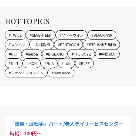
HOT TOPICS
#
TWICE
#
SEVENTEEN
#
ソ・ヘウォン
#
BLACKPINK
#
スンハン
#
鉄槌教師
#
PENTAGON
#
BTS(防弾少年団)
#
NCT
#
aespa
#
BIGBANG
#
THE BOYZ
#
中島健人
#
ILLIT
#
iKON
#
BoA
#
i-dle
#
RIIZE
#
ファン・ジョンミン
#
NewJeans
「送迎・運転手」パート/老人デイサービスセンター
時給1,300円～