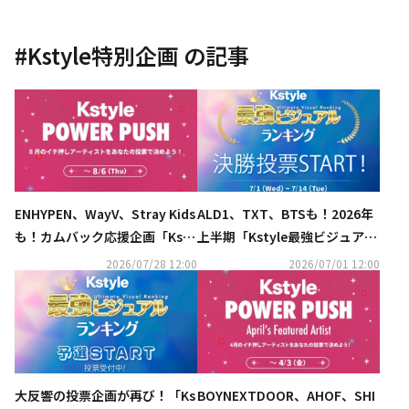
#
Kstyle特別企画
の記事
ENHYPEN、WayV、Stray Kids
ALD1、TXT、BTSも！2026年
も！カムバック応援企画「Ksty
上半期「Kstyle最強ビジュアル
le POWER PUSH」8月投票スタ
ランキング」決勝投票スタート
2026/07/28 12:00
2026/07/01 12:00
ート【期間：7/28～8/6】
【期間：7/1～7/14】
大反響の投票企画が再び！「Ks
BOYNEXTDOOR、AHOF、SHI