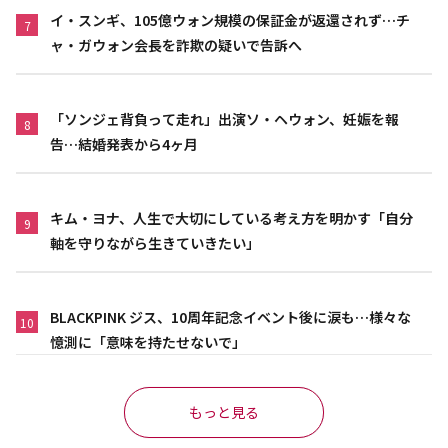
イ・スンギ、105億ウォン規模の保証金が返還されず…チ
7
ャ・ガウォン会長を詐欺の疑いで告訴へ
「ソンジェ背負って走れ」出演ソ・ヘウォン、妊娠を報
8
告…結婚発表から4ヶ月
キム・ヨナ、人生で大切にしている考え方を明かす「自分
9
軸を守りながら生きていきたい」
BLACKPINK ジス、10周年記念イベント後に涙も…様々な
10
憶測に「意味を持たせないで」
もっと見る