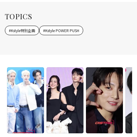
TOPICS
#
Kstyle特別企画
#
Kstyle POWER PUSH