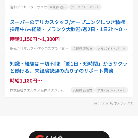
洛和デイセンターサラサ
東京都 港区
アルバイト・パート
スーパーのデリカスタッフ/オープニングにつき積極
採用中/未経験・ブランク大歓迎/週2日・1日3h～OK/
土日は時給50円UP/正社員登用制度多数
時給1,150円～1,300円
株式会社マルアイ/アクロスプラザ高砂店
兵庫県 高砂市
アルバイト・パート
知識・経験は一切不問!「週1日・短時間」からサクッ
と働ける、未経験歓迎の売り子のサポート業務
時給1,180円～
株式会社ウエルネス阪神スタジアム事業部フードサービス事業課
兵庫県 西宮市
アルバイト・パート
supported by 求人ボックス
Kstyleを