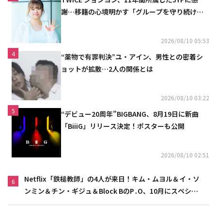
謝…移籍の心境明かす「グループを守り続け
る」
2026/08/10 05:53
4
“薬物で有罪判決”ユ・アイン、男性との密着シ
ョットが拡散…2人の関係とは
2026/08/10 03:22
5
“デビュー20周年”BIGBANG、8月19日に新曲
「BiiiG」リリース決定！ポスターも公開
2026/08/10 02:51
Netflix「鉄槌教師」の4人が来日！キム・ムヨル＆イ・ソ
6
ンミン＆チン・ギジュ＆Block BのP․O、10月にスペシャ
ルファンミーティング開催決定