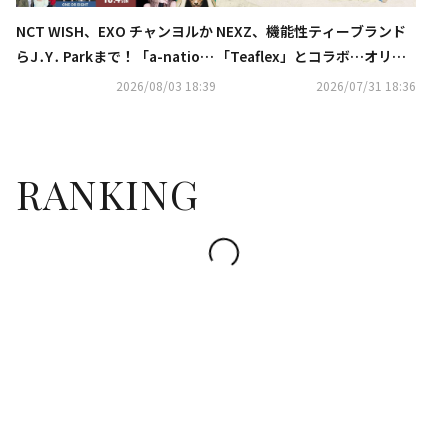
NCT WISH、EXO チャンヨルか
NEXZ、機能性ティーブランド
らJ․Y․ Parkまで！「a-nation
「Teaflex」とコラボ…オリジ
2026」第1弾出演アーティスト
ナル動画を公開＆コラボステッ
2026/08/03 18:39
2026/07/31 18:36
発表
カーの特典も
RANKING