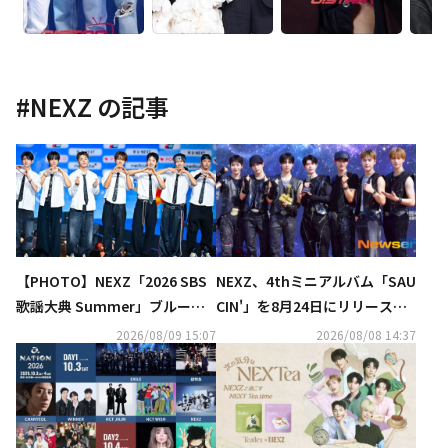
#
NEXZ
の記事
【PHOTO】NEXZ「2026 SBS
NEXZ、4thミニアルバム「SAU
歌謡大典 Summer」ブルーカ
CIN'」を8月24日にリリース！
ーペットに登場
トレーラー映像＆トラックリス
2026/08/09 15:07
2026/08/08 14:37
ト公開