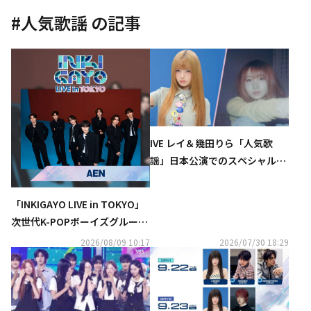
#
人気歌謡
の記事
IVE レイ＆幾田りら「人気歌
謡」日本公演でのスペシャルコ
ラボステージ決定！
「INKIGAYO LIVE in TOKYO」
次世代K-POPボーイズグルー
プ・AENの出演が決定！
2026/08/09 10:17
2026/07/30 18:29