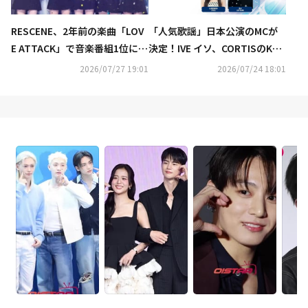
RESCENE、2年前の楽曲「LOV
「人気歌謡」日本公演のMCが
E ATTACK」で音楽番組1位に！
決定！IVE イソ、CORTISのKEO
メンバーが涙ながらにコメント
NHOとSEONGHYEON、＆TEA
2026/07/27 19:01
2026/07/24 18:01
（動画あり）
MのEJが抜擢