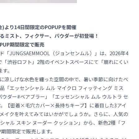
)より14日間限定のPOPUPを開催
るミスト、フィクサー、パウダーが初登場！
PUP期間限定で販売
UNGSAEMMOOL（ジョンセンムル）」は、2026年4
間限定で「渋谷ロフト」2階のイベントスペースにて「崩れにくい
ます。
に涼しげな水色を纏った空間の中で、暑い季節に向けたベ
「エッセンシャル ムル マイクロ フィッティング ミス
パウダー#ベアブラー」「エッセンシャル ムル ウルトラ セ
す。【密着×毛穴カバー×長持ちキープ】に着目した3アイ
メイクを叶えてみてはいかがでしょうか。さらに、人気の
ャル スキン ヌーダー クッション」から、新色2種「フ
P期間限定で販売します。