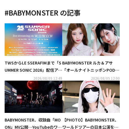
#
BABYMONSTER
の記事
TWSからLE SSERAFIMまで「S
BABYMONSTER ルカ＆アサ
UMMER SONIC 2026」配信アー
「オールナイトニッポンPODC
ティスト第1弾公開
AST」9月のパーソナリティー
2026/08/05 12:49
2026/08/05 12:00
に！コメントも到着
BABYMONSTER、収録曲「MO
【PHOTO】BABYMONSTER、
ON」MV公開…YouTubeのワー
ワールドツアーの日本公演を終