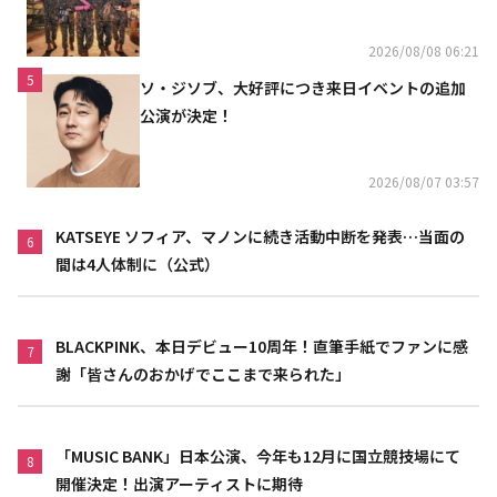
上高が黒字に
2026/08/08 06:21
5
ソ・ジソブ、大好評につき来日イベントの追加
公演が決定！
2026/08/07 03:57
KATSEYE ソフィア、マノンに続き活動中断を発表…当面の
6
間は4人体制に（公式）
BLACKPINK、本日デビュー10周年！直筆手紙でファンに感
7
謝「皆さんのおかげでここまで来られた」
「MUSIC BANK」日本公演、今年も12月に国立競技場にて
8
開催決定！出演アーティストに期待