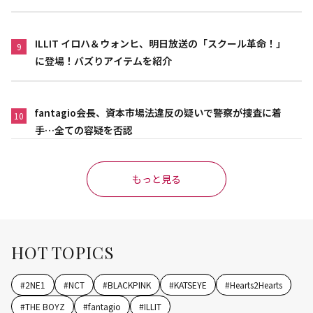
ILLIT イロハ＆ウォンヒ、明日放送の「スクール革命！」
9
に登場！バズりアイテムを紹介
fantagio会長、資本市場法違反の疑いで警察が捜査に着
10
手…全ての容疑を否認
もっと見る
HOT TOPICS
#
2NE1
#
NCT
#
BLACKPINK
#
KATSEYE
#
Hearts2Hearts
#
THE BOYZ
#
fantagio
#
ILLIT