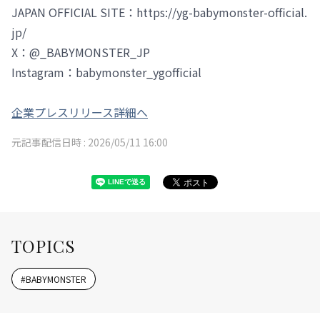
JAPAN OFFICIAL SITE：https://yg-babymonster-official.
jp/
X：@_BABYMONSTER_JP
Instagram：babymonster_ygofficial
企業プレスリリース詳細へ
元記事配信日時 :
2026/05/11 16:00
TOPICS
#
BABYMONSTER