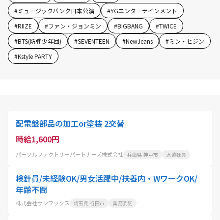
#
ミュージックバンク日本公演
#
YGエンターテインメント
#
RIIZE
#
ファン・ジョンミン
#
BIGBANG
#
TWICE
#
BTS(防弾少年団)
#
SEVENTEEN
#
NewJeans
#
ミン・ヒジン
#
Kstyle PARTY
配電盤部品の加工or塗装 2交替
時給1,600円
パーソルファクトリーパートナーズ株式会社
兵庫県 神戸市
派遣社員
検針員/未経験OK/男女活躍中/扶養内・WワークOK/
年齢不問
株式会社サンワックス
埼玉県 行田市
業務委託