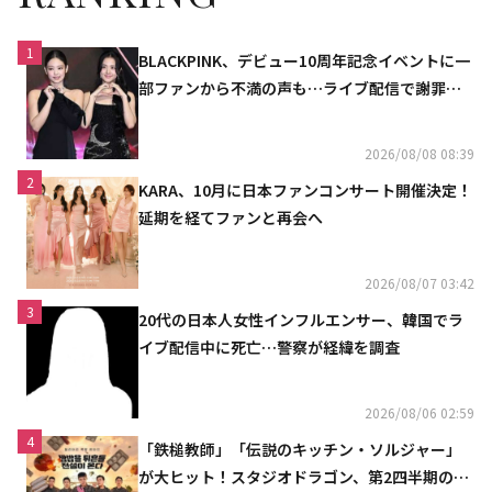
1
BLACKPINK、デビュー10周年記念イベントに一
部ファンから不満の声も…ライブ配信で謝罪
「コミュニケーション不足だった」
2026/08/08 08:39
2
KARA、10月に日本ファンコンサート開催決定！
延期を経てファンと再会へ
2026/08/07 03:42
3
20代の日本人女性インフルエンサー、韓国でラ
イブ配信中に死亡…警察が経緯を調査
2026/08/06 02:59
4
「鉄槌教師」「伝説のキッチン・ソルジャー」
が大ヒット！スタジオドラゴン、第2四半期の売