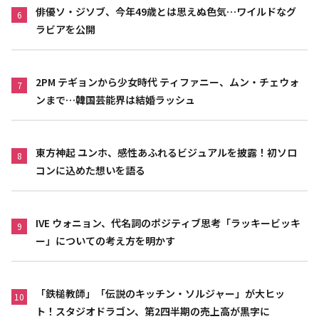
俳優ソ・ジソブ、今年49歳とは思えぬ色気…ワイルドなグ
6
ラビアを公開
2PM テギョンから少女時代 ティファニー、ムン・チェウォ
7
ンまで…韓国芸能界は結婚ラッシュ
東方神起 ユンホ、感性あふれるビジュアルを披露！初ソロ
8
コンに込めた想いを語る
IVE ウォニョン、代名詞のポジティブ思考「ラッキービッキ
9
ー」についての考え方を明かす
「鉄槌教師」「伝説のキッチン・ソルジャー」が大ヒッ
10
ト！スタジオドラゴン、第2四半期の売上高が黒字に