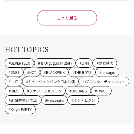
もっと見る
HOT TOPICS
#
SEVENTEEN
#
セリ(gugudan出身)
#
2PM
#
少女時代
#
2NE1
#
NCT
#
BLACKPINK
#
THE BOYZ
#
fantagio
#
ILLIT
#
ミュージックバンク日本公演
#
YGエンターテインメント
#
RIIZE
#
ファン・ジョンミン
#
BIGBANG
#
TWICE
#
BTS(防弾少年団)
#
NewJeans
#
ミン・ヒジン
#
Kstyle PARTY