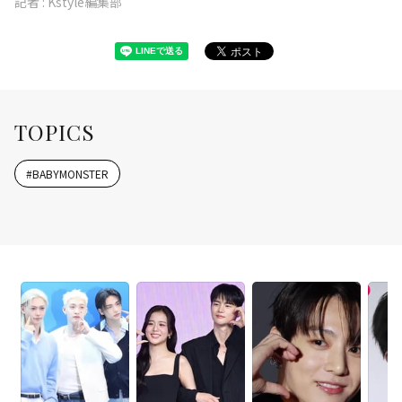
記者 :
Kstyle編集部
TOPICS
#
BABYMONSTER