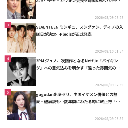
れず…チャ・ガウォン会長を詐欺の疑いで告訴
へ
2026/08/09 08:28
3
SEVENTEEN ミンギュ、スングァン、ディノの入
隊日が決定…Pledisが正式発表
2026/08/10 01:54
4
2PM ジュノ、次回作となるNetflix「バイキン
グ」への意気込みを明かす「違った雰囲気の姿
をお見せできると思う」
2026/08/09 07:59
5
gugudan出身セリ、中国イケメン俳優との熱
愛・破局説も…数年間にわたる噂に終止符「邪
魔しないで」
2026/08/09 06:39