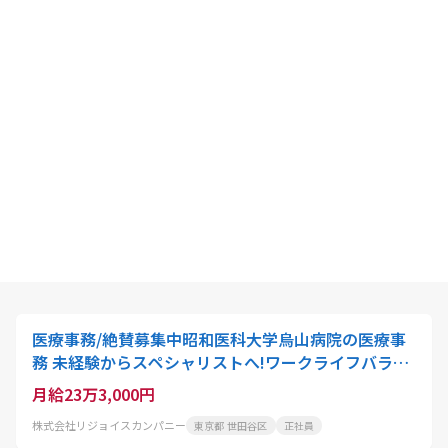
医療事務/絶賛募集中昭和医科大学烏山病院の医療事
務 未経験からスペシャリストへ!ワークライフバラン
スも/月給233000円
月給23万3,000円
株式会社リジョイスカンパニー
東京都 世田谷区
正社員