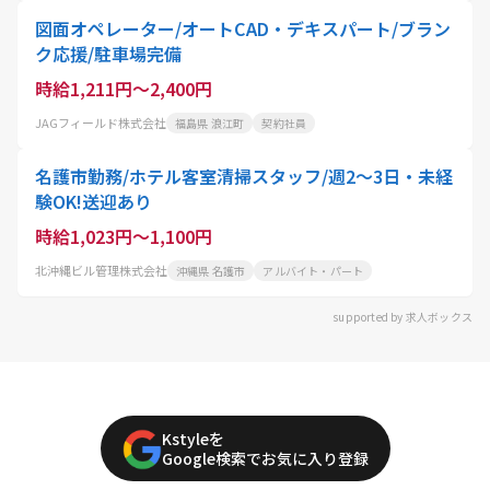
図面オペレーター/オートCAD・デキスパート/ブラン
ク応援/駐車場完備
時給1,211円～2,400円
JAGフィールド株式会社
福島県 浪江町
契約社員
名護市勤務/ホテル客室清掃スタッフ/週2〜3日・未経
験OK!送迎あり
時給1,023円～1,100円
北沖縄ビル管理株式会社
沖縄県 名護市
アルバイト・パート
supported by 求人ボックス
Kstyleを
Google検索でお気に入り登録