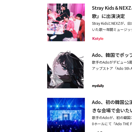
ンドは国民的アニメの主題歌「
部門以外を表彰するPremier
日（水・祝）開場16:0
Stray Kids
名曲「SUPER HAPPY
nyおよびGrand Ce
TOMORROW X TOGET
eat. m.c.A・T」を
歌」に出演決定
配信（※一部地域を除く）
NiziU、INI、KickFlip、He
OOD TOGETHER
EMA、radikoでも生配信
Stray KidsとNE
al stage※出演日は
夏鈴がセンターを務める最新曲「
でも、ショートコンテン
いた歌～年間ミュージック
VIPアップグレードチケッ
U」をパフォーマンスする。
ャーを讃える全78部門
典。ストリーミングサービ
ット ＋24,000円※V
TWSは日本のテレビ初披露と
アーティスト賞」「最優秀アル
に、「今年イチバン聴か
の詳細は、別途ご案内を
onsterは4月12日
だ。「MAJ」をきっかけに
豪華アーティストによる
購入が別途必要です。【チ
イズでテレビ初披露。エ
APAN 2026」Gran
Ado、韓国でポ
生放送で届ける。このたび
7月12日（日）23:5
ラインアップでお届けする
スト賞Mrs. GREEN A
ストリーミング数100億
ンフォメーションTEL：0570
歌手のAdoがデビュー5周
に。・【PHOTO】TW
Kaze◆Best Global H
ボード200にて8作連続1
O」公式サイト「INKIGAYO 
アップストア「Ado 5th An
着用！HYBEファミリー
n ／ HUNTR/X◆最優秀
る。さらに、Stray K
USは昨年に続き今年も
ブ!ライブ!」放送日時：4
ョン◆最優秀ヒップホップ／ラップ楽曲賞d
る。また、Spotify
アは、YG PLUSがUNI
ー）＜出演アーティスト・楽
ポラリー楽曲賞Prema ／
ティストの1位に輝いたAd
ツアーの中で初オープンと
「ルミナス – Lumino
ーカル楽曲賞（グループ／ソ
lboard JAPAN年間
ニメ「ONE PIECE 
46「The growing up
（グループ／ソロ）好きす
g-Born」に続き「オト
に、爆発的な歌唱力だけ
「超超超！SUPER HAPPY f
Ado、初の韓国
／ソロ）とくべチュ、して 
演も決定。今年の4月に
トアは、限界なく突き進
フ＞製作著作製作著作：
URI◆最優秀インストゥ
きな会場で会いた
で1億回再生を突破したB
るために準備された。韓
ーサー：寺田裕樹■関連リ
ニック楽曲賞 in associ
曲を5曲持ち、Billb
歌手のAdoが、初の韓国
リスニングゾーン、代表
最優秀ボーカロイドカルチ
プとしては史上最多、さ
0ホールにて「Ado THE 
されており、ポップアッ
曲賞2 （feat. Lee Yo
達成したHANAが登場する
PIECE FILM RE
定だ。また、Adoにファ