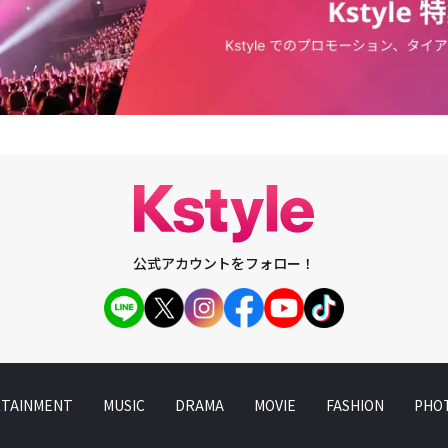
てている。名実ともに日本トップアーティストに君臨しているAdoと、「オ
powered by LINE MUSIC ＆ Yahoo！検索Mrs. GREEN APPLE◆ファミリーソング
 2023」の「アーティスト別セールス部門」新人ランキングで、女性アーテ
ング 2025 powered by 家族アルバム みてね好きすぎて滅！ ／ M!LK■
0億円超えで1位を獲得したLE SSERAFIM、音楽シーンのトップを走る2
DS JAPAN 2026」2026年6月13日（土）※開催ウィーク：2026年6月5日
が実現した。日本2ndシングル「UNFORGIVEN」のリリース情報解禁タイ
場：TOYOTA ARENA TOKYO 他協力：経済産業省、文化庁、日本貿易振興
たサプライズの内容が明らかになり、世界中から大きな反響を集めている。
文化庁経済産業省後援：東京都、江東区、渋谷区、国際交流基金、一般社団
E SSERAFIMさんの日本2ndシングル「UNFORGIVEN」に収録されます「U
り協議会■関連リンク「MUSIC AWARDS JAPAN 2026」公式サイト
ile Rodgers, Ado）-Japanese ver.-」にフィーチャリングとして参加させていた
ざいます。LE SSERAFIMさんは本当に大好きなアーティストで、言ってし
りです。ですので、今回のことはとても贅沢なことと言いますか、本当に畏
喜ばしいことはないです！とてもかっこいいので存分に楽曲を聴いていただ
して、LE SSERAFIMさんとAdoのコラボビジュアルも公開されています。
であるORIHARAさんに描いていただきました。イラストも素敵なのでじ
嬉しいです。楽曲、イラスト共にぜひお楽しみください。◆LE SSERAFIM
公式アカウントをフォロー！
するLE SSERAFIMの日本2ndシングル「UNFORGIVEN」のタイトル曲
 Nile Rodgers, Ado）-Japanese ver.-」に、Adoさんがフィーチャリングで参
doさんが参加してくださることを知った時はとても驚きました！ Adoさ
ッセージ性を力強く表現してくれています。ぜひたくさんの方に聴いていた
ース情報日本2ndシングル「UNFORGIVEN」2023年8月23日（水）リリ
 Nile Rodgers, Ado）-Japanese ver.-」2023年8月8日（水）18:00 配信ス
TAINMENT
MUSIC
DRAMA
MOVIE
FASHION
PHO
ーミングはこちら＜商品情報＞全10形態【CD収録曲】1.UNFORGIVEN
-Japanese ver.-2.ANTIFRAGILE-Japanese ver.-3.日本オリジナル曲○初回限定