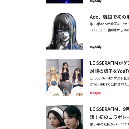
◆最優秀リバイバル楽曲賞
最も再生されたダンス＆ボ
曲「うっせぇわ」を熱唱
OXイベントゾーンで集
／ Vaundy◆Best Japanes
ンカパーナ」の英語バージョ
ライブを続け、観客たち
年記念グッズも販売され
OUT ／ 米津玄師◆Best Japa
総合ソング・チャートJA
Ado、韓国で初
ルエットだけでステージ
ためだけに特別に製作されたソ
g in Latin America
となったなにわ男子、今年の3
客を魅了したAdoに、
ARAJUKUを皮切りに、日本5
歌い手Adoが韓国のファ
最優秀海外ロック楽曲賞Smas
の楽曲が初の総合首位を獲
約90分の公演を終えた
にも様々なグローバル都市
（13日）午後8時からMelOn
賞Stop Playing Wit
トとして、中島健人、T.
ジからでもよく見えるよ
ーティストであり、グロ
がスタートする。先立っ
／ Tyla ◆最優秀海外オルタナティブ楽曲賞Reliquia ／ ROSALÍA◆最優秀 K-POP 楽曲賞JUMP ／ BLA
テルニューオータニ幕張
た」と感想を伝えた。韓
より期待されるアーティス
え、韓国のファンたちの期
CKPINK ◆Korean Popular Music 特別賞POWER ／ G-DRAGON ◆Thai Popular Music 特別賞My Hear
リームステージが決定。2
リアルを入れて食べる韓
業運営ノウハウと力量を
ルにて開催される初の韓
t Follows You ／ YOUNG
ティストによる一夜限り
でいた」と素朴な感想を
と明かした。・Ado、
感性を土台に、特別な思
mese Popular Music 特別
演する。SKY-HIの元に、B
勉強した。自分にできる
会いたい」・LE SSE
終えて、来年4月に東京
of Joe◆最優秀 J-P
LE SSERAFI
お互いの楽曲にも参加し
次回の訪韓を約束した。
YouTubeで公開
楽界にデビューした彼女
賞サカナクション◆最優秀ヒ
ンをお楽しみに。・TRE
対談の様子をYouT
の公演を通じて成長した
REAMS COME TR
ンポラリーアーティスト賞
IGBANGの曲をカバー・S
目標を伝えた。彼女は二
LE SSERAFIMが
FILM RED」のOST（
＆ボーカルアーティスト
組概要「発表！今年イチバ
るなど、ベールに包まれ
がYouTubeで公開された
ングルのタイトル曲「UNFO
スト賞（グループ／ソロ
時30分～10時54分＜MC
やしている。Adoは計14都市
VEN」のタイトル曲「UNFORG
ただけではなく、aespa
ソロ）FRUITS ZIP
リームステージ出演）、STAR
る。・Ado、韓国で初の
ィーチャリングアーティ
ERAFIMがゲスト出演！
ト賞BTS◆最優秀 DJ 賞 in a
Japan、TREASURE、
ト出演！「Adoのオール
曜日の深夜25時から放
E SSERAFIM、Ad
達郎◆演歌・歌謡曲 特別功
EL■関連リンク「発表！
LE SSERAFI
実現！ LE SSERAFI
／ Fujii Kaze◆最優秀
ージ
ERAFIMのファン）であ
ラシックアルバム賞Joe H
演！初のコラボト
でライブコンテンツ映像
ジナル・サウンドトラック
歌い手のAdoがパーソナ
貴重なスペシャル対談の様
Man◆ラージェスト・