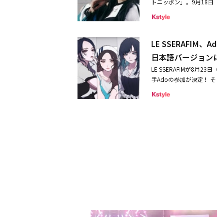
トニッポン」。9月18日（
ポン公式チャンネルにて
in association wit
ることが決定した。8月にリリ
ツアー中のLE SSER
no TOH」 ／ PMGA
トル曲「UNFORGIVEN （fe
たり、「もし一緒に遊び
ssociation with
ら、今回の出演も決定した
がら徐々に打ち解けてい
株式会社アカリセンター 本田
LE SSERAFI
でコラボする2組が何を語
スタッフ団体連合会サカナク
ールも募集中だ。締め切りは
日本語バージョン
佐々木幸生、八木嘉己、笠井宏
ールナイトニッポン」は、
LE SSERAFIMが8月
フ団体連合会舞台監督 金
て聴くことができるほか
手Adoの参加が決定！ 
irector：田中裕介
「Adoのオールナイトニッ
限定のイラストビジュアルも公開され
（ドラマ）NHK連続テ
ィ：Adoゲスト：LE SSER
-」の先行配信は、8月8
ナルアニメ「LAZARUS ラザロ
RAFIMだけの道を歩む
ーク賞 in associat
ことで、唯一無二の魅力を
Martin Holtkamp◆グラ
デビュー後、社会現象を
jjean ／ 丸山 武蔵（
ス部門」新人1位を獲得。翌年2
ion with 京都芸術大学
数の10曲を送り込み、Billb
wered by Spotify
ILM RED」の歌姫・
SpotifyDon't Say You Love Me ／ Jin ◆最優秀アナログレコー
歌・劇中歌の全7曲を歌
BABE◆カラオケ特別賞 カラ
チャートで100冠を獲
ぎて滅！ ／ M!LK◆カラ
NE PIECE FILM 
JOYSOUND大阪恋し
1位を獲得。同年末には
ブ・ザ・イヤー powered by
し、同曲は日本の曲として初め
nted by JASRAC大森元貴