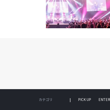
な大記録を次々と打ち立
Best Fandom Artist 
リコン上半期ランキング
特別賞 家族が選んだベストソ
ィスト史上初の期間内売上1
開催概要「MUSIC AWAR
アーティストの豪華コラボ
（金）～6月13日（土）会
ミングで、予告されてい
機構（ジェトロ）協力：
◆Ado コメントこの度、L
法人東京臨海副都心まちづく
NFORGIVEN（feat. N
だきました。ありがとうご
まえば私もファンのひと
れ多いですし、こんなに
きたいと思っています。そ
私のイメージディレクター
っくり眺めていただけると
コメント8月23日にリリース
「UNFORGIVEN（feat.
加してくださいました。A
んの歌声が、この曲のメ
だけると嬉しいです。■リリ
ース「UNFORGIVEN（feat.
カテゴリ
PICK UP
ENTER
タートダウンロード/ストリ
（feat. Nile Rodgers）