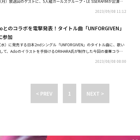
月）放送回のゲストに、5人組ガールズグループ・LE SSERAFIMが出演す
公開された。映像では少し緊張した両者の掛け合いからスタート。初の単独
h 日本舞台技術スタッフ団体連合会Mrs. GREEN APPLE「DOME TOUR 2025BABEL
ースされたLE SSERAFIMの日本2ndシングル「UNFORGIVEN」のタイ
AFIMの公演について話が広がり、互いにステージのための体力作りについて語っ
2023/09/08 11:12
 / 日本ステージ株式会社 箕輪理博、安居宏記◆最優秀ライブ照明スタッフ賞 in a
at. Nile Rodgers,Ado）-Japanese ver.-」にAdoが参加していることか
に行くならどこに行きたい？」という話題や、リスナーからの質問に答えな
 日本舞台技術スタッフ団体連合会サカナクション「SAKANAQUARIUM 2025怪獣」 ／
。Ado自身、LE SSERAFIMのファンを公言しており、今回、初めてトーク
く、同世代ならではのトークの様子を見ることができる。
祐介◆最優秀ライブ音響スタッフ賞 in association with 日本舞台技術
M、Adoとのコラボを電撃発表！タイトル曲「UNFORGIVEN」
るのか、注目が集まる。番組ではゲストのLE SSERAFIMへの質問など、メ
ション「SAKANAQUARIUM 2025怪獣」 ／ 株式会社アコースティック
9月11日（月）正午となっている。LE SSERAFIMが出演する「Adoのオ
に参加
友◆ライブスタッフ功労賞 in association with 日本舞台技術スタッ
9月18日（月）深夜25時から放送。スマホやパソコンからはradikoを使っ
23日（水）に発売する日本2ndシングル「UNFORGIVEN」のタイトル曲に、歌い
一浩司◆最優秀ミュージックビデオ作品賞サカナクション「怪獣」 ／ MV D
、タイムフリー機能で放送1週間後まで聴取可能となっている。■番組情報
そして、Adoのイラストを手掛けるORIHARA氏が制作した今回の豪華コラボ
◆最優秀劇中伴奏音楽賞（映画）「国宝」 ／ 原摩利彦◆最優秀劇中伴奏音楽賞
ポン」放送日時：2023年9月18日（月）25時～27時 放送パーソナリテ
た。「UNFORGIVEN（feat. Nile Rodgers, Ado）-Japanese ver.
レビ小説「ばけばけ」 ／ 牛尾憲輔◆最優秀劇中伴奏音楽賞（アニメ）オリジ
AFIM
2023/08/08 08:00
日（火）18時にスタートする。世の中が決めたルールに捉われずに、LE SSE
」 ／ Kamasi Washington/Bonobo/Floating Points◆最優秀アートワ
という楽曲のメッセージを、Adoがフィーチャリングボーカルとして参加した
ion with 日本グラフィックデザイン協会サカナクション「怪獣」 ／ 平林奈緒美 /
放つ楽曲に仕上がっている。Adoは2020年に「うっせぇわ」でメジャー
ンプリエンジニア賞 in association with PMRAJ「acclimation」より「TFL」
巻き起こし、2021年にはオリコン年間ランキング「アーティスト別セール
ミキシング＆マスタリング・エンジニア）◆学生クリエイター奨励賞 in associat
022年に、Billboard JAPANの年間「JAPAN HOT 100」に驚異的な曲
anna's cradle ／ brooks◆ベスト・オブ・リスナーズチョイス：国内楽曲 po
< PREV
1
NEXT >
oard JAPAN「Artist 100」でも1位に。8月に公開した映画「ONE PIECE F
GOD_i ／ Number_i◆ベスト・オブ・リスナーズチョイス：海外楽曲 powered by
ウタの歌唱キャストに抜擢され、豪華7組のアーティスト楽曲提供による主題
ド・セールス特別賞SONGS ／ SUGAR
唱。主題歌の「新時代」はストリーミング累計再生数3億回超え、国内外の
オケ・オブ・ザ・イヤー: J-POP powered by DAM ＆ JOYSOUND好きす
得する爆発的ヒットを記録し、それらの楽曲を収録したアルバム「ウタの歌 O
オケ特別賞 カラオケ・オブ・ザ・イヤー: 演歌・歌謡曲 powered by DAM ＆
RED」は、オリコンが発表した「2022年 年間音楽ランキング デジタルアルバム」で
ずく ／ 水森かおり◆リクエスト特別賞 推し活リクエスト・アーティスト・オ
「輝く！日本レコード大賞」で「新時代」が優秀作品賞と特別賞をW受賞
 USEN櫻坂46◆クリエイター特別賞 Song of the Year for Creators prese
てApple Music「Global Top 100」でも1位を獲得するなど、圧倒的
◆ラジオ特別賞 Radio Rising Artist of the YearRol3ert◆ファンダム特別賞