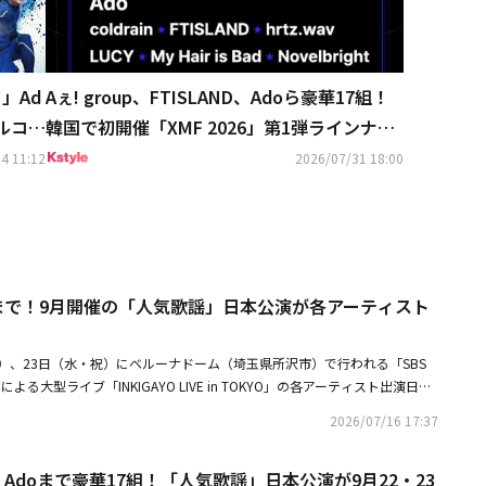
」Ad
Aぇ! group、FTISLAND、Adoら豪華17組！
ルコラ
韓国で初開催「XMF 2026」第1弾ラインナッ
プ発表
4 11:12
2026/07/31 18:00
Mまで！9月開催の「人気歌謡」日本公演が各アーティスト
・祝）、23日（水・祝）にベルーナドーム（埼玉県所沢市）で行われる「SBS
による大型ライブ「INKIGAYO LIVE in TOKYO」の各アーティスト出演日が
K-POPアーティストに加え、日本からもAdo、幾田りら、BE:FIRST、H
2026/07/16 17:37
が出演。韓国国内外のトップアーティストが一堂に会する、「INKIGAYO」
する。「SBS人気歌謡（INKIGAYO）」は、1991年から放送されている韓
、Adoまで豪華17組！「人気歌謡」日本公演が9月22・23
て、数々のグローバルアーティストを輩出。日本で開催される「INKIGAY