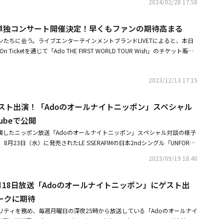
イケナイ太陽 ／ ORANGE RANGE◆最優秀ロングヒット楽曲賞怪獣の花唄
2024/02/28 17:58
ーカルグループの1位に輝いたNumber_i、今年の6月に大ヒット曲「チャ
して雰囲気を盛り上げた。また、彼女は後半部までコメントなしにひたすら
まったファンレターは、アーティストに直接届けられる予定だ。さらに、5周
e Song in AsiaIRIS OUT ／ 米津玄師◆Best Japanese Song in EuropeIRIS
ンを配信し、大きな話題となったNEWS、今年の9月にBillboard JAPAN
を興奮させた。彼女のコンサートは、ジャンルを問わないセットリストとシ
る。東京で先行公開されたオリジナルグッズ約40種のほか、韓国ファンの
nese Song in North AmericaIRIS OUT ／ 米津玄師◆Best Japanese Son
PAN HOT 100で、自身の楽曲が首位を獲得し総合首位を獲得した楽曲が4曲
の単独コンサート開催決定！早くもファンの期待高まる
が展開されるというのが特徴だ。様々なボーカルカラーとオーラだけでも観
ウル限定グッズ9種も。8月28日、東京・UNIVERSAL MUSIC STORE H
IRIS OUT ／ 米津玄師◆最優秀海外ポップス楽曲賞Abracadabra ／ Lady Gaga ◆
月にBillboard JAPAN総合ソング・チャートJAPAN HOT 100で、自身
観客たちは熱狂した。休まずにライブを披露した彼女は、韓国語で挨拶をして
都市で開催中の「Ado 5th Anniversary POP-UP STORE」は、日本以外
ンたちに会う。ライブエンターテインメントブランドLIVETによると、本日
h It Like Belushi ／ Green Day◆最優秀海外ヒップホップ／ラップ楽曲
得したTravis Japanの出演が決定した。他にも、今年活躍したアーティス
。韓国でのスケジュールを終えた彼女は、「一緒に歌っていただき、ステー
で開催される予定だ。YG PLUSの関係者は「Adoは名実共にJ-POP代表ア
 Ticketを通じて「Ado THE FIRST WORLD TOUR Wish」のチケット販売
h Me ／ Tyler, The Creator◆最優秀海外 R＆B／コンテンポラリー楽曲賞CHANEL
N.T、超特急、MAZZELなど今年日本国内外で話題となったアーティストがホ
うにスローガンを持っていただいた韓国のファンの方々に出会えてよかっ
ーバルスターだ。過去5年間の活動成果も素晴らしかったが、今後の成果が
て、初のワールドツアー開催のニュースを発表した彼女は訪韓を正式に伝
に集結する。また、年間ミュージックアワードでしか観ることのできないド
国を初訪問したことについては「ビヨット（ヨーグルトにチョコレートやシ
ト」と話した。「YG PLUSはグローバル市場を対象に積み上げてきたIP事
待を一身に受けている。来年2月24日に一山（イルサン）KINTEX10ホー
025年の日本の音楽シーンをどこよりも盛り上げたSKY-HI率いるBMSGアー
国のスイーツ）が美味しくて、毎日3個ずつ食べて、バナナ牛乳もよく飲ん
基盤に、グローバルアーティストとの協業を持続的に拡張していく方針だ」
2023/12/13 17:15
国コンサートを通じて、特有の斬新な音楽スタイルとこれを繊細に表現する
OHM◆Indonesian Popular Music 特別賞everything u are ／ Hindia◆Vietna
のファミリーコラボが実現！ BMSGの人気アーティストがメドレー形式で出
伝えた。続けて「韓国語で挨拶したくて一生懸命に覚えた。読み方を一人で
初の韓国公演にファン熱狂！滞在中のエピソードも「次はもっと大きな会場で
い出をプレゼントする計画だ。Adoは最近、日本での全国ツアーを成功裏に
賞Bắc Bling ／ Hòa Minzy◆Philippine Popular Music 特別賞Multo ／ Cup
E:FIRST、MAZZEL、HANA、STARGLOWのBMSG所属グループ4組が集結。
限り話したけれど、もっと練習する。次はもっと大きな会場で会いたい」と
RAFIMがゲスト出演！「Adoのオールナイトニッポン」スペシャル対談の様子を
・国立競技場でワンマンライブを控えている。顔出しをしない歌手として音
OP アーティスト賞Mrs. GREEN APPLE◆最優秀ロックバンド／ソロアーティスト
Mがゲスト出演！「Adoのオールナイトニッポン」スペシャル
、一夜限りの、ここでしか観られない圧巻のステージ、豪華コラボレーショ
最後に「すべての公演会場のファンの方々に喜びを届けたい。そしてすべて
は、日本の女性ソロ歌手で初めて最大8万人規模の公演を予告し、SMAPやD
ップホップ／ラップアーティスト賞Creepy Nuts◆最優秀 R＆B／コンテ
ASURE、12月29日放送の日テレ系「発表！今年イチバン聴いた歌」に出演B
ubeで公開
姿で（日本へ）戻りたい」とし、韓国を皮切りにワールドツアーに突入する
UE、嵐などと共に肩を並べることになった。韓国では、劇場版アニメ「ONE PIECE
Fujii Kaze◆最優秀オルタナティブアーティスト賞羊文学◆最優秀ダンス
tray Kids「2025 AAA」で8冠を達成自主制作グループとして意味深い■番
日間で約14万人の観客を動員する東京国立競技場での単独公演を完売させ
ゲスト出演したニッポン放送「Adoのオールナイトニッポン」スペシャル対談の様子
主題歌）を歌ったアーティストとして有名だ。また、LE SSERAFIMの日本2ndシ
賞（グループ／ソロ）HANA◆最優秀ボーイズアイドルカルチャーアーティ
ン聴いた歌～年間ミュージックアワード 2025～」12月29日（月）午後5
ているが大胆で繊細な表現力とその高音で、世界中にJ‐POPのファンを増
。8月23日（水）に発売されたLE SSERAFIMの日本2ndシングル「UNFORGI
RGIVEN （Japanese ver.） 」のフィーチャリングボーカルとして参加し
）M!LK◆最優秀ガールズアイドルカルチャーアーティスト賞（グループ／
＞志尊淳、新木優子＜出演アーティスト＞Ado、Creepy Nuts、SKY-HI（ド
で初のワールドツアー「Ado THE FIRST WORLD TOUR Wish」を展開す
IVEN（feat.Nile Rodgers,Ado）-Japanese ver.-」へ歌い手のAdoがフ
やIVEなどの韓国アイドルグループとK-POPへの愛情を示してきた。・LE SS
PER◆最優秀デジタルカルチャーアーティスト賞ハチ◆最優秀 K-POPアーティス
GLOW（ドリームステージ出演）、Stray Kids、超特急、T.N.T、Travis
2023/09/19 18:40
単独コンサート開催決定！早くもファンの期待高まる・LE SSERAFIMがゲス
ストとして参加したことをきっかけに、Adoがパーソナリティを務め毎週月
「Adoのオールナイトニッポン」スペシャル対談の様子をYouTubeで公開・L
ssociation with JDDA￥ØU$UK€ ￥UK1MAT$U◆MAJ Timeless Echo山下
中島健人、なにわ男子、Number_i、NEWS、NEXZ、HANA、BE:FIRST、MAZZ
ナイトニッポン」スペシャル対談の様子をYouTubeで公開
送しているニッポン放送「Adoのオールナイトニッポン」へのゲスト出演が
oとのコラボを電撃発表！タイトル曲「UNFORGIVEN」日本語バージョンに参加
労賞北島三郎◆最優秀ロングヒットアルバム賞HELP EVER HURT NEVER
今年イチバン聴いた歌～年間ミュージックアワード 2025～」公式ホームペ
M、9月18日放送「Adoのオールナイトニッポン」にゲスト出
Mは9月18日（月）放送回のゲストとして出演した。Ado自身、FEARNOT（LE SS
ジャズアルバム賞OUT THERE ／ 上原ひろみ Hiromi's Sonicwonder◆最優秀ク
ることを公言しており、LE SSERAFIMの宮脇咲良もかねてからAdoのファン
isaishi Conducts ／ 久石譲◆最優秀サウンドトラックアルバム賞国宝 オリ
ークに期待
を見ていたという貴重な2組のトークコラボが放送で繰り広げられた。その
 ／ 原摩利彦◆ラージェスト・ライブ・オーディエンス賞（国内）Snow
リティを務め、毎週月曜日の深夜25時から放送している「Adoのオールナイ
子が収められた映像が9月19日（火）18時にYouTubeのオールナイトニッ
ライブ・オーディエンス賞（海外）Ado◆最優秀ライブ美術大道具スタッフ賞