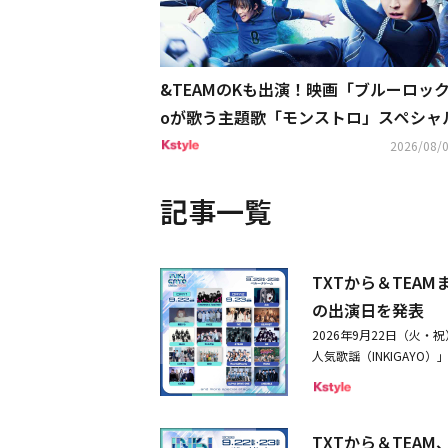
&TEAMのKも出演！映画「ブルーロック
oが歌う主題歌「モンストロ」スペシャ
ボPV解禁
2026/08/0
記事一覧
TXTから＆TEA
の出演日を発表
2026年9月22日（火
人気歌謡（INKIGAYO）」
決定した。世界的人気を誇る
ANAら人気アーティスト
ならではのステージが実現
TXTから＆TEAM
国を代表する音楽番組とし