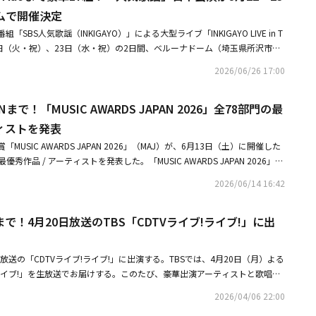
明アリーナ、さいたまスーパーアリーナ、東京ドームなど日本を代表する会
ムで開催決定
POPファンを魅了してきた。2026年はベルーナドームを舞台に、2日間にわ
SBS人気歌謡（INKIGAYO）」による大型ライブ「INKIGAYO LIVE in T
て開催される。K-POPを軸に、日本を代表するアーティストも加わること
月22日（火・祝）、23日（水・祝）の2日間、ベルーナドーム（埼玉県所沢市）
ないプレミアムなライブエンターテインメントを届ける。・TXTから＆TEA
気歌謡（INKIGAYO）」は、1991年の放送開始以来、数々のトップアーティ
！「人気歌謡」日本公演が9月22・23日にベルーナドームで開催決定■開催概
2026/06/26 17:00
K-POPファンから支持を集める韓国を代表する音楽番組。番組では人気アー
毎週No.1アーティストが選出される。「INKIGAYO LIVE in TOKYO」
）開場16:00/開演18:00（予定）【会場】ベルーナドーム（埼玉県所沢市）
Nまで！「MUSIC AWARDS JAPAN 2026」全78部門の最
る豪華K-POPアーティストが一堂に会し、日本でしか体験できないスペシャ
ません。DAY1 ＜9月22日（火・祝）＞TOMORROW X TOGETHER、
出演ラインアップには、TOMORROW X TOGETHER、IVE、Ado、幾田
ィストを発表
ickFlip、CORTIS、IDID、KiiiKiii DAY2 ＜9月23日（水・祝）＞Ado、IV
FIRST、＆TEAM、HANA、NiziU、INI、KickFlip、Hearts2Hearts、KiiiKiii、
NI、Hearts2Hearts、HANA、ALPHA DRIVE ONE、AND2BLE 【チケット料
USIC AWARDS JAPAN 2026」（MAJ）が、6月13日（土）に開催した
DRIVE ONE、IDIDなど、グローバルに活躍するK-POPアーティストと日本を代表
指定：18,000円VIPアップグレードチケット ＋12,000円 ・2日通し券
秀作品 / アーティストを発表した。「MUSIC AWARDS JAPAN 2026」
し、世代や国境を越えた多彩なパフォーマンスを通じて、日韓の音楽カルチ
IPアップグレードチケット ＋24,000円※VIP席はアリーナ前方席を予定してお
つながり、音楽の未来を灯す。（ともす）」をコンセプトとした国内最大規模
する特別なステージを創り上げる。
2026/06/14 16:42
グレードの発売日等の詳細は、別途ご案内をさせていただきます。※VIP席ア
はじめアジアの音楽を世界へ発信し、日本の音楽をグローバルに誇れるカル
KIGAYO」ブランド公演は、これまで有明アリーナ、さいたまスーパー
「全席指定」のご購入が別途必要です。【チケット先行受付】オフィシャル
外アーティストの日本市場への進出を促進している。2025年、日本の音楽
ど、日本を代表する会場で開催され、多くのK-POPファンを魅了してきた。
7:00～8月2日（日）23:59 ローソンチケット※単日券のみ対象となります。
まで！4月20日放送のTBS「CDTVライブ!ライブ!」に出
コード協会、日本音楽事業者協会、日本音楽制作者連盟、日本音楽出版社協
ムを舞台に、2日間開催の大型コンサートとして実施。世界で活躍するK-POP
ォメーションTEL：0570-017-230（平日12:00～15:00）■関連リン
ターズ協会）が垣根を越え、世界の音楽業界と連携し、音楽の未来を切り開
た圧巻のライブパフォーマンスに加え、日本を代表するアーティストとの共
 TOKYO」公式サイト「INKIGAYO LIVE in TOKYO」公式X
た。「MAJ」では、アーティストをはじめとした音楽関係者5,000人によ
わえないプレミアムなエンターテインメント体験を届ける。・今年は東京ド
0日放送の「CDTVライブ!ライブ!」に出演する。TBSでは、4月20日（月）よる
門を含む全78部門の最優秀作品 / アーティストを決定（※一部部門を除
SBS人気歌謡」ライブイベントが4月12日と13日に日本で開催・【PHOT
!ライブ!」を生放送でお届けする。このたび、豪華出演アーティストと歌唱曲
、6月13日（土）にTOYOTA ARENA TOKYOを含む会場にて授賞式を開催
のステージを披露！日本初上陸「SBS INKIGAYO LIVE in TOKYO」1日目に
初披露で自身初の実写ミュージックビデオが話題の「ビバリウム」、最新曲
rand Ceremonyの模様はNHKにて生放送、その前に開催されるレッドカ
2026/04/06 22:00
開催概要 「INKIGAY
らには人気曲「踊」の3曲をすべてフルサイズで歌唱する。アイナ・ジ・エ
BSにて、さらに、SGCホール有明（東京ドリームパーク）で開催された主要
【日程】2026年9月22日（火・祝）開場16:00/開演18:00（予定）2026年9月23