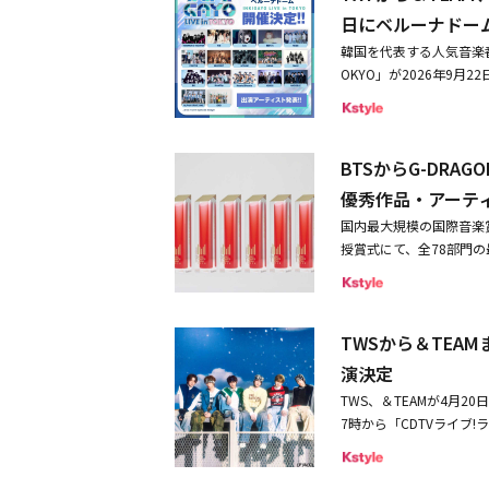
O」ブランド公演は、有
日にベルーナドー
場で開催され、多くのK-
韓国を代表する人気音楽番組「
たる大型コンサートとし
OKYO」が2026年9
で、ここでしか体験でき
で開催される。「SBS人
M、Adoまで豪華17組
ストを輩出し、世界中の
要 「INKIGAYO LIVE in TOKYO」【日程】2026年9月22日（火・祝）開場16:00/開演18:00（予定）2
ティストたちが楽曲を披露し、
026年9月23日（水・祝
BTSからG-DRAGO
はそのブランドを象徴す
【出演者】※出演順ではござい
ルステージを届ける。今回の
優秀作品・アーテ
幾田りら、RIIZE、NiziU、K
りら、RIIZE、CORTIS、BE:
E、BE:FIRST、＆TEAM、I
国内最大規模の国際音楽賞「M
AND2BLE、ALPHA 
金】（税込み）・単日券全席
授賞式にて、全78部門の最優
するアーティストが出演
全席指定：33,000円V
（MAJ）は、「世界と
ャーが融合
ります。※VIP席アップ
の国際音楽賞だ。日本を
日本で開催される「IN
ップグレードのご購入は
チャーにすると共に、海
アリーナ、東京ドームな
2次先行7月16日（木）1
TWSから＆TEAM
業界主要5団体（日本レ
2026年はベルーナドー
【お問い合わせ】ライブインフ
会、コンサートプロモー
演決定
アーティストを中心とし
ク「INKIGAYO LIVE in
いていく機会として設立し
演により、ここでしか味
TWS、＆TEAMが4月2
る投票によって、主要6部
ームにスケールアップ！「
7時から「CDTVライブ
く）。第2回目となる今年は
O】ZB1、ATEEZらが圧巻
を発表。Adoはテレビ
した。主要部門を表彰するG
大熱狂■
「アイ・アイ・ア」、さ
ーペットの様子をNHK 
O LIVE in TOKYO」