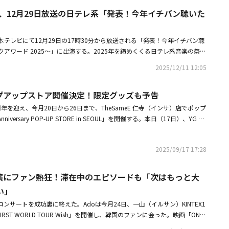
ルミナス - Luminous」、DA PUMPは1995年に発売されたm.c.A・Tの
e Ceremonyの様子をTOKYO MXにて放送した。また、Premiere Ceremo
0/開演18:00（予定）【会場】ベルーナドーム（埼玉県所沢市）【出演予定】
＆NEXZ、12月29日放送の日テレ系「発表！今年イチバン聴いた
」を約30年の時を経てリメイク・カバーした最新曲「超超超！SUPER HAPPY f
remonyの様子は、グローバルプロジェクトパートナーであるYouTubeにて全世界
HER、IVE、Ado、幾田りら、RIIZE、CORTIS、BE:FIRST、＆TEAM、HANA、
フルサイズテレビ初披露。timeleszはダンスがかわいすぎると大注目の最新曲「G
、ゴールドパートナーであるNTTドコモの映像配信サービスLemino、AB
arts2Hearts、KiiiKiii、AND2BLE、ALPHA DRIVE ONE、IDID and more speci
」とテレビ初披露の「4分間だけ時間をください」を披露。櫻坂46は二期生の藤吉
した。さらに、SpotifyやTikTok、X、YouTubeなどのSNSプラットフォーム
XZが、日本テレビにて12月29日の17時30分から放送される「発表！今年イチバン聴
後日発表いたします。【チケット料金】（税込み）・単日券全席指定：18,000円
The growing up train」、INIは池﨑理人が作詞に参加した「All 4
ツの発信を行っている。「MAJ」で創設されたのは、多種多様な音楽カルチ
アワード 2025～」に出演する。2025年を締めくくる日テレ系音楽の祭
ト ＋12,000円 ・2日通し券全席指定：33,000円VIPアップグレードチケ
＆TEAMはエネルギッシュでワイルドなダンスナンバー「We on Fire」、
。主要6部門は「最優秀楽曲賞」「最優秀アーティスト賞」「最優秀ニュー・
スで今年聴かれた音楽が大集結！ Spotifyのストリーミングデータをもと
IP席はアリーナ前方席を予定しております。※VIP席アップグレードの発売日等
なる「OVERDRIVE」を、それぞれフルサイズで披露する。Little Glee M
2025/12/11 12:05
バム賞」「Best Global Hit from Japan」「最優秀アジア楽曲賞」
れた歌」を紹介する。今年最も聴かれた曲・最も聴かれたアーティストは？
させていただきます。※VIP席アップグレードのご購入は「全席指定」のご
スタート、堤真一主演の日曜劇場「GIFT」の挿入歌となっている「一輪」をフルサ
、日本およびアジアの音楽を世界へと届けていく。【「MUSIC AWARDS J
生ライブを、今年は番組最長でホテルニューオータニ幕張から5時間30分の
ケット先行受付】2日通し券オフィシャル最速先行6月26日（金) 17:00 ～
ネルギッシュにドラマを彩る歌声に注目だ。最新曲からヒット曲まで多彩な
d Ceremony 発表一覧】◆最優秀楽曲賞怪獣 ／ サカナクション◆最優秀アーティ
ップアップストア開催決定！限定グッズも予告
、豪華アーティストの出演が続々決定。Spotifyでグループ全楽曲の累計
9ローソンチケット※2日通し券のみ対象となります。【お問い合わせ】ライブイ
、4月20日（月）よる7時からの「CDTVライブ!ライブ!」をお楽しみ
PPLE◆最優秀ニュー・アーティスト賞HANA◆最優秀アルバム賞Prema ／ Fujii
回を突破し、K-POPグループとしては史上3組目となる快挙を達成。米ビル
-017-230（平日12:00～15:00）■関連リンク「INKIGAYO LIVE in TOKY
年を迎え、今月20日から26日まで、TheSameE 仁寺（インサ）店でポップ
S、ファンミーティングのため日本へ出国・BTSとお揃いのSWIMジャンパーを
it from JapanHYPNOTIZE ／ XG◆最優秀アジア楽曲賞【South Korea】Golde
位という全世界アーティスト史上初の快挙を達成したStray Kidsが出演す
LIVE in TOKYO」公式X
niversary POP-UP STORE in SEOUL」を開催する。本日（17日）、YG PL
のダンス動画が話題「それスノ」出演者も続々参加■放送情報「CDTVライ
 J-POP 楽曲賞IRIS OUT ／ 米津玄師◆最優秀ロック楽曲賞怪獣 ／ サカナクシ
idsと同じ所属事務所で、後輩のNEXZも今年活躍したアーティストとして出演す
Adoのポップアップストアを運営すると明かした。今回のポップアップスト
月20日（月）よる7:00～8:55進行：えとちゃん（江藤愛TBSアナウンサ
oppelgänger ／ Creepy Nuts ◆最優秀 R＆B／コンテン
が発表した2025年上半期を振り返るランキングで海外で最も再生された国内アー
VERSAL MUSIC JAPANと協業して運営し、日本以外のグローバルポップアップ
曲 （※アーティスト名50音順）＞INI「All 4 U」アイナ・ジ・エンド
 Fujii Kaze◆最優秀オルタナティブ楽曲賞声 ／ 羊文学◆最優秀ダンス＆ボ
o、Spotify年間ランキングの「海外で再生された国内楽曲」、そして、Bil
2025/09/17 17:28
なる。Adoは2020年に「うっせぇわ」でメジャーデビュー後、劇場版ア
us」Ado「ビバリウム」「アイ・アイ・ア」「踊」＆TEAM「We on Fire」櫻坂
ロ）Blue Jeans ／ HANA◆最優秀ボーイズアイドルカルチャー楽曲賞
ランキングの「世界で最も聴かれた日本の楽曲」でも、昨年の「Bling-Bang-Ban
FILM RED」の主題歌「新時代」を通じて韓国でも広く知られるようになった。特
 train」timelesz「GOOD TOGETHER」「4分間だけ時間をください」DA PUMP
ぎて滅！ ／ M!LK◆最優秀ガールズアイドルカルチャー楽曲賞（グループ
ノケ」が1位を獲得し、グローバル規模での支持を得ているCreepy Nutsの出
で没入感あふれる公演を披露するのが特徴だ。今回のソウルポップアップス
eat. m.c.A・T」TWS「OVERDRIVE」Little Glee Monster「一輪」＜スタッ
公演にファン熱狂！滞在中のエピソードも「次はもっと大
／ ＝LOVE◆最優秀演歌・歌謡曲楽曲賞僕らの口笛 ／ SHOW-WA ＆ MATS
リリースした楽曲「夢中」のストリーミング全世界累計再生回数が自身最速
むAdoの5年間の足跡を記録し、韓国ファンに感謝の気持ちと楽しさを伝え
TBS制作プロデューサー：大木真太郎、髙宮望総合演出：竹永典弘プロデュ
ルメンタル楽曲賞神様のメロディ ／ Kan Sano◆最優秀ダンス・エレクトロ
い」
E:FIRST、今年の4月にデビューし、ストリーミング1億回再生を記録した楽
国ファンに向けたAdoの肉声メッセージのほか、歴代アルバムを試聴できる
ンク「CDTVライブ!ライブ!」公式サイト
ation with JDDAGALA ／ XG◆最優秀アニメ楽曲賞怪獣 ／ サカナクション◆
oardチャートの集計に基づく記録として、日本国内女性ダンス＆ボーカルグルー
コンサートを成功裏に終えた。Adoは今月24日、一山（イルサン）KINTEX1
アルバムジャケットを立体感たっぷりに楽しめるフォトゾーンが多彩に用意
ャー楽曲賞匙ノ咒 ／ r-906◆最優秀クロスボーダー・コラボレーション楽
らに日本国内ダンス＆ボーカルグループ全体としても歴代2位という快挙を
FIRST WORLD TOUR Wish」を開催し、韓国のファンに会った。映画「ONE
プストアを訪れたファンに、Adoと共にする特別な時間をプレゼントする予
ungji） ／ 星野源 / Lee Youngji◆最優秀バイラル楽曲賞好きすぎて滅！ ／ M!LK
。加えて、Spotifyが発表した2025年を振り返る年間ランキングで国内で
D」の主題歌で大ヒットした「新時代」で公演の幕を開けた彼女は、続いてデビュー
ンの気持ちを伝えることができるイベントゾーンも設けられた。LETTER B