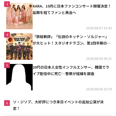
3
KARA、10月に日本ファンコンサート開催決定！
延期を経てファンと再会へ
2026/08/07 03:42
4
「鉄槌教師」「伝説のキッチン・ソルジャー」
が大ヒット！スタジオドラゴン、第2四半期の売
上高が黒字に
2026/08/08 06:21
5
20代の日本人女性インフルエンサー、韓国でラ
イブ配信中に死亡…警察が経緯を調査
2026/08/06 02:59
ソ・ジソブ、大好評につき来日イベントの追加公演が決
6
定！