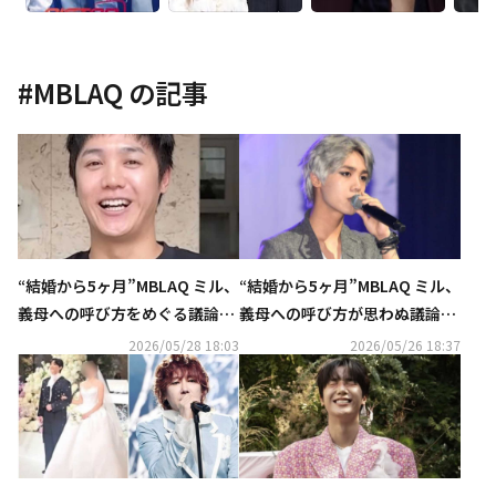
#
MBLAQ
の記事
“結婚から5ヶ月”MBLAQ ミル、
“結婚から5ヶ月”MBLAQ ミル、
義母への呼び方をめぐる議論を
義母への呼び方が思わぬ議論
謝罪「反省している」（動画あ
に…ネットユーザーからは賛否
2026/05/28 18:03
2026/05/26 18:37
り）
両論