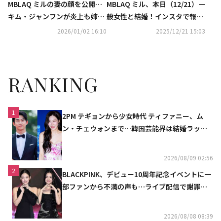
MBLAQ ミルの妻の顔を公開…
MBLAQ ミル、本日（12/21）一
キム・ジャンフンが炎上も姉
般女性と結婚！インスタで報告
コ・ウナが釈明「結婚式は非公
「誠実に生きていく」
2026/01/02 16:10
2025/12/21 15:03
開ではなかった」（動画あり）
RANKING
1
2PM テギョンから少女時代 ティファニー、ム
ン・チェウォンまで…韓国芸能界は結婚ラッシ
ュ
2026/08/09 02:56
2
BLACKPINK、デビュー10周年記念イベントに一
部ファンから不満の声も…ライブ配信で謝罪
「コミュニケーション不足だった」
2026/08/08 08:39