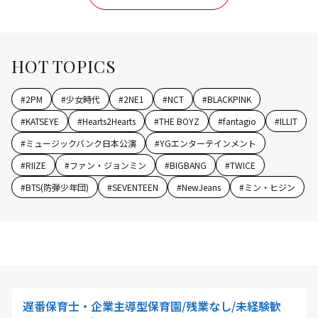
HOT TOPICS
#
2PM
#
少女時代
#
2NE1
#
NCT
#
BLACKPINK
#
KATSEYE
#
Hearts2Hearts
#
THE BOYZ
#
fantagio
#
ILLIT
#
ミュージックバンク日本公演
#
YGエンターテインメント
#
RIIZE
#
ファン・ジョンミン
#
BIGBANG
#
TWICE
#
BTS(防弾少年団)
#
SEVENTEEN
#
NewJeans
#
ミン・ヒジン
遅番保育士・企業主導型保育園/残業なし/未経験歓