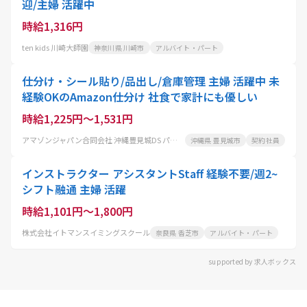
迎/主婦 活躍中
時給1,316円
ten kids 川崎大師園
神奈川県 川崎市
アルバイト・パート
仕分け・シール貼り/品出し/倉庫管理 主婦 活躍中 未
経験OKのAmazon仕分け 社食で家計にも優しい
時給1,225円～1,531円
アマゾンジャパン合同会社 沖縄豊見城DS パートタイム
沖縄県 豊見城市
契約社員
インストラクター アシスタントStaff 経験不要/週2~
シフト融通 主婦 活躍
時給1,101円～1,800円
株式会社イトマンスイミングスクール
奈良県 香芝市
アルバイト・パート
supported by 求人ボックス