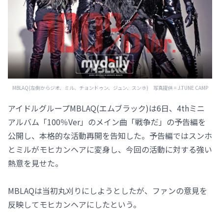
MBLAQ(左側からジオ、ミル、チョンドゥン、ジュン、スンホ) 写真提供 = J.TUNE CAMP
アイドルグループMBLAQ(エムブラック)は6日、4thミニ
アルバム「100％Ver」のメイン曲「戦争だ」の予告編を
公開し、本格的な活動再開を告知した。予告編ではスンホ
とミルがモヒカンヘアに変身し、今回の活動に対する強い
熱意を見せた。
MBLAQは当初丸刈りにしようとしたが、ファンの意見を
反映してモヒカンヘアにしたという。