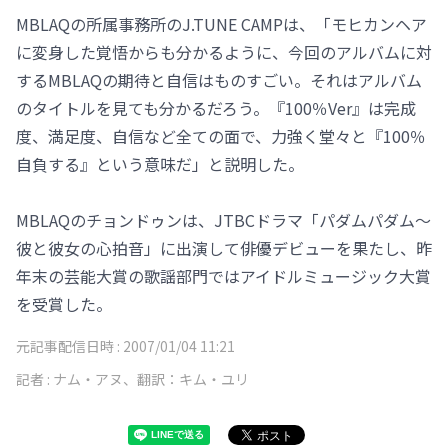
MBLAQの所属事務所のJ.TUNE CAMPは、「モヒカンヘア
に変身した覚悟からも分かるように、今回のアルバムに対
するMBLAQの期待と自信はものすごい。それはアルバム
のタイトルを見ても分かるだろう。『100％Ver』は完成
度、満足度、自信など全ての面で、力強く堂々と『100％
自負する』という意味だ」と説明した。
MBLAQのチョンドゥンは、JTBCドラマ「パダムパダム～
彼と彼女の心拍音」に出演して俳優デビューを果たし、昨
年末の芸能大賞の歌謡部門ではアイドルミュージック大賞
を受賞した。
元記事配信日時 :
2007/01/04 11:21
記者 :
ナム・アヌ、翻訳：キム・ユリ