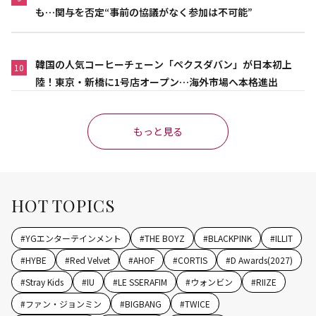
も…関与を否定“事前の協議がなく参加は不可能”
韓国の人気コーヒーチェーン「ペクスダバン」が日本初上
10
陸！東京・新橋に1号店オープン…海外市場へ本格進出
もっと見る
HOT TOPICS
#
YGエンターテインメント
#
THE BOYZ
#
BLACKPINK
#
ILLIT
#
HYBE
#
Red Velvet
#
AHOF
#
CORTIS
#
D Awards(2027)
#
Stray Kids
#
IU
#
LE SSERAFIM
#
ウォンビン
#
RIIZE
#
ファン・ジョンミン
#
BIGBANG
#
TWICE