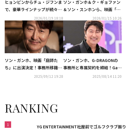
ヒョンビンからチュ・ジフンま
ソン・ガンホ＆ク・ギョファン
で、豪華ラインナップが続々！
＆ソン・スンホンら、映画「庭
注目の制作会社が贈る2026年新
師たち」で豪華共演へ
2026/01/19 18:18
2026/01/15 10:26
作に期待
ソン・ガンホ、映画「庭師た
ソン・ガンホ、G-DRAGONの
ち」に出演決定！事務所移籍後
事務所と専属契約を締結！Gala
初の作品
xy Corporation第1号俳優に
2025/09/12 19:28
2025/08/14 11:20
RANKING
1
YG ENTERTAINMENT社屋前でゴルフクラブ振り