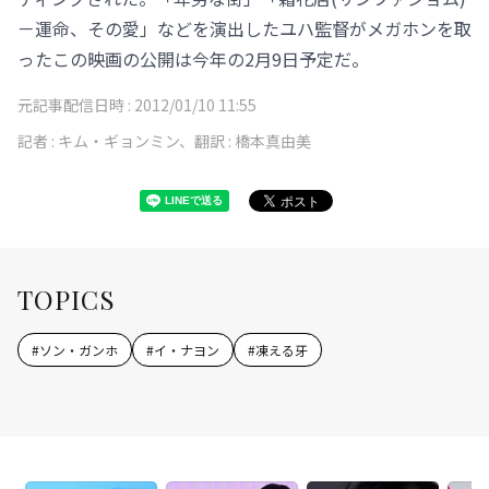
－運命、その愛」などを演出したユハ監督がメガホンを取
ったこの映画の公開は今年の2月9日予定だ。
元記事配信日時 :
2012/01/10 11:55
記者 :
キム・ギョンミン、翻訳 : 橋本真由美
TOPICS
#
ソン・ガンホ
#
イ・ナヨン
#
凍える牙