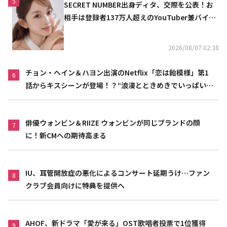
5
SECRET NUMBER出身ディタ、交際を公表！お
相手は登録者137万人超えのYouTuber兼バイオ
リニスト
2026/08/07 02:38
チョン・ヘイン＆ハヨン出演のNetflix「恋は飴模様」第1
6
話からキスシーンが登場！？“浪漫とときめきでいっぱいの
作品”
俳優ウォンビン＆RIIZE ウォンビンが同じブランドの顔
7
に！新CMへの期待高まる
IU、耳管開放症の悪化によるコンサート延期うけ…ファン
8
クラブ会員向けに特典を提供へ
AHOF、新ドラマ「愛が来る」OST歌唱者投票で1位獲得
9