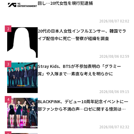
回し…20代女性を現行犯逮捕
2026/08/07 02:02
2
20代の日本人女性インフルエンサー、韓国でラ
イブ配信中に死亡…警察が経緯を調査
2026/08/06 02:59
3
Stray Kids、BTSが不参加表明の「グラミー
賞」や入隊まで…素直な考えを明らかに
2026/08/06 09:15
4
BLACKPINK、デビュー10周年記念イベントに一
部ファンから不満の声…ロゼに関する憶測は否
定
2026/08/07 02:32