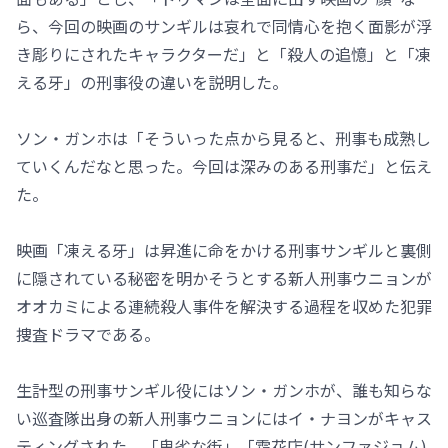
ら、今回の映画のサンギルは哀れで同情心を抱く面影が浮
き彫りにされたキャラクターだ」と「殺人の追憶」と「凍
える牙」の刑事役の違いを説明した。
ソン・ガンホは「そういった点から見ると、刑事も成熟し
ていくんだなと思った。今回は深みのある刑事だ」と伝え
た。
映画「凍える牙」は昇進に命をかける刑事サンギルと裏側
に隠されている秘密を明かそうとする新人刑事ウニョンが
オオカミによる連続殺人事件を解決する過程を収めた犯罪
捜査ドラマである。
生計型の刑事サンギル役にはソン・ガンホが、誰も知らな
い巡査隊出身の新人刑事ウニョンにはイ・ナヨンがキャス
ティングされた。「卑劣な街」「霜花店(サンファジョム)