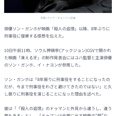
写真=クァク・ギョンフン記者
俳優ソン・ガンホが映画「殺人の追憶」以降、8年ぶりに
刑事役に復帰する感想を伝えた。
10日午前11時、ソウル狎鴎亭(アックジョン)CGVで開かれ
た映画「凍える牙」の制作発表会にはユハ監督と主演俳優
のソン・ガンホ、イ・ナヨンが参席した。
ソン・ガンホは「8年振りに刑事役をすることになったの
だが、今まで刑事役をわざと避けてきたのではない」と久
し振りに刑事役を演じることになった理由を述べた。
彼は「『殺人の追憶』のドゥマンと外見から違うし、違う
面もある」とし、「ドゥマンは全面に出す映画の“顔”な