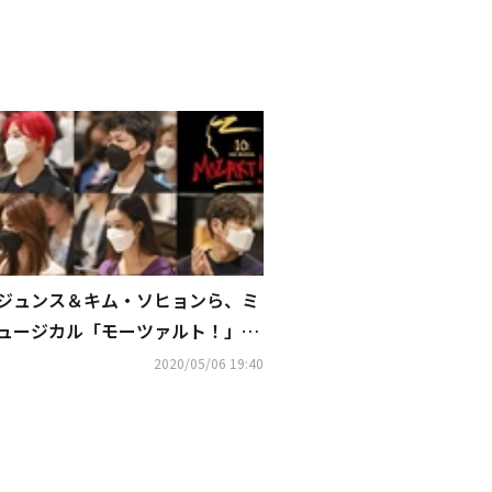
ジュンス＆キム・ソヒョンら、ミ
ュージカル「モーツァルト！」10
周年記念公演の練習に参加…和気
2020/05/06 19:40
あいあいとした雰囲気