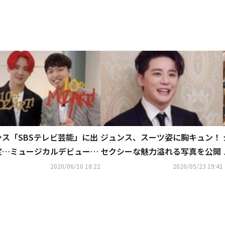
ンス「SBSテレビ芸能」に出
ジュンス、スーツ姿に胸キュン！
定…ミュージカルデビュー10
セクシーな魅力溢れる写真を公開
のインタビューを電撃公開
2020/06/10 18:22
2020/05/23 19:41