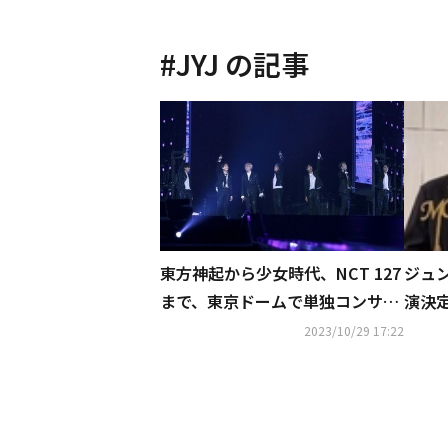
#
JYJ
の記事
東方神起から少女時代、NCT 127
ジュ
まで、東京ドームで単独コンサー
演決
トを成功させたアイドルは？
周年
2023/10/29 17:22