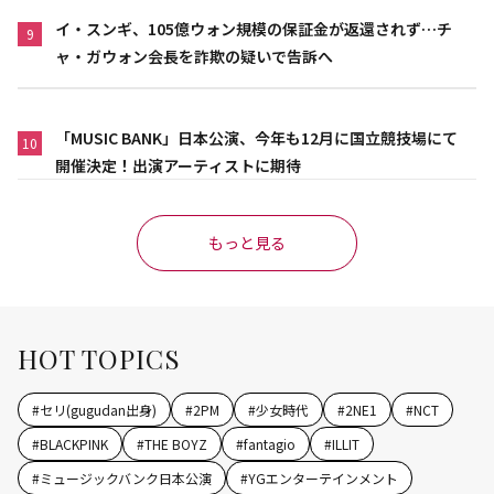
イ・スンギ、105億ウォン規模の保証金が返還されず…チ
9
ャ・ガウォン会長を詐欺の疑いで告訴へ
「MUSIC BANK」日本公演、今年も12月に国立競技場にて
10
開催決定！出演アーティストに期待
もっと見る
HOT TOPICS
#
セリ(gugudan出身)
#
2PM
#
少女時代
#
2NE1
#
NCT
#
BLACKPINK
#
THE BOYZ
#
fantagio
#
ILLIT
#
ミュージックバンク日本公演
#
YGエンターテインメント