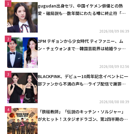
1
gugudan出身セリ、中国イケメン俳優との熱
愛・破局説も…数年間にわたる噂に終止符「邪
魔しないで」
2026/08/09 06:39
2
2PM テギョンから少女時代 ティファニー、ム
ン・チェウォンまで…韓国芸能界は結婚ラッシ
ュ
2026/08/09 02:56
3
BLACKPINK、デビュー10周年記念イベントに一
部ファンから不満の声も…ライブ配信で謝罪
「コミュニケーション不足だった」
2026/08/08 08:39
4
「鉄槌教師」「伝説のキッチン・ソルジャー」
が大ヒット！スタジオドラゴン、第2四半期の売
上高が黒字に