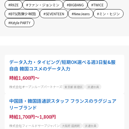
#
RIIZE
#
ファン・ジョンミン
#
BIGBANG
#
TWICE
#
BTS(防弾少年団)
#
SEVENTEEN
#
NewJeans
#
ミン・ヒジン
#
Kstyle PARTY
データ入力・タイピング/短期OK選べる週3日髪&服
自由 韓国コスメのデータ入力
時給1,600円～
株式会社オープンループパートナーズ
東京都 新宿区
派遣社員
中国語・韓国語通訳スタッフ フランスのラグジュア
リーブランド
時給1,700円～1,800円
株式会社フィールドサーブジャパン
大阪府 田尻町
派遣社員