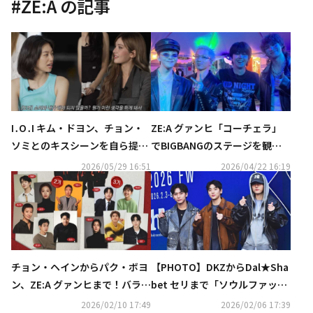
#
ZE:A
の記事
I․O․I キム・ドヨン、チョン・
ZE:A グァンヒ「コーチェラ」
ソミとのキスシーンを自ら提案
でBIGBANGのステージを観
「元々ビンタをする予定だっ
覧…再会ショットが話題に（動
2026/05/29 16:51
2026/04/22 16:19
た」（動画あり）
画あり）
チョン・ヘインからパク・ボヨ
【PHOTO】DKZからDal★Sha
ン、ZE:A グァンヒまで！バラエ
bet セリまで「ソウルファッシ
ティ番組「マニト・クラブ」豪
ョンウィーク」に出席
2026/02/10 17:49
2026/02/06 17:39