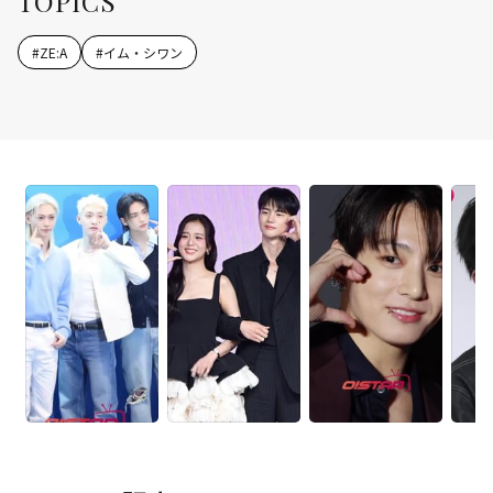
TOPICS
#
ZE:A
#
イム・シワン