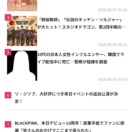
2026/08/07 03:42
4
「鉄槌教師」「伝説のキッチン・ソルジャー」
が大ヒット！スタジオドラゴン、第2四半期の売
上高が黒字に
2026/08/08 06:21
5
20代の日本人女性インフルエンサー、韓国でラ
イブ配信中に死亡…警察が経緯を調査
2026/08/06 02:59
ソ・ジソブ、大好評につき来日イベントの追加公演が決
6
定！
BLACKPINK、本日デビュー10周年！直筆手紙でファンに感
7
謝「皆さんのおかげでここまで来られた」