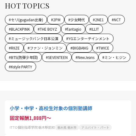
HOT TOPICS
#
セリ(gugudan出身)
#
2PM
#
少女時代
#
2NE1
#
NCT
#
BLACKPINK
#
THE BOYZ
#
fantagio
#
ILLIT
#
ミュージックバンク日本公演
#
YGエンターテインメント
#
RIIZE
#
ファン・ジョンミン
#
BIGBANG
#
TWICE
#
BTS(防弾少年団)
#
SEVENTEEN
#
NewJeans
#
ミン・ヒジン
#
Kstyle PARTY
小学・中学・高校生対象の個別塾講師
固定報酬1,888円～
ITTO個別指導学院 栃木駅前校
栃木県 栃木市
アルバイト・パート