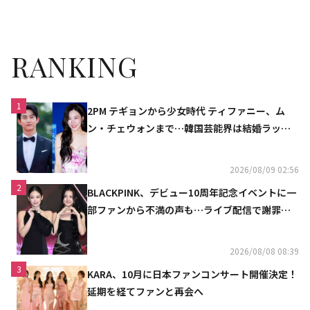
華ラインナップを追加公開
RANKING
1
2PM テギョンから少女時代 ティファニー、ム
ン・チェウォンまで…韓国芸能界は結婚ラッシ
ュ
2026/08/09 02:56
2
BLACKPINK、デビュー10周年記念イベントに一
部ファンから不満の声も…ライブ配信で謝罪
「コミュニケーション不足だった」
2026/08/08 08:39
3
KARA、10月に日本ファンコンサート開催決定！
延期を経てファンと再会へ