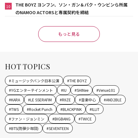
THE BOYZ ヨンフン、ソン・ガン＆パク・ウンビンら所属
10
のNAMOO ACTORSと専属契約を締結
もっと見る
HOT TOPICS
#
ミュージックバンク日本公演
#
THE BOYZ
#
YGエンターテインメント
#
IU
#
SHINee
#
Venue101
#
KARA
#
LE SSERAFIM
#
RIIZE
#
音楽中心
#
AND2BLE
#
TWS
#
Rocket Punch
#
BLACKPINK
#
ILLIT
#
ファン・ジョンミン
#
BIGBANG
#
TWICE
#
BTS(防弾少年団)
#
SEVENTEEN