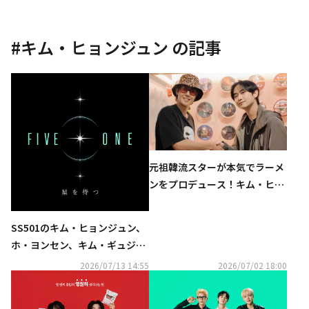
#
キム・ヒョンジュン
の記事
元祖韓流スターが本気でラーメ
ンをプロデュース！キム・ヒョ
ンジュン＆ホ・ヨンセン、日本
初上陸「ヨンセン麺」の魅力を
SS501のキム・ヒョンジュン、
熱弁！
ホ・ヨンセン、キム・ギュジョ
ンによるユニット「FIVE O ON
2026/07/13 14:55
2026/07/02 18:00
E」、9月に東京神戸大阪の3都
市を巡る日本ツアー開催決定！