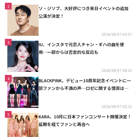
2
ソ・ジソブ、大好評につき来日イベントの追加
公演が決定！
2026/08/07 03:57
3
IU、インスタで元恋人チャン・ギハの曲を使
用…一部からは否定的な反応も
2026/08/07 08:25
4
BLACKPINK、デビュー10周年記念イベントに一
部ファンから不満の声…ロゼに関する憶測は否
定
2026/08/07 02:32
5
KARA、10月に日本ファンコンサート開催決定！
延期を経てファンと再会へ