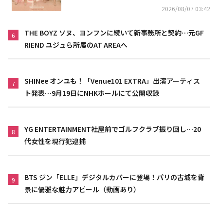
2026/08/07 03:42
THE BOYZ ソヌ、ヨンフンに続いて新事務所と契約…元GF
6
RIEND ユジュら所属のAT AREAへ
SHINee オンユも！「Venue101 EXTRA」出演アーティス
7
ト発表…9月19日にNHKホールにて公開収録
YG ENTERTAINMENT社屋前でゴルフクラブ振り回し…20
8
代女性を現行犯逮捕
BTS ジン「ELLE」デジタルカバーに登場！パリの古城を背
9
景に優雅な魅力アピール（動画あり）