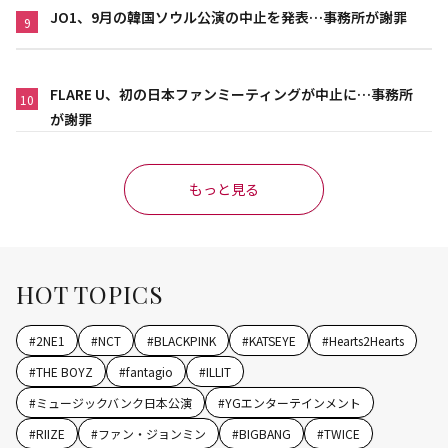
JO1、9月の韓国ソウル公演の中止を発表…事務所が謝罪
9
FLARE U、初の日本ファンミーティングが中止に…事務所
10
が謝罪
もっと見る
HOT TOPICS
#
2NE1
#
NCT
#
BLACKPINK
#
KATSEYE
#
Hearts2Hearts
#
THE BOYZ
#
fantagio
#
ILLIT
#
ミュージックバンク日本公演
#
YGエンターテインメント
#
RIIZE
#
ファン・ジョンミン
#
BIGBANG
#
TWICE