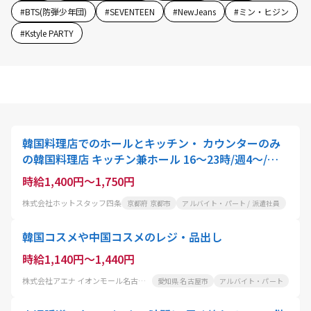
#
BTS(防弾少年団)
#
SEVENTEEN
#
NewJeans
#
ミン・ヒジン
#
Kstyle PARTY
韓国料理店でのホールとキッチン・ カウンターのみ
の韓国料理店 キッチン兼ホール 16～23時/週4～/時
給1400円
時給1,400円～1,750円
株式会社ホットスタッフ四条
京都府 京都市
アルバイト・パート / 派遣社員
韓国コスメや中国コスメのレジ・品出し
時給1,140円～1,440円
株式会社アエナ イオンモール名古屋茶屋店
愛知県 名古屋市
アルバイト・パート