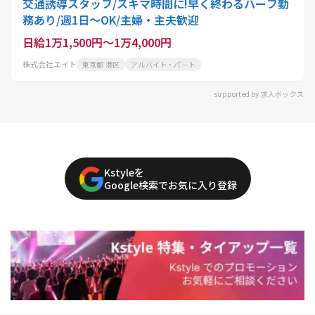
交通誘導スタッフ/スキマ時間に!早く終わるハーフ勤
務あり/週1日～OK/主婦・主夫歓迎
日給1万1,500円～1万4,000円
株式会社エイト
東京都 港区
アルバイト・パート
supported by 求人ボックス
Kstyleを
Google検索でお気に入り登録