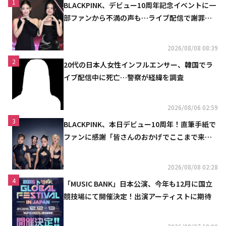
1
BLACKPINK、デビュー10周年記念イベントに一
部ファンから不満の声も…ライブ配信で謝罪
「コミュニケーション不足だった」
2026/08/08 08:39
2
20代の日本人女性インフルエンサー、韓国でラ
イブ配信中に死亡…警察が経緯を調査
2026/08/06 02:59
3
BLACKPINK、本日デビュー10周年！直筆手紙で
ファンに感謝「皆さんのおかげでここまで来ら
れた」
2026/08/08 02:28
4
「MUSIC BANK」日本公演、今年も12月に国立
競技場にて開催決定！出演アーティストに期待