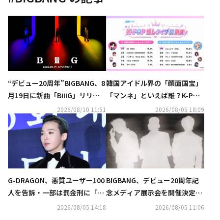
“デビュー20周年”BIGBANG、8
韓国アイドル界の「顔面国宝」
月19日に新曲「BiiiG」リリー
「マンネ」といえば誰？K-POP
ス決定！ポスターも公開
推しタイプ別調査の結果が明ら
2026/08/10 11:51
2026/08/05 18:09
かに
G-DRAGON、悪質ユーザー100
BIGBANG、デビュー20周年記
人を告訴・一部は罰金刑に「匿
念メディア展示会を開催決定！
名アカウントも処罰の可能性」
無料で実施も…予告ポスターに
2026/08/05 14:18
2026/08/05 11:06
注目