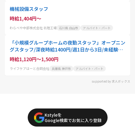
機械設備スタッフ
時給1,404円～
わらべや中部株式会社 北陸工場
石川県 白山市
アルバイト・パート
「小規模グループホームの夜勤スタッフ」オープニン
グスタッフ/深夜時給1400円/週1日から3日/未経験・
無資格OK
時給1,120円～1,500円
ライフケアはーと合同会社
兵庫県 神戸市
アルバイト・パート
supported by 求人ボックス
Kstyleを
Google検索でお気に入り登録