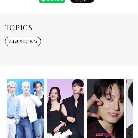
TOPICS
#
神話(SHINHWA)