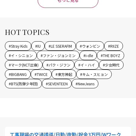
もっと見る
HOT TOPICS
#
Stray Kids
#
IU
#
LE SSERAFIM
#
ウォンビン
#
RIIZE
#
イ・シニョン
#
ファン・ジョンミン
#
i-dle
#
THE BOYZ
#
マーク(NCT出身)
#
パク・ジフン
#
イ・ハイ
#
少女時代
#
BIGBANG
#
TWICE
#
東方神起
#
キム・スヒョン
#
BTS(防弾少年団)
#
SEVENTEEN
#
NewJeans
工事現場の交通誘導/日勤/夜勤/祝金3万円/Wワーク