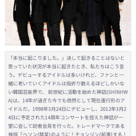
「本当に起こりました。」決して起きることはないと
思っていた状況が本当に起きたとき、私たちはこう言
う。デビューするアイドルは多いけれど、ファンと一
緒に老いていくアイドルは指折り数えるほどしかいな
い韓国芸能界で、 前世紀に活動を始めた神話(SHINHW
A)は、14年が過ぎた今でも依然として現在進行形のア
イドルだ。1998年3月24日にデビューし、2012年3月2
4日に予定された14周年コンサートを控えた神話が一
堂に会して記者会見を行った。トレードマークである
挨拶「ヘソン(彗星)のように！チョンジン(前進)する！