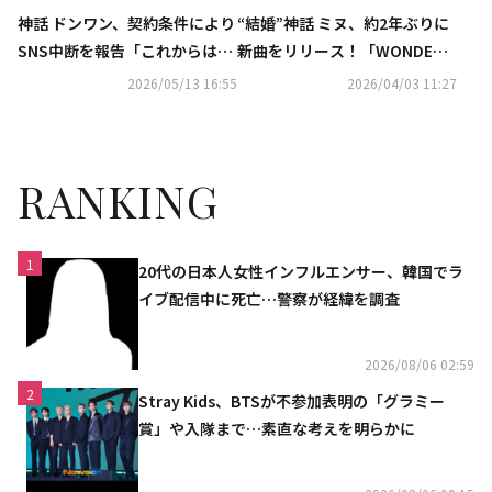
神話 ドンワン、契約条件により
“結婚”神話 ミヌ、約2年ぶりに
SNS中断を報告「これからは事
新曲をリリース！「WONDER
務室で管理」
U」を本日サプライズ公開
2026/05/13 16:55
2026/04/03 11:27
RANKING
1
20代の日本人女性インフルエンサー、韓国でラ
イブ配信中に死亡…警察が経緯を調査
2026/08/06 02:59
2
Stray Kids、BTSが不参加表明の「グラミー
賞」や入隊まで…素直な考えを明らかに