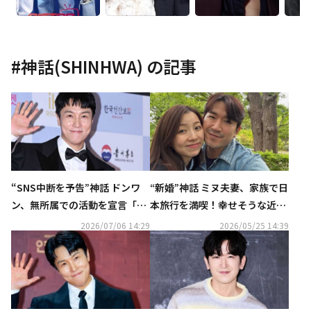
#
神話(SHINHWA)
の記事
“SNS中断を予告”神話 ドンワ
“新婚”神話 ミヌ夫妻、家族で日
ン、無所属での活動を宣言「自
本旅行を満喫！幸せそうな近況
分に最も合った方向性」
ショットを公開
2026/07/06 14:29
2026/05/25 14:39