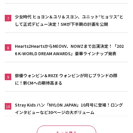
少女時代 ヒョヨン＆ユリ＆スヨン、ユニット“ヒョリス”と
7
して正式デビュー決定！SMが下半期の計画を公開
Hearts2HeartsからMEOVV、NOWZまで出演決定！「202
8
6 K-WORLD DREAM AWARDS」豪華ラインナップ発表
俳優ウォンビン＆RIIZE ウォンビンが同じブランドの顔
9
に！新CMへの期待高まる
Stray Kids ハン「NYLON JAPAN」10月号に登場！ロング
10
インタビューなど30ページの大ボリューム