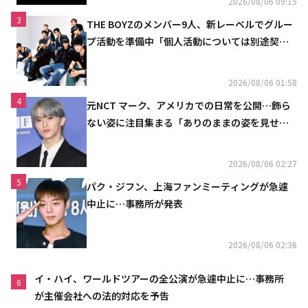
2026/08/06 09:15
3
THE BOYZのメンバー9人、新レーベルでグルー
プ活動を準備中「個人活動については別途契約
へ」
2026/08/06 01:58
4
元NCT マーク、アメリカでの日常を公開…飾ら
ない姿に注目集まる「ありのままの姿を見せた
い」（動画あり）
2026/08/06 02:27
5
パク・ジフン、上海ファンミーティングが急遽
中止に…事務所が発表
2026/08/06 02:36
イ・ハイ、ワールドツアーの全公演が急遽中止に…事務所
6
が主催会社への法的対応を予告