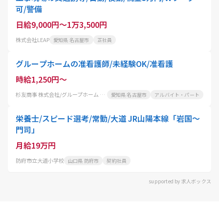
可/警備
日給9,000円～1万3,500円
株式会社LEAP
愛知県 名古屋市
正社員
グループホームの准看護師/未経験OK/准看護
時給1,250円～
杉友商事 株式会社/グループホーム あいか
愛知県 名古屋市
アルバイト・パート
栄養士/スピード選考/常勤/大道 JR山陽本線「岩国～
門司」
月給19万円
防府市立大道小学校
山口県 防府市
契約社員
supported by 求人ボックス