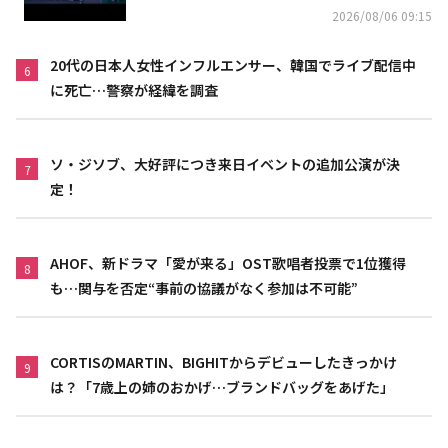
2026/08/06 09:15
20代の日本人女性インフルエンサー、韓国でライブ配信中
6
に死亡…警察が経緯を調査
ソ・ジソブ、大好評につき来日イベントの追加公演が決
7
定！
AHOF、新ドラマ「愛が来る」OST歌唱者投票で1位獲得
8
も…関与を否定“事前の協議がなく参加は不可能”
CORTISのMARTIN、BIGHITからデビューしたきっかけ
9
は？「7歳上の姉のおかげ…ブランドバッグをあげた」