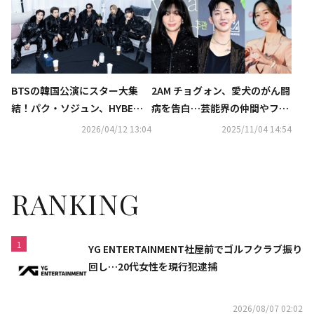
あり）
BTSの韓国公演にスター大集
2AM チョグォン、愛犬のがん闘
結！パク・ソジュン、HYBE後
病を告白…芸能界の仲間やファ
輩からバン・シヒョク議長ま
ンから応援の声続々
2026/04/12 13:04
2025/11/04 14:54
で…記念ショットも
RANKING
1
YG ENTERTAINMENT社屋前でゴルフクラブ振り
回し…20代女性を現行犯逮捕
2026/08/07 02:02