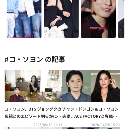
#
コ・ソヨン
の記事
コ・ソヨン、BTS ジョングクの
チャン・ドンゴン＆コ・ソヨン
母親とのエピソード明らかに…
夫妻、ACE FACTORYと専属契
可愛らしいプレゼントも（動画
約を締結
2026/05/18 11:33
2026/04/25 15:23