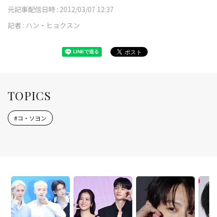
元記事配信日時 :
2012/03/07 12:37
記者 :
ハン・ヒョクスン
TOPICS
#
コ・ソヨン