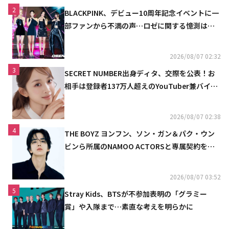
2
BLACKPINK、デビュー10周年記念イベントに一
部ファンから不満の声…ロゼに関する憶測は否
定
2026/08/07 02:32
3
SECRET NUMBER出身ディタ、交際を公表！お
相手は登録者137万人超えのYouTuber兼バイオ
リニスト
2026/08/07 02:38
4
THE BOYZ ヨンフン、ソン・ガン＆パク・ウン
ビンら所属のNAMOO ACTORSと専属契約を締
結
2026/08/07 03:52
5
Stray Kids、BTSが不参加表明の「グラミー
賞」や入隊まで…素直な考えを明らかに