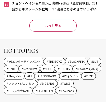
チョン・ヘイン＆ハヨン出演のNetflix「恋は飴模様」第1
10
話からキスシーンが登場！？“浪漫とときめきでいっぱいの
作品”
もっと見る
HOT TOPICS
#
YGエンターテインメント
#
THE BOYZ
#
BLACKPINK
#
ILLIT
#
HYBE
#
Red Velvet
#
AHOF
#
CORTIS
#
D Awards(2027)
#
Stray Kids
#
IU
#
LE SSERAFIM
#
ウォンビン
#
RIIZE
#
ファン・ジョンミン
#
BIGBANG
#
TWICE
#
BTS(防弾少年団)
#
SEVENTEEN
#
NewJeans