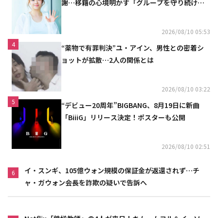
謝…移籍の心境明かす「グループを守り続け
る」
2026/08/10 05:53
4
“薬物で有罪判決”ユ・アイン、男性との密着シ
ョットが拡散…2人の関係とは
2026/08/10 03:22
5
“デビュー20周年”BIGBANG、8月19日に新曲
「BiiiG」リリース決定！ポスターも公開
2026/08/10 02:51
イ・スンギ、105億ウォン規模の保証金が返還されず…チ
6
ャ・ガウォン会長を詐欺の疑いで告訴へ