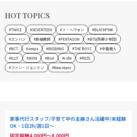
HOT TOPICS
#
TWICE
#
SEVENTEEN
#
ソ・ヘウォン
#
BLACKPINK
#
スンハン
#
鉄槌教師
#
PENTAGON
#
BTS(防弾少年団)
#
NCT
#
aespa
#
BIGBANG
#
THE BOYZ
#
中島健人
#
ILLIT
#
iKON
#
BoA
#
i-dle
#
RIIZE
#
ファン・ジョンミン
#
NewJeans
家事代行スタッフ/子育て中の主婦さん活躍中/未経験
OK・1日2h/週1日〜
固定報酬4,000円～8,000円