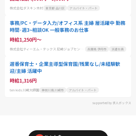
株式会社ダスキン木村
東京都 品川区
アルバイト・パート
事務/PC・データ入力/オフィス系 主婦 層活躍中 勤務
時間·週3~相談OK 一般事務のお仕事
時給1,250円～
株式会社ティーエム・テックス 尼崎ジョブセンター
兵庫県 伊丹市
派遣社員
遅番保育士・企業主導型保育園/残業なし/未経験歓
迎/主婦 活躍中
時給1,316円
ten kids 川崎大師園
神奈川県 川崎市
アルバイト・パート
supported by 求人ボックス