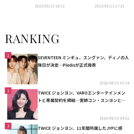
うな記念ショットを公開
ディング写真を公開「女神様た
2023/05/15 18:52
2023/05/13 17:25
ちと撮影」
RANKING
1
SEVENTEEN ミンギュ、スングァン、ディノの入
隊日が決定…Pledisが正式発表
2026/08/10 01:54
2
TWICE ジョンヨン、VAROエンターテインメン
トと専属契約を締結…実姉コン・スンヨンと同
じ事務所（公式）
2026/08/10 04:52
3
TWICE ジョンヨン、11年間所属したJYPに感