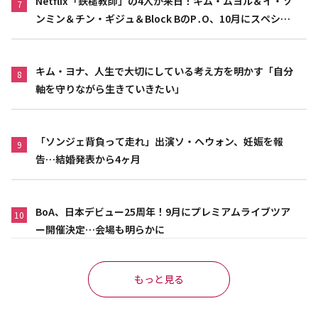
Netflix「鉄槌教師」の4人が来日！キム・ムヨル＆イ・ソ
7
ンミン＆チン・ギジュ＆Block BのP․O、10月にスペシャ
ルファンミーティング開催決定
キム・ヨナ、人生で大切にしている考え方を明かす「自分
8
軸を守りながら生きていきたい」
「ソンジェ背負って走れ」出演ソ・ヘウォン、妊娠を報
9
告…結婚発表から4ヶ月
BoA、日本デビュー25周年！9月にプレミアムライブツア
10
ー開催決定…会場も明らかに
もっと見る