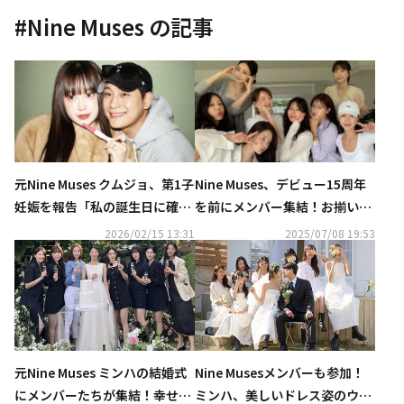
#
Nine Muses
の記事
元Nine Muses クムジョ、第1子
Nine Muses、デビュー15周年
妊娠を報告「私の誕生日に確認
を前にメンバー集結！お揃いの
した」
ブレスレットに注目
2026/02/15 13:31
2025/07/08 19:53
元Nine Muses ミンハの結婚式
Nine Musesメンバーも参加！
にメンバーたちが集結！幸せそ
ミンハ、美しいドレス姿のウエ