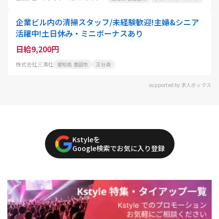
企業ビル内の清掃スタッフ/未経験歓迎!主婦&シニア
活躍中!土日休み・ミニボーナスあり
日給9,200円
株式会社三清社
愛知県 豊田市
正社員
supported by 求人ボックス
Kstyleを
Google検索でお気に入り登録