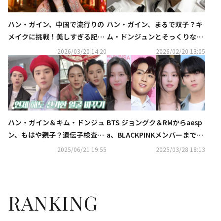
ハン・ガイン、中国で流行りの
ハン・ガイン、まるで双子？キ
メイクに挑戦！美しすぎる記念
ム・ドンジュンとそっくりな男
ショットが話題（動画あり）
装姿が話題に
2026/03/20 14:20
2026/02/20 13:05
ハン・ガイン＆キム・ドンジュ
BTS ジョングク＆RMからaesp
ン、もはや親子？遺伝子検査を
a、BLACKPINKメンバーまで
実施（動画あり）
続々…韓国の山火事の被害支援
2025/06/21 19:55
2025/03/28 18:13
のため寄付
RANKING