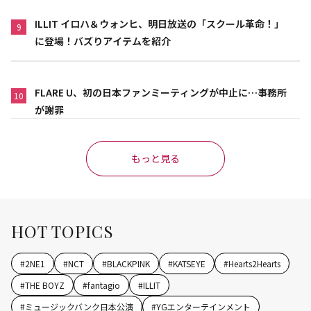
ILLIT イロハ＆ウォンヒ、明日放送の「スクール革命！」
9
に登場！バズりアイテムを紹介
FLARE U、初の日本ファンミーティングが中止に…事務所
10
が謝罪
もっと見る
HOT TOPICS
#
2NE1
#
NCT
#
BLACKPINK
#
KATSEYE
#
Hearts2Hearts
#
THE BOYZ
#
fantagio
#
ILLIT
#
ミュージックバンク日本公演
#
YGエンターテインメント