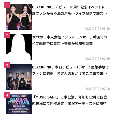
1
BLACKPINK、デビュー10周年記念イベントに一
部ファンから不満の声も…ライブ配信で謝罪
「コミュニケーション不足だった」
2026/08/08 08:39
2
20代の日本人女性インフルエンサー、韓国でラ
イブ配信中に死亡…警察が経緯を調査
2026/08/06 02:59
3
BLACKPINK、本日デビュー10周年！直筆手紙で
ファンに感謝「皆さんのおかげでここまで来ら
れた」
2026/08/08 02:28
4
「MUSIC BANK」日本公演、今年も12月に国立
競技場にて開催決定！出演アーティストに期待