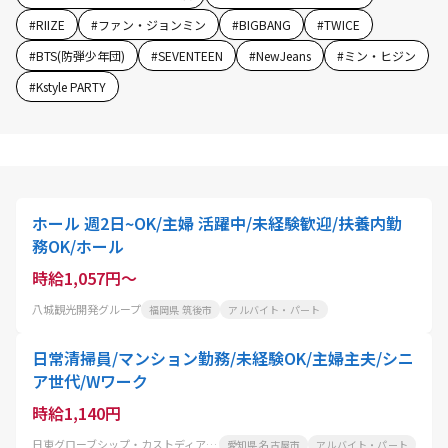
#
RIIZE
#
ファン・ジョンミン
#
BIGBANG
#
TWICE
#
BTS(防弾少年団)
#
SEVENTEEN
#
NewJeans
#
ミン・ヒジン
#
Kstyle PARTY
ホール 週2日~OK/主婦 活躍中/未経験歓迎/扶養内勤
務OK/ホール
時給1,057円～
八城観光開発グループ
福岡県 筑後市
アルバイト・パート
日常清掃員/マンション勤務/未経験OK/主婦主夫/シニ
ア世代/Wワーク
時給1,140円
日東グローブシップ・カストディアル・サービス株式会社
愛知県 名古屋市
アルバイト・パート