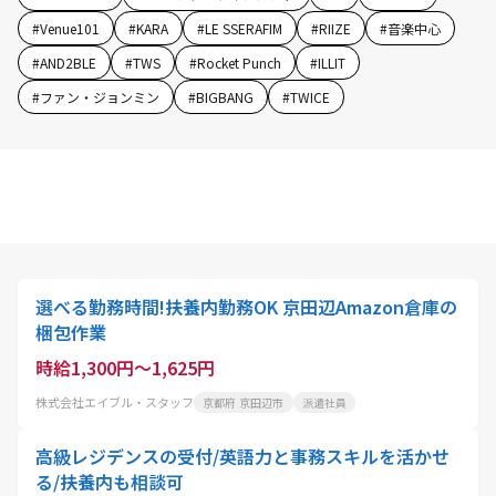
#
Venue101
#
KARA
#
LE SSERAFIM
#
RIIZE
#
音楽中心
#
AND2BLE
#
TWS
#
Rocket Punch
#
ILLIT
#
ファン・ジョンミン
#
BIGBANG
#
TWICE
選べる勤務時間!扶養内勤務OK 京田辺Amazon倉庫の
梱包作業
時給1,300円～1,625円
株式会社エイブル・スタッフ
京都府 京田辺市
派遣社員
高級レジデンスの受付/英語力と事務スキルを活かせ
る/扶養内も相談可