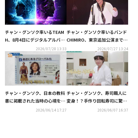
チャン・グンソク率いるTEAM
チャン・グンソク率いるバンド
H、8月4日にデジタルアルバム
CHIMIRO、東京追加公演まで完
「DAWN AFTER DARK」配信リ
走！TEAM HのZepp Haneda公
2026/07/28 13:33
2026/07/27 13:24
リース決定
演も決定
チャン・グンソク、日本の教科
チャン・グンソク、寿司職人に
書に掲載された当時の心境を告
変身！？手作り回転寿司に驚き
白「信じられなかった」
（動画あり）
2026/06/14 17:27
2026/06/07 16:37