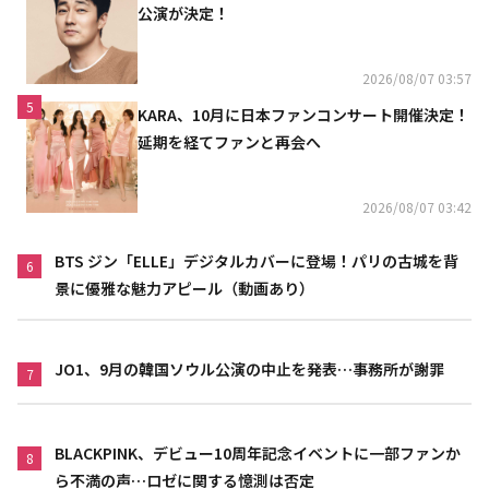
公演が決定！
2026/08/07 03:57
5
KARA、10月に日本ファンコンサート開催決定！
延期を経てファンと再会へ
2026/08/07 03:42
BTS ジン「ELLE」デジタルカバーに登場！パリの古城を背
6
景に優雅な魅力アピール（動画あり）
JO1、9月の韓国ソウル公演の中止を発表…事務所が謝罪
7
BLACKPINK、デビュー10周年記念イベントに一部ファンか
8
ら不満の声…ロゼに関する憶測は否定