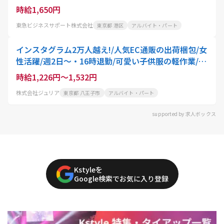
時給1,650円
東急ビジネスサポート株式会社
東京都 港区
アルバイト・パート
インスタグラム2万人越え!/人気EC通販の出荷梱包/女
性活躍/週2日〜・16時退勤/可愛い子供服の軽作業/子
育てママ在籍・扶養内OKのパートスタッフ
時給1,226円～1,532円
株式会社ジュリア
東京都 八王子市
アルバイト・パート
supported by 求人ボックス
Kstyleを
Google検索でお気に入り登録