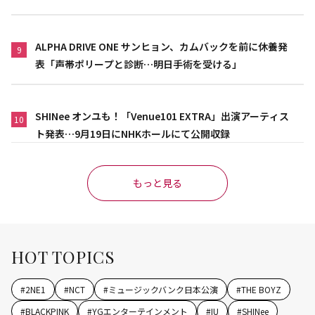
ALPHA DRIVE ONE サンヒョン、カムバックを前に休養発
9
表「声帯ポリープと診断…明日手術を受ける」
SHINee オンユも！「Venue101 EXTRA」出演アーティス
10
ト発表…9月19日にNHKホールにて公開収録
もっと見る
HOT TOPICS
#
2NE1
#
NCT
#
ミュージックバンク日本公演
#
THE BOYZ
#
BLACKPINK
#
YGエンターテインメント
#
IU
#
SHINee