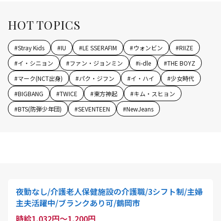
HOT TOPICS
#
Stray Kids
#
IU
#
LE SSERAFIM
#
ウォンビン
#
RIIZE
#
イ・シニョン
#
ファン・ジョンミン
#
i-dle
#
THE BOYZ
#
マーク(NCT出身)
#
パク・ジフン
#
イ・ハイ
#
少女時代
#
BIGBANG
#
TWICE
#
東方神起
#
キム・スヒョン
#
BTS(防弾少年団)
#
SEVENTEEN
#
NewJeans
夜勤なし/介護老人保健施設の介護職/3シフト制/主婦
主夫活躍中/ブランクあり可/鶴岡市
時給1,032円～1,200円