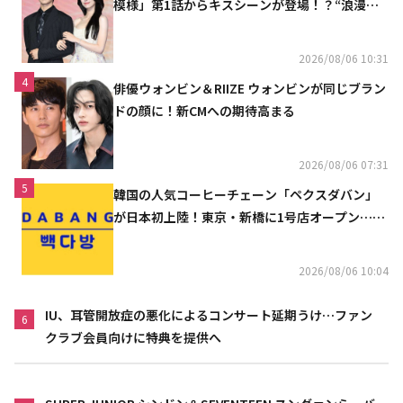
模様」第1話からキスシーンが登場！？“浪漫と
ときめきでいっぱいの作品”
2026/08/06 10:31
4
俳優ウォンビン＆RIIZE ウォンビンが同じブラン
ドの顔に！新CMへの期待高まる
2026/08/06 07:31
5
韓国の人気コーヒーチェーン「ペクスダバン」
が日本初上陸！東京・新橋に1号店オープン…海
外市場へ本格進出
2026/08/06 10:04
IU、耳管開放症の悪化によるコンサート延期うけ…ファン
6
クラブ会員向けに特典を提供へ