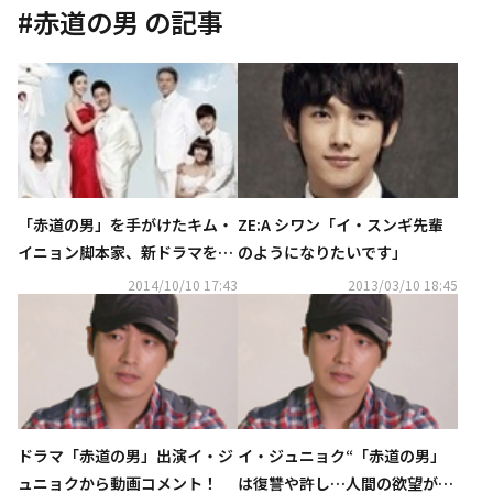
#
赤道の男
の記事
「赤道の男」を手がけたキム・
ZE:A シワン「イ・スンギ先輩
イニョン脚本家、新ドラマを準
のようになりたいです」
備中
2014/10/10 17:43
2013/03/10 18:45
ドラマ「赤道の男」出演イ・ジ
イ・ジュニョク“「赤道の男」
ュニョクから動画コメント！
は復讐や許し…人間の欲望が描