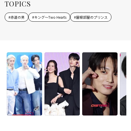
TOPICS
#
赤道の男
#
キング～Two Hearts
#
屋根部屋のプリンス