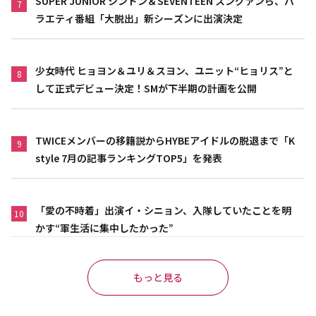
SUPER JUNIOR シンドン＆SEVENTEEN スングァンら、バ
7
ラエティ番組「大脱出」新シーズンに出演決定
少女時代 ヒョヨン＆ユリ＆スヨン、ユニット“ヒョリス”と
8
して正式デビュー決定！SMが下半期の計画を公開
TWICEメンバーの移籍説からHYBEアイドルの脱退まで「K
9
style 7月の記事ランキングTOP5」を発表
「愛の不時着」出演イ・シニョン、入隊していたことを明
10
かす“軍生活に集中したかった”
もっと見る