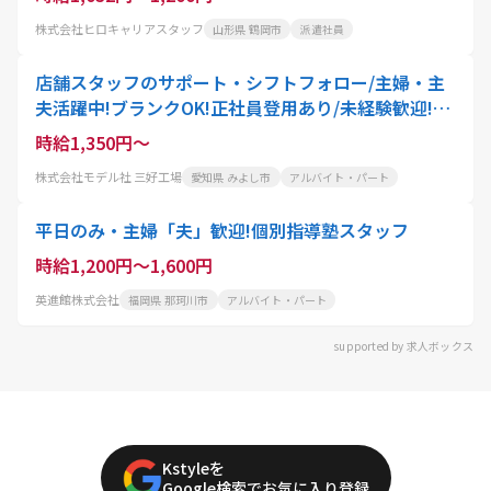
株式会社ヒロキャリアスタッフ
山形県 鶴岡市
派遣社員
店舗スタッフのサポート・シフトフォロー/主婦・主
夫活躍中!ブランクOK!正社員登用あり/未経験歓迎!ク
リーニング代50%OFF
時給1,350円～
株式会社モデル社 三好工場
愛知県 みよし市
アルバイト・パート
平日のみ・主婦「夫」歓迎!個別指導塾スタッフ
時給1,200円～1,600円
英進館株式会社
福岡県 那珂川市
アルバイト・パート
supported by 求人ボックス
Kstyleを
Google検索でお気に入り登録