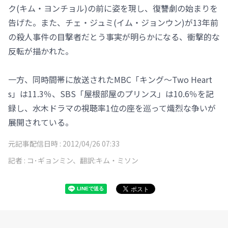
ク(キム・ヨンチョル)の前に姿を現し、復讐劇の始まりを
告げた。また、チェ・ジュミ(イム・ジョンウン)が13年前
の殺人事件の目撃者だとう事実が明らかになる、衝撃的な
反転が描かれた。
一方、同時間帯に放送されたMBC「キング～Two Heart
s」は11.3％、SBS「屋根部屋のプリンス」は10.6％を記
録し、水木ドラマの視聴率1位の座を巡って熾烈な争いが
展開されている。
元記事配信日時 :
2012/04/26 07:33
記者 :
コ･ギョンミン、翻訳:キム・ミソン