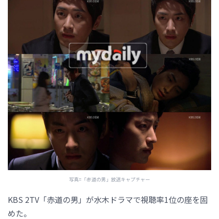
写真=「赤道の男」放送キャプチャー
KBS 2TV「赤道の男」が水木ドラマで視聴率1位の座を固
めた。