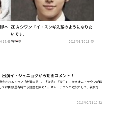
脚本
ZE:A シワン「イ・スンギ先輩のようになりた
いです」
0 17:43
2013/03/10 18:45
」出演イ・ジュニョクから動画コメント！
VDが発売されるドラマ「赤道の男」。「復活」「魔王」に続きオム・テウンが再
して韓国放送当時から話題を集めた。オム・テウンの敵役として、親友を裏
演したイ・ジュニョクから、DVDリリースを記念して、動画コメントが届い
 TSUTAYAだけでレンタル中【セル】2月20日(水) DVD-BOX1,2 各19,95
2013/02/11 10:52
：カルチュア・パブリッシャーズセル販売元：ポニーキャニオンLicensed
 KBS. All rights reserved