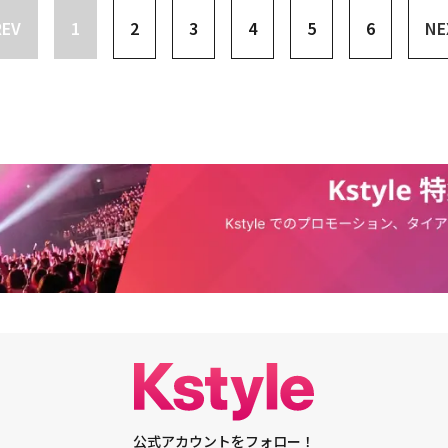
与えた。イ・ジャンイルは父の罪を背負って生き、MBC｢キング～Two He
スタンバイ」のキム・スヒョン(放送局プロデューサー、キム・スヒョン)職業
演技面でも内容面でも好評を受けた作品でもありますので、皆さんの支持を
たはずです。いくらもがいても生き地獄を味わうことになりますが、まな板
REV
1
2
3
4
5
6
NE
・スンギ)と、MBC｢太陽を抱く月｣のイ・フォン(キム・スヒョン)は父もしくは
正社員のプロデューサーで、有名アナウンサーであるパク・ジュングムが出
ます。「赤道の男」に応援よろしくお願いします。そして、僕シワンの201
る魚を見れば、生命に対して憐憫を感じるのは当然のことですから」「イ・
を継ぎ国を治めるという課題を抱えるようになる。SBS｢ファッション王｣で
ところを見れば、実力も認められているようだ。顔？きれいだ。それに気さ
「赤道の男」DVD全10巻 TSUTAYAだけでレンタル中【セル】2月20日
ったヴァンパイアのような存在」イ・ジュニョクの演技力はドラマ「赤道の
ジェヒョク(イ・ジェフン)は父親を恐れながらも彼から逃げることができな
璧な女と呼ぶことができる。しかし、恋愛面に問題がある。大学時代に一目
2 各19,950円発売・レンタル販売元：カルチュア・パブリッシャーズセル販売元：
たと言っても過言ではない。指先演技(指先にまで気を遣った繊細な演技)と
ラブレイン｣のように初恋をたたえる作品も親世代と子世代の葛藤を中心に置い
(リュ・ジン)アナウンサーに首ったけのスヒョンは、ジンヘンの結婚発表記
BS Media Ltd. (C)2012 KBS. All rights reservedZE:A FIVE ニューシン
彼の演技を視聴者は高く評価した。キム・ヨンチョル、オム・テウンといっ
もしくは親と違う世界を夢見る。｢赤道の男｣は2012年の上半期ドラマが
で「全く不釣り合いなカップル」とアクプル(悪質な書き込み)を投稿し、導
」 2月7日発売！2013年、メンバー5人によるニュープロジェクトZE:A5(ゼアファ
ね備えた先輩俳優に負けないほどの演技力を見せた。怯えているジャンイル
マにしたのかを表している。罪の根源であるノシク(キム・ヨンチョル)は建
ギウの言葉を信じて疑わず、愛するジンヘンの髪の毛を掴むに至る。「夢は
ァーストシングル「The Classic」の発売を記念し、ミニライブ＆ハグ会
れていたが、イ・ジュニョクの演技力は揺れることはなかった。「高く評価
を築き、そのお金でイ・ヨンベの息子が検事になるよう支援した。開発時代
ったのに、どうして現実はお笑い番組なの！」というスヒョンに出会うこと
lassic」(3タイプ / DVD付2枚組 / 16Pブックレット付)発売日：2013年2
す。何かをした時、結果も良くて、高く評価していただくのは嬉しいことだ
ポンサー検事(特定企業・団体・個人をかばっていると思われている検事)と
是非言ってあげたい。「ファイトだよ！」と。―実際に付き合うとしたら？
)
僕について批判するような記事が出たことはないですが、これほど高く評価
代の問題はすなわち韓国現代史の起源と密接な関係があり、新たな世代は過
いところもあるが、このような相手なら早く捕まえた方がいいのではないだ
ことも初めてです。個人的に本当に楽しかったし感動しました」彼はドラマ
はない。｢キング～Two Hearts｣や｢太陽を抱く月｣、そしてSBS｢屋根部
ムプロデューサー、可愛いとこあるじゃん」と微笑んだように、少しだけ心
ではなく、優れたルックスで注目を集めた。「イケメン検事」「検事界のア
王様の物語はそうした問題に対する1つの解決策であった。新しい王様が旧
相手はいつまでも献身的な僕だけの彼女になるはず。癒してあげるといって
などの形容がこのことを裏付けている。イ・ジュニョクもジャンイルを演じ
らせ、新しい世界を作る。そうした期待は韓国の現実と噛み合っている。M
うそういない。脇毛は剃ればいいことだし、肥やしは綺麗に洗い流せばいい
気を使ったという。その理由は成長が止まったジャンイルを表現するためだ
ば法人カードで毎年数億ウォンのお金を使うことができて、人事システムを
ァッションキング」のチョン・ジェヒョク(大手アパレル企業取締役、イ・ジ
ではルックスにもかなり気を使いました。ハンサムに見えるためではありま
を契約職員として採用することもできる。その反面、そんな彼らを一線から
プロデューサーが可愛い片思いの段階に留まっているならば、チョン・ジェ
ヴァンパイアのような感じ？ 歳がいくつなのか、ソヌを崖から突き落とした
ない。国民が誰かを選ぶ自由はあるが、リーダーの独占を防げる権力は持っ
危ない一方的な愛の綱渡りをしている。若くして大手企業の取締役まで上り
子供のままだと思いましたね。今まで出演した作品で外見に気を使ったこと
BS｢サラリーマン楚漢志｣で財閥との戦いを王様の戦争に例えたのが不自然で
きているので、この方もやはり条件面ではかなう者はいないと言えるが、た
今回は衣装から髪型まで全部に気を遣いました。ジャンイルのスタイルは僕
閥はすでに王様のようなもので、人々は新しい善良な王様が登場することを
ものにできなかった。他でもない、イ・ガヨン(シン・セギョン)である。綺
ます」屋上シーン「このままだと本当に死ぬかもしれない、と思った」彼は
年のドラマ、現在を語るふりをして過去に留まるしかし｢キング～Two Heart
ェ・アンナ(少女時代 ユリ)がいながらもよそ見をした点で、男性陣から非難
しい感情を演じた。激しい怒りを感じたり、空しさ、悲しみなどの感情をす
ンジェ)はイ・ジェハに「王としての素質がまだ足りない」と話す。新しい王が
であろうが、仕方がない。「愛は動くもの」と言うではないか。とにかく、
ならなかった。感情の演技で死ぬかも知れないと思うほどだった。「感情を
ためには、前の世代とは違った方法で成果を出さなければならない。上半期
謗と熱い情熱を行き来している。ある時は「孤児の高卒工場働き」とガヨン
た。でも、屋上でソヌがジャンイルを突き落とそうとするシーンがありまし
公式アカウントをフォロー！
から始まる。｢屋根部屋のプリンス｣ではタイムスリップを、｢赤道の男｣では