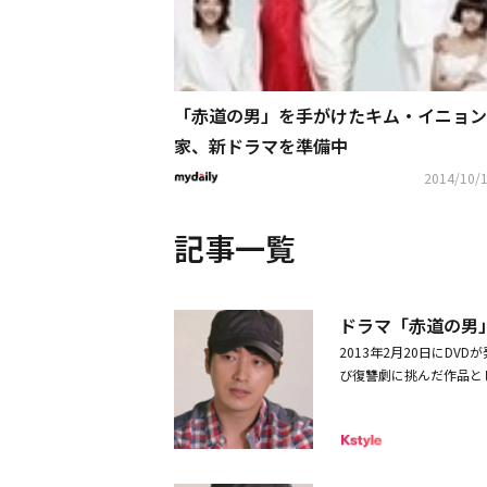
「赤道の男」を手がけたキム・イニョン
家、新ドラマを準備中
2014/10/1
記事一覧
ドラマ「赤道の男
2013年2月20日にD
び復讐劇に挑んだ作品と
切った男ジャンイルを熱
た。「赤道の男」DVD全10巻
0円発売・レンタル販売元
by KBS Media Ltd. (C)2012