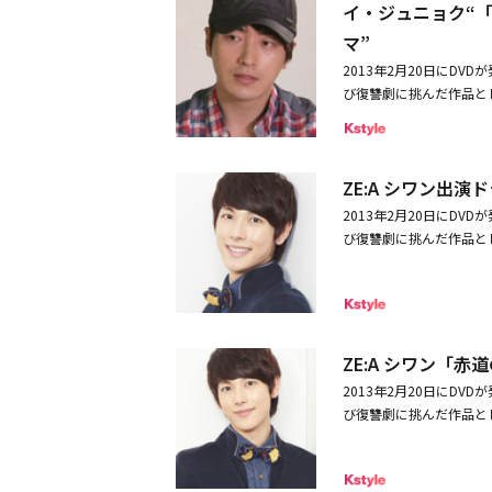
イ・ジュニョク“
マ”
2013年2月20日にD
び復讐劇に挑んだ作品と
切った男ジャンイルを熱
イルは、どんな人物です
讐や許しといった、人間
ZE:A シワン出
ターです。実は当初は、
自分だったら、親友を陥
2013年2月20日にD
も、彼がやったことは悪
び復讐劇に挑んだ作品と
果、幸せになるのではな
切った男ジャンイルを演じ
僕自身共感できる部分も
も関わらず「赤道の男」
ュニョク：彼は行動自体
トが届いた。「赤道の男」DV
う、設定上男らしさより
各19,950円発売・レ
しました。現実に存在し
censed by KBS Media Lt
ZE:A シワン「
た。―特に苦労した点は
2月7日発売！2013年、
2013年2月20日にD
間関係や雰囲気が決まり
べきファーストシングル「
び復讐劇に挑んだ作品と
一変し、自分の立場も変
「The Classic」(3タ
切った男ジャンイルを演じ
わるたびに、新たに役作
(税込)
作を選んだポイントは何
激しい嗚咽や、目線での
できるというということ
消耗します。一番きつか