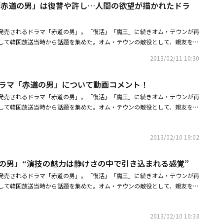
「赤道の男」は復讐や許し…人間の欲望が描かれたドラ
VDが発売されるドラマ「赤道の男」。「復活」「魔王」に続きオム・テウンが再
して韓国放送当時から話題を集めた。オム・テウンの敵役として、親友を裏
演したイ・ジュニョクのインタビュー。―「赤道の男」の内容とイ・ジャン
2013/02/11 10:30
か？イ・ジュニョク：「赤道の男」は欲望について描かれたドラマです 復
の欲望が描かれています。ジャンイルは成功や出世に対して貪欲なキャラク
演ドラマ「赤道の男」について動画コメント！
彼は許されない罪を犯したのでジャンイルを演じることが苦痛でした。もし
れたことに自己嫌悪するだろうし。とにかく彼を徹底的に憎みました。今で
VDが発売されるドラマ「赤道の男」。「復活」「魔王」に続きオム・テウンが再
いと思います。それは事実だけど、彼の人生の結末は、悪事をはたらいた結
して韓国放送当時から話題を集めた。オム・テウンの敵役として、親友を裏
く悲惨な末路をたどるので、教訓は残してくれたと思います。彼の欲望には
たイ・ジュニョクの少年時代を演じたZE:A シワン。ドラマ出演2作品目に
あります。―ジャンイルの役作りのためにどんな準備をしましたか？イ・ジ
で、迫真の演技を見せたシワンから、DVDリリースを記念して、動画コメン
が強烈なので、二重性が出るようにしました。外見でも二重性を帯びるよ
2013/02/10 19:02
D全10巻 TSUTAYAだけでレンタル中【セル】2月20日(水) DVD-BOX1,2
も、女性っぽさを出したりとか、ヴァンパイアのような中性的な人物を目指
ンタル販売元：カルチュア・パブリッシャーズセル販売元：ポニーキャニオンLi
ないかのような危うい雰囲気を意識して衣装や外見などにも気を遣いまし
d. (C)2012 KBS. All rights reservedZE:A FIVE ニューシングル「The Classic」
赤道の男」“演技の魅力は静けさの中で引き込まれる感覚”
？イ・ジュニョク：普通はドラマをやると5～10話くらいで、登場人物の人
メンバー5人によるニュープロジェクトZE:A5(ゼアファイブ)が始動！記念す
VDが発売されるドラマ「赤道の男」。「復活」「魔王」に続きオム・テウンが再
、楽になるのですが、ジャンイルの場合は、2～3話の間に、周りの状況が
The Classic」の発売を記念し、ミニライブ＆ハグ会を開催！タイトル：
して韓国放送当時から話題を集めた。オム・テウンの敵役として、親友を裏
わってしまうので、2話ごとにキャラクターが変わる印象でした。状況が変
イプ / DVD付2枚組 / 16Pブックレット付)発売日：2013年2月7日価格：1,890円
たイ・ジュニョクの少年時代を演じたZE:A シワンのインタビュー。―本
りをするので、そこがある意味面白くもあり大変な部分でもありました。―
ですか？シワン：一番の理由は、少年時代ではあるけど、初めて主役に挑戦
演技などが素晴らしかったですが。イ・ジュニョク：もちろん泣くシーンは
2013/02/10 10:33
が嬉しかったです。あと、完璧なストーリーの素晴らしい台本にとても惹か
ったのは父親が首を吊る場面で、子供のように泣くという指示があって、感