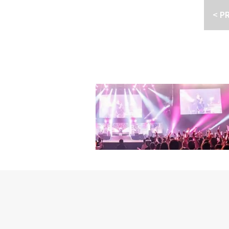
一生息子を苦しめる問題も
なぜだろうか。MBC「
と思います。そのため、
ことは誰もが気付いてい
< P
arts｣のイ・ジェハ(イ
は合格。立派な放送局の
集められる作品だと思い
の上で動いてあえいでい
父の代わりだった兄の後
演する番組を作っている
3の活動もご期待ください。
ジャンイルは成長が止ま
財閥の父を持つチョン・
くな性格。これなら、完
(水) DVD-BOX1,
男」を通じて再評価され
かった。そしてKBS｢
惚れしたリュ・ジンヘン
ポニーキャニオンLicensed by K
メンタル崩壊演技など、
た物語だった。親に逆らう
事を見るなり、酒を飲ん
グル「The Classic
たずば抜けた演技力を兼
なぜ両世代の問題をテー
師に成りすましたリュ・
イブ)が始動！記念すべきフ
の眼差しは不安そうに揺
設事業に関する不正で富
ロマンチック・ドラマだ
を開催！タイトル：「The C
していただいて嬉しいで
の財閥が未来のためにス
があれば、このひと言は
月7日価格：1,890円(税込
と思っています。今まで
して育て上げたのだ。世
少し不器用で突拍子もな
する記事がたくさん出た
去から逃げ出すことが簡単で
ろうか。ジンヘンが「キ
「赤道の男」で演技だけ
屋のプリンス｣など若き
を開いて受け止めれば、
イドル」「スター検事」
態依然とした政治を終わ
階段から転がる人は、そ
るうえで、ルックスにも
BC放送局の社長になれ
わけだから。SBS「フ
という。「『赤道の男』
変え記者や番組の司会者
ェフン)キム・スヒョン
せん(笑) ジャンイルは
退かせる方法はそう多く
ヒョク取締役はもう少し
瞬間から成長が止まって
ていなかった。それはS
詰め、顔までハンサムと
はありませんでしたが、
はない理由だ。現実の財
った一つのものを自分の
の役作りの一環だと言え
待ち望んでいる。2012
麗で能力もある恋人のチ
ドラマ「赤道の男」で激
s｣の秘書室長(イ・ス
されても言い訳できない
べて一話に収めなければ
前の世代から認められる
この男の愛は、冷たい誹
表現する時は大丈夫でし
ドラマのジレンマはここ