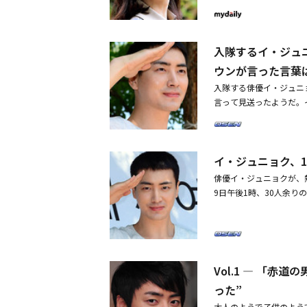
ようなことを話し合いま
過ちを犯すだろうという
ン、女優として生きている
出演するハン・ガインの
ならない、常に暗い影が
が悪魔のような振る舞い
マ「赤道の男」を通じて
業界の内外から心配の声
のだから、僕に「高校生
としたけれど、自分を受
「赤道の男」の隠れた底
子役俳優への好評が相次
ぐ、「(僕の)高校時代が
ことに、大きな衝撃を受
入隊するイ・ジュ
歳月を過ごしたイ・ボヨ
待感が裏付けられた。子
―イ・ジュニョクさんと
いたら殺していたそうい
に過ごした「赤道の男」
ウンが言った言葉
0％突破、第16話では
りしましたか？シワン：
ク：ジャンイルにとって
私が本当に機械的で人形
が40％以上の視聴率を
入隊する俳優イ・ジュニ
がらジャンイルの役割に
せという概念を誤解して
まるで公務員のような生
「光と影」も10話以上
言って見送ったようだ。イ
いかがでしたか？シワン
しい道を進める人。だか
とを今更ながら感じさせ
聴率で始まった「光と影
06補充隊に入隊する前
一生懸命撮影しました。
向けたために幸せから遠
一緒に作っていった作品
の受益者となった。毎回
う思うかという質問に「
合わせの印象はいかがで
スミ役のイム・ジョンウ
ぱい解消した」特にキム
し、現在まで同時間帯1
と述べた。また、イ・ジ
マの内容は重く深刻だけ
役柄の設定上わざと距離
いみたい。ギリギリな撮
ていたが、それほど注目
イ・ジュニョク、
ていて覚えていない。昨
ジャンイルの役作りで話
出す鏡だと思います。ジ
優とずっと話し合おうと
者の目を引いており、も
る」と伝えた。最も寂し
楽に接することができま
は、不気味な存在である
俳優イ・ジュニョクが、
のキム・インヨンもそう
まもなく終了となる「光
た。最後にイ・ジュニョ
ついて話し合いをしまし
ニョク：2人は ひずん
9日午後1時、30人余り
けど代わりにチャットア
も視聴者の予想を覆した
う」と感想を述べた。イ・
をしました。―苦労した
す。あえてその質問に応
に入隊した。訓練所で5
ーが、途中でもちろん残
り、3作品とも派手なキ
ージックビデオでデビュ
忘れないように努力して
たとしても、やはりいつ
る。現場には韓国のファ
分に話し合ったので理解
ー、ホン・ジナ脚本家が
ムバック マドンナ～私は
ので、そういった部分を
らいですね。―ジウォン
男」によるイ・ジュニョ
ラマの中で切なくて一途
グ～Two Hearts」
回を迎えたドラマ「赤道
トロールしていたので、
のでしょう？イ・ジュニ
ファンたちに会い、短く
い話をたくさんしたとい
描く「屋根部屋のプリン
は気づかなかったですが
もっとおしとやかな印象
訪れてきたファンたちに
あったから、さらに愛着
Vol.1 ― 「
重い素材である復讐を扱
残るんだな、と。当時は
ラクターは、ジャンイル
さんは「『シティーハンタ
に突然、放送中断事故が
の期待感からか、「キング～
った”
たら、ちょうどシットコ
った相手ですが、ジウォ
いる」と挨拶した。また、
分な部分を捨てて、必要
7％という成績で振るわ
ラマ)の話が来ました。
大人のようで子供のよう