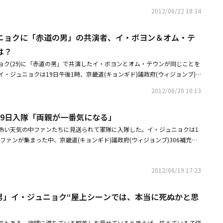
したか？シワン：監督からは、ジャンイルはとにかく冷徹な人間でなければ
こと。彼の本性がそうなんです。ソヌの態度が悪魔のように冷酷です。ソヌ
ことをおしゃべりで感じるイ・ボヨンは先月最終回を迎えたKBS 2TVドラ
組み合わせは確信を与えなかった。特に、2人とも時代劇は初めてで、放送
2012/06/22 18:34
ないといけないというオーダーがありました。そして彼の高校時代を演じる
をすることに対して、動揺したんです。確かにジャンイルは昔、彼を殺そう
、おしゃべりになった。こんなにおしゃべりなチームがまたあるだろうか？
があったのも事実だ。このような憂慮にもかかわらず、「太陽を抱く月」は
当時の気持ちに戻ってみろ」とアドバイスをくださったのですが、でもす
け入れてくれた最後の理解者であったソヌが、いきなり悪魔と化して現れた
力は、そんな嵐のような会話を通じて誕生したという。女優として10年の
ぎ、上昇し始めた。初回の放送で18％を越える視聴率となり、視聴者の期
暗くなければ意味がないけれど」と言われ、結局役作りは苦労しました(笑)
けたんです。だから あのセリフには、悪魔になって戻ってくると分かって
ニョクに「赤道の男」の共演者、イ・ボヨン＆オム・テ
ンは、今まで多くの作品をに出演してきたが、全20話の作品で約2ヶ月を共
役俳優の牽引、また大人俳優へのバトンタッチがうまく行われ、第8話で3
は、ジャンイルの役作りにおいて、同一人物を演じる上で、話し合いをした
う気持ちを込めました。―ジャンイルにとってのソヌとは？イ・ジュニョ
に特に強烈な愛着を見せた。それはなぜだろうか？「一時期、撮影現場での
は？
40％を超える気勢をあげた。期待の中で始まってはいるが、「太陽を抱く月」
台本読みとキャラクター会議をしながら多くの議論をし、一緒に食事もしな
のソヌはジャンイルは皆と同じような幸せを望んだと思います。でも彼は幸
みたいだと感じるときがあった。女優として創造するという感じではなく、
記録する大ヒットドラマになるとは、誰も予想できなかったことだ。MBC
ョク(29)に「赤道の男」で共演したイ・ボヨンとオム・テウンが同じことを
対して、お互いが持っている考えを話し合いました。―撮影現場の雰囲気は
しまった人物です。ソヌは幸せになる方法を知っている人だと思います。正
活をしているようで。『赤道の男』はそんな私に、女優として生きているこ
延長し、8ヶ月間もの間月火ドラマのトップの座にある。序盤では1桁数の視
・ジュニョクは19日午後1時、京畿道(キョンギド)議政府(ウィジョンブ)3
：とても寒い時期でしたが、先輩方が温かく接してくださり寒いのも忘れ、
ら、ジャンイルにとっては、ソヌという幸せのお手本がいるのに、彼に背を
てくれた作品だった。監督、俳優たち、脚本家と夜を明かして議論しながら
」は、当時の同時間帯の1位だったKBS「ラブレイン」が終了した後、最大
に行われた取材で、イ・ボヨンが休暇期間にご馳走すると言っていたが、ど
―イ・ヒョヌさんはじめ、高校時代役の共演者のみなさんとは、初めての顔
ざかってしまった。友達という枠を超えて。ある種の象徴だと思います。―
。このドラマで、今まで息苦しく溜まっていた演技に対するストレスをいっ
2012/06/20 10:13
視聴率が上昇し、右肩上がりを見せた「光と影」は、3月中旬に20％を突破
一緒に食事したい」としながら、「オム・テウンさんも奢ると言っていた」
したか？シワン：初めて会った時は、本当に格好いいなと感じました。ドラ
ンさんとの共演はいかがでしたか？イ・ジュニョク：ジョンウンさんとは、
・ヨンス監督に対する感謝を示した。「あんな監督にまた出会うことは難し
位の座を守り続けている。アン・ジェウクのお茶の間への復帰が話題になっ
ュニョクは最後に電話をした人について「あまりにもたくさんの人と電話し
ど、現場は温かい雰囲気でした。―イ・ヒョヌさんとは、親友同士のソヌと
を置いたんです。ジャンイルにとってスミは、何というか自分の醜さを映し
影スケジュールのために撮影することだけで精一杯な時が多かったのに、俳
されていなかった「光と影」は、政治的な色合いが濃くなるにつれて、視聴
19日入隊「両親が一番気になる」
日(18日)は友人に会ってご飯を食べた。今日も友人、両親も一緒に来てい
し合いをしましたか？シワン：ヒョヌは年下なので、初めて会った時から気
ャンイルの悪い部分を、スミも持っているから、ジャンイルにとってスミ
されていて、ワンシーンも逃すまいとする情熱的な姿がすごかった」脚本家
たもたしていた展開にも俳優たちのうまい演技のおかげで人気を維持した。
がっていた人は誰なのかという質問に「みんな寂しくないみたい」と笑っ
した。各シーンごとに、セリフあわせをしながら、お互いのキャラクターに
と思います。―2人の関係は韓国ドラマでは珍しい設定でしたね。イ・ジュ
熱い天気の中ファンたちに見送られて軍隊に入隊した。イ・ジュニョクは1
だ。イ・ボヨンは、「脚本家のキム・インヨン先生は、現場には来なかった
と影」も、序盤の予想を覆して上昇したドラマとなった。KBS「赤道の男」
クは「初めての環境だけど、多くの方々と仲良く過ごせば、面白くなるだろ
た。お互いがお互いのキャラクターをよりよく理解できるよう、たくさん話
だ欲望に従い行動してしまった人物なので、何をしても悪い方向に進みそうで
のファンが集まった中、京畿道(キョンギド)議政府(ウィジョンブ)306補充隊
プリで話をたくさん交わした。私が引き受けたハン・ジウォンのキャラクタ
。「太陽を抱く月」の終了後、地上波3社は、同じ日に新作品を出してお
ジュニョクは、2006年Typhoon(タイフーン)の「待っているよ」のミュ
ことは何ですか？シワン：撮影中は、カメラが回っていないときも、感情を
えて、僕なりの結末を考えてみるなら、仮にスミの欲望どおり2人が結婚し
週間の基礎軍事訓練を受けた後、21ヶ月間現役兵として服務する予定であ
念だった点もあったが、あれは仕方ない部分だったと思う。配役について十
ャスティングで視聴者の関心が集まった。MBCはイ・ジェギュプロデューサ
ーし、ドラマ「糟糠の妻クラブ」「怪しい三兄弟」「シティーホール」「カ
ますし、キャラクターから抜けれないタイプです。ジャンイルは暗い性格な
かジャンイルもスミも、それが誤った欲望であることに気づくでしょう。つ
ンだけではなく、日本のファンも訪れ、最近放送が終了したドラマ「赤道の
できた」と説明した。相手役オム・テウンとの会話はどうだったろうか？ド
タッグを組み、イ・スンギ＆ハ・ジウォンのキャストで話題になった「キン
伝説だ」「シティーハンター in Seoul」など多様な作品に出演。最近最終
2012/06/19 17:23
うまく表現するために、普段からそのようなジャンイルとしてマインドコン
役のイ・ボヨンさんについて。ジャンイルは彼女のどんなところに惹かれた
クの人気を再確認させた。この日イ・ジュニョクは、入隊する前に取材陣と
な恋愛を披露した2人は、意外にイ・ボヨンの言葉を借りれば気乗りがしな
、SBSはJYJ ユチョン＆ハン・ジミンの組み合わせにタイムスリップという素材を
の男」ではイ・ジャンイル役を演じ、称賛を受けた。
精神的に大変でした。―役に没頭するタイプなんですね？シワン：僕も以前
ョク：ボヨンさんはサバサバした人でした。テレビを通して見ていた時は、
挨拶を交わした。帽子をかぶって登場したイ・ジュニョクは、入隊現場まで
う。しかしこのすべての話が積もり積もって完成した作品が「赤道の男」で
ス」を出した。これに対してオム・テウン＆イ・ボヨンの組み合わせ、やや
、今回「赤道の男」をやりながらそう感じました。役に没頭すると後遺症が
でしたが、兄貴っぽいところがあって接しやすかったです。ジウォンのキャ
感謝を伝えた。入隊するイ・ジュニョクに会うために、日本からきたミナミ
が湧く作品になるしかなかった。また、だからこそ最終回の1話前の放送中
赤道の男」イ・ジュニョク“屋上シーンでは、本当に死ぬかと思
った「赤道の男」は、先ほどあげた作品に比べると、期待感が弱かった。そ
心理的にちょっとつらかったです。どう解消すれば良いのだろう、と考えて
は当初彼女が社長令嬢だから好きになりました。ひずんだ欲望から好きにな
ー in Seoul』を見てイ・ジュニョクが好きになった。待っている。愛して
起こったことは、今になっても悔しく残念な事故だった。「編集の段階で余
Two Hearts」は初放送で16％の視聴率になったが、「赤道の男」は7.
ム(シチュエーションコメディー：一話完結で連続放映されるコメディード
ンは社長令嬢でありながらひずんだ欲望を抱くことなく、実に人間らしい人
早くから待っていたファンたちは「軍服に包まれていてもあなたはTwinkl
な部分を入れることも大切だと思う。でも、もっと完璧に仕上げようとした
なかったため、同時間帯のビリだった。だが、オム・テウンの鳥肌が立つよ
そのシットコムをやりながら徐々に自然と解消できた気がします。―俳優と
でもある。欲望に満ちている眼差しを見せていると思えば、怯えている子供