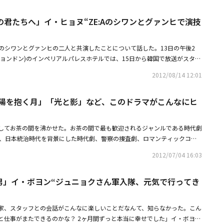
く月」が大ヒットし、それに続いて「赤道の男」でまったく新しい姿を見せ
、監督は淡々とした演技を望んだためNGになりました。感情を消耗する場
の気持ちは？シワン：「太陽を抱く月」のシワンではない「新しいシワン」
し、自分でも満足できなくて、監督に頼んで何度も撮り直してもらったの
君たちへ」イ・ヒョヌ“ZE:Aのシワンとグァンヒで演技
ただきたいです。俳優としての様々な姿をお見せできるのは、すごく嬉しい
も、精神的にも きつかったです。―オム・テウンさんとの共演でしたが、
は、このように多くの方々の関心を引きつけるということは考えてもみませ
ュニョク：テウンさんは本人の仕事にプロフェッショナルで、そういう部分
Aのシワンとグァンヒの二人と共演したことについて話した。13日の午後2
終えた後には、より一層様々な演技で毎回新しい姿を視聴者の皆様にお見せ
した。彼との共演は柔らかい感じでした。現場では集中して物静かな方で
ヒョンドン)のインペリアルパレスホテルでは、15日から韓国で放送がスター
ようになりました。―「赤道の男」は重く深いテーマを扱ったドラマです
ん演じるソヌと仲良しではないし、僕もひたすら演技に集中しました。―演
ざかりの君たちへ」の制作発表会が開催された。この場に参加したイ・ヒョヌ
そんな難しい挑戦をしようと思ったのですか？シワン：僕自身が、どこまで
、どういう方ですか？イ・ジュニョク：独特な発想の持ち主で、自信に溢れ
2012/08/14 12:01
の時にシワンさんと共演したけれど、とても上手だった。しかし、グァンヒ
戦してみたかったからです。重く深刻なキャラクターは初めての挑戦だった
たです。今まで見たことない方法でカメラを動かしたり、目新しい映像が撮
った。また「グァンヒさんはキャラクターと実際の姿があまりにも似てい
でもチャレンジしてみました。―前作の「太陽を抱く月」に比べてどう違い
てくれました。時間がたくさんかかって、大変な時もありましたが、僕にと
「太陽を抱く月」「光と影」など、このドラマがこんなにヒ
当なのか分からなくなるぐらいだ。シワンさんとグァンヒさんはスタイルは
陽を抱く月」の撮影が終わってから、すぐに「赤道の男」の撮影に入ったの
でした。演技をよく見てくれる方ですし、よりいい方向へ導いてくれまし
クターの表現がとても上手だ」と説明した。またグァンヒは、シワンに続く
ルという、重く深刻なキャラクターへの切り替えは、想像以上に大変でし
意見もありがたかったです。―脚本家のキム・インヨンさんはどんな方です
シワンは演技がとても上手だけど、僕は監督が僕にチャンスをくださっただ
本作「赤道の男」は、作品自体も僕が演じるキャラクターも、間逆と言って
は数回しかお会いしたことがないので、こういう方です、とは言えません
してお茶の間を沸かせた。お茶の間で最も歓迎されるジャンルである時代劇
なので、楽しく撮影に臨んでいる」と語った。「花ざかりの君たちへ」は、
な心理的変化でした。あと、「太陽を抱く月」ではビジュアル的な役割が大
リーを書いてくれる方です。一つの見方に固執するのではなく、様々な状況
劇、日本統治時代を背景にした時代劇、警察の捜査劇、ロマンティックコメ
) ソルリ)が憧れの高飛び選手カン・テジュン(SHINee ミンホ)に会うために、
の男」では、完璧に台本を消化した上で演じなければならない、難しい役柄
できる、そういう人だと思います。韓国のドラマは、予想を裏切る展開にな
なジャンルのドラマが視聴者を笑わせたり、泣かせたりした。その中で4
イスクールに偽装転校し発生するハプニングを描いたドラマだ。このドラマ
が違いました。―ジャンイルの役作りで、準備したこと、心がけたことはど
にもきちんと対応されていました。屋上シーンでのセリフの中に あの時 も
2012/07/04 16:03
録し、国民ドラマと呼ばれたドラマ「太陽を抱く月」も誕生し、また8ヶ月
広げられる10代の初々しい恋愛と夢に向けての情熱を愉快かつ本格的に描
：ジャンイルは、どうしようもない現実のため、父親を守るため、友人を殺
だったと言って泣く場面があります。あのシーンを見るとジャンイルを許そ
お茶の間を虜にしたドラマ「光と影」もある。また、ユン・ソクホ、イ・ジ
君たちへ」は日本の人気漫画「花ざかりの君たちへ」を脚色して制作したド
。ジャンイルという人物は暗い人です。成功したいと思っても、自分が置か
が拒んだような気がしました。―屋上のシーンは、壮絶でしたね。イ・ジュ
赤道の男」イ・ボヨン“ジュニョクさん軍入隊、元気で行ってき
デューサーが久しぶりに意気込んだ作品が、残念な成績で終わったこともあ
の後続作として、15日の夜9時55分から韓国で放送される。
難しいのですが、そのせいで、ちょっと後ろ向きで暗いんですよね。ですの
て、殺すべきだった。そう言って泣きましたよね。視聴者はジャンイルを真
の予想を覆して、視聴者から愛された作品は何か。2012年上半期はMBC
まく表現するために、普段からそのような自覚を持ちつつマインドコントロ
。しかし、もう一方では、彼の本心は何だろうと思わせる部分でもありま
ックから始まった。「トキメキ☆成均館スキャンダル」の原作者であるチョ
知りながらも父親に対する気持ちのため、間違った道に行こうとするジャン
だけではないかと。台本を初めてもらった時は、正直戸惑いました。一般的
家、スタッフとの会話がこんなに楽しいことだなんて、知らなかった。こん
ストセラー作品を原作にしている「太陽を抱く月」は、放送序盤に話題を集
いと思って演じました。―監督や脚本家からは、ジャンイルの役作りでどの
、ジャンイルの真意を自分なりに解釈しました。彼は過去に戻っても また
と仕事がまたできるのかな？ 2ヶ月間ずっと本当に幸せでした」イ・ボヨ
俳優として足を踏み入れたばかりのキム・スヒョンと、久しぶりにドラマに