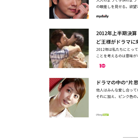
物です。ジャンイルに足
e。輝いている(少女時
結果、あのように最悪の
うな演技、よく練られた
いう仕事の魅力はどんな
の眼差しを見せる。欲望
手に求めます。彼は正反
ュニョクの入隊を見送っ
から、さらにそう思った
た。予想外の活躍で、視
優が演じている時、みな
終回を迎えた、KBS 2
の魅力とは？イ・ジュニ
送った。イ・ジュニョク
正直言って『一週間だけ
が多く登場することを期
引き込まれる感覚を味わ
イ・ジュニョクはドラマ
思います。欲望に満ちて
りがとう」と感謝の気持
てるのに、何なの？今ま
し続けていきたいと思い
のドラマに出演し、演技
る執着。誰もが持ってい
る前に友だちに会ってご
悪影響で、最終回で結局
で覚えています。合間に
2012年上半期決算
では無難な演技のレベル
い作品だと思います。ド
隊して、ラジオDJなど
ドラマ最下位から1位の
手が生放送中に声が裏返
の幅を広げることに成功
D全10巻 TSUTAYAだけ
まずは訓練を受けるべき
念なことだ。しかしイ・
ど王様がドラマに
レッシャーも大きいですが
られている。「ジャンイ
売元：カルチュア・パブリッシャ
いては「ミンホは海外に
たと言い切った。「視聴
2012年は私たちにと
らこそ、逆にNGは割と
イルは確かに悪人である
2012 KBS. All rights rese
ことにした。チャ・スン
ば、夜を明かしても力が
ことを考えるのは意味が
ありますから。―メンバ
した。それはもちろん自
ニングするようにアドバイ
ったとしても、それでも
それだけでも1つのドラ
ったり、意見を出し合う
もあった。悪行を犯すイ
ン)の「待っているよ」
ら、ただ運がなくて(視
が終わった後は政治家た
る部分です。でも僕が自
ソヌではなく、ジャンイ
兄弟」「シティーホール」
汚点を残したということ
え、｢無限に挑戦｣はそ
て、よくやったと褒めて
とは色々ありましたが、
ど多様な作品に出演。最
しまったようで。良い仕
ドラマの中の“片
崩壊ということは、こう
た。―今後はどんな役を
イルは欲望の塊のような
な悪い男への変身で、称
最後にイ・ボヨンの男と
が平気で起きて、人々の
他人はみんな愛し合って
ているのですが、主にス
し、誰もが感じる感情を
ム・テウンにそれぞれ一
る。そんな中で放送され
それに加え、ピンク色の
が機会があったら、もの
ということは視聴者が素
で、冗談を言っても真剣
ていた。理解しがたいく
けはシベリアのまっただ
いそういうのを演じてみ
望は誰もが持っています
のでうーん。元気で行っ
みは退屈な展開に妨げら
ない思いを抱え込んでい
るじゃないですか。そう
ャンイルというキャラク
クさんとはもっと親しく
た。｢10asia｣では
と思えば、ある人は片思
す。―最後に日本のファ
だった。彼はジャンイル
た。ハハ」「『1泊2日
滅亡しても楽しく上半期を決
ば、あなたを壊す」と宣
男」という作品は、たく
ンイルを誰よりも冷たい
てハハ。2人とも愛をた
ンジョン)は言う。「俺
になりたいのに！どうし
だろう」と怒ってしまう
ルが犯した罪は許されな
ち。ご一緒できて良かっ
ル(イ・ジュニョク)は
えてみようと思う。もち
簡単に言えば人間の成功
した。その後は、まな板