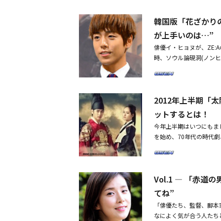
れました。―「太陽を抱
情を込めて演じたものの
ることになりますが、今
面でNGがたくさん出た
韓国版「花ざかりの
の発見と可能性を見てい
で、その部分が肉体的に
が上手いのは…”
です。出演を決めた当時
いかがでしたか？イ・ジ
俳優イ・ヒョヌが、ZE:
んでした。作品をすべて
で頼もしい人だと思いま
時、ソウル論硯洞(ノン
したいという考えを持つ
す。役柄上も テウンさ
トするSBSドラマ「花
が、2作目の作品でなぜ
出のキム・ヨンス監督は
は「ドラマ『赤道の男』
変わることができるか挑
た方です。僕は楽しかっ
さんもなかなかだ」と語
ので心配もしましたが、
れるという期待を抱かせ
2012年上半期
て、あれが演技なのか本
ましたか？シワン：「太
っては楽しかったし新鮮
違うが、いずれもキャラ
ですが、本作のジャンイ
た。時にいただく厳しい
ットするとは！
演技への挑戦について「
た。「太陽を抱く月」と
か？イ・ジュニョク：僕
今年上半期はいつにもま
けだ。普段の性格と同じ
いいほど違うので。急激
が、まずは面白いストー
を始め、70年代の時代
男装少女ク・ジェヒ(f(x
きかったですが、「赤道
や変数にオープンに対応
ディ、復讐劇など、多様
男子高校であるジニーハ
だったので、心の持ち様
りやすいですが、その点
0％を越える視聴率を記
は体育高校を舞台に繰り
んなことですか？シワン
っと強く殴って殺すべき
以上、月曜日と火曜日の
いている。「花ざかりの
めることになる少年です
うという気持ち、脚本家
Vol.1 ― 「
ェギュなど、有名なプロ
ラマだ。「ファントム」
れた状況ゆえになかなか
ニョク：もっと強く殴っ
った。それでは、放送序盤
てね”
で、そういった部分をう
の悪人と思ったでしょう
「太陽を抱く月」のショ
ールしていました。罪を
す。表面上悪ぶっている
「俳優たち、監督、脚本
ン・ウングォルの同名ベ
イルの気持ちを表現した
なパターンとは違うので
なによく気が合う人たち
めていた。だが、大人の