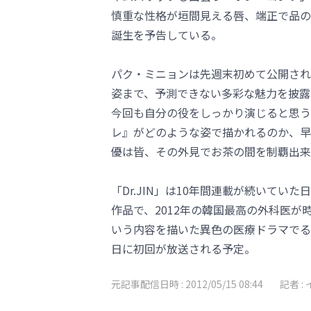
慎重な性格が垣間見える唇、端正で品の
誕生を予告している。
パク・ミニョンは先週末初めて公開された
姿まで、予測できない多彩な魅力を披露
今回も自分の役をしっかり演じると思う
レ』がどのような姿で描かれるのか、早速
優は皆、その外見でお茶の間を制覇出来
「Dr.JIN」は10年間連載が続いてい
作品で、2012年の韓国最高の外科医が
いう内容を描いた異色の医療ドラマでる。
日に初回が放送される予定。
元記事配信日時 :
2012/05/15 08:44
記者 :