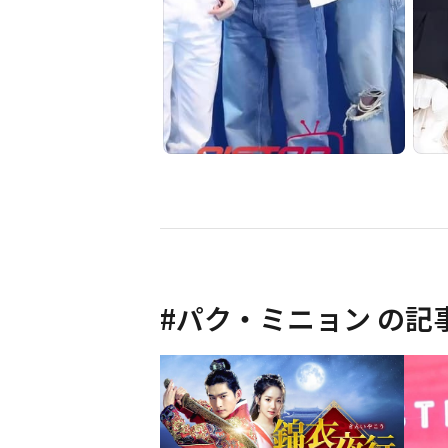
#
パク・ミニョン
の記