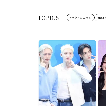
TOPICS
#
パク・ミニョン
#
Dr.JI