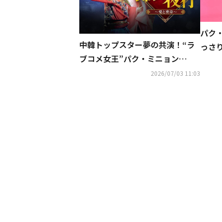
パク
中韓トップスター夢の共演！“ラ
っさ
ブコメ女王”パク・ミニョン
に感
×“ロマンス職人”チャン・ハン
2026/07/03 11:03
『錦衣夜行～愛と密命～』“幻の
中国ドラマ”がついに日本初放
送！