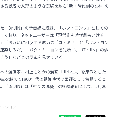
ある風貌で人形のような美貌を放ち“新・時代劇の女神”の
「Dr.JIN」の予告編に続き、「ホン・ヨンレ」としての
しており、ネットユーザーは「現代劇も時代劇もいける！
」「お互いに相反する魅力の『ユ・ミナ』と『ホン・ヨン
楽しみだ」「パク・ミニョンを先頭に、『Dr.JIN』の俳
そう」などとの反応を見せている。
た日本の漫画家、村上もとかの漫画「JIN-仁-」を原作とした
時空を越えて1860年代の朝鮮時代で医師として奮闘すると
「Dr.JIN」は「神々の晩餐」の後続番組として、5月26
イ・ジヨン