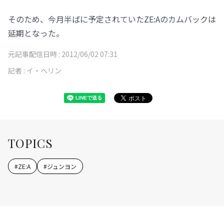
そのため、今月半ばに予定されていたZE:Aのカムバックは
延期となった。
元記事配信日時 :
2012/06/02 07:31
記者 :
イ・ヘリン
TOPICS
#
ZE:A
#
ジュンヨン