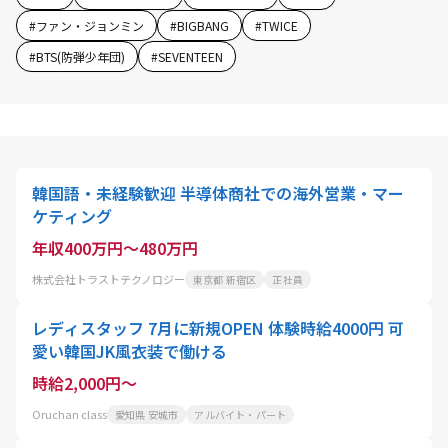
#
ファン・ジョンミン
#
BIGBANG
#
TWICE
#
BTS(防弾少年団)
#
SEVENTEEN
韓国語・未経験歓迎 半導体商社での海外営業・マー
ケティング
年収400万円～480万円
株式会社トラストテクノロジー
東京都 新宿区
正社員
レディスタッフ 7月に新規OPEN 体験時給4000円 可
愛い韓国JK風衣装で働ける
時給2,000円～
Oruchan class
愛知県 安城市
アルバイト・パート