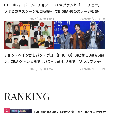
I․O․I キム・ドヨン、チョン・
ZE:A グァンヒ「コーチェラ」
ソミとのキスシーンを自ら提案
でBIGBANGのステージを観
「元々ビンタをする予定だっ
覧…再会ショットが話題に（動
2026/05/29 16:51
2026/04/22 16:19
た」（動画あり）
画あり）
チョン・ヘインからパク・ボヨ
【PHOTO】DKZからDal★Sha
ン、ZE:A グァンヒまで！バラエ
bet セリまで「ソウルファッシ
ティ番組「マニト・クラブ」豪
ョンウィーク」に出席
2026/02/10 17:49
2026/02/06 17:39
華ラインナップを追加公開
RANKING
1
「MUSIC BANK」日本公演、今年も12月に国立