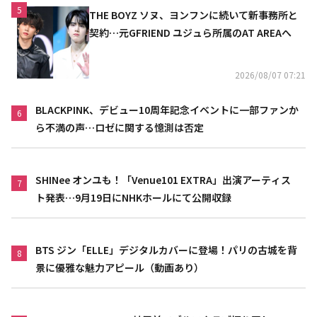
5
THE BOYZ ソヌ、ヨンフンに続いて新事務所と
契約…元GFRIEND ユジュら所属のAT AREAへ
2026/08/07 07:21
BLACKPINK、デビュー10周年記念イベントに一部ファンか
6
ら不満の声…ロゼに関する憶測は否定
SHINee オンユも！「Venue101 EXTRA」出演アーティス
7
ト発表…9月19日にNHKホールにて公開収録
BTS ジン「ELLE」デジタルカバーに登場！パリの古城を背
8
景に優雅な魅力アピール（動画あり）