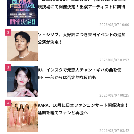
競技場にて開催決定！出演アーティストに期待
2026/08/07 10:00
2
ソ・ジソブ、大好評につき来日イベントの追加
公演が決定！
2026/08/07 03:57
3
IU、インスタで元恋人チャン・ギハの曲を使
用…一部からは否定的な反応も
2026/08/07 08:25
4
KARA、10月に日本ファンコンサート開催決定！
延期を経てファンと再会へ
2026/08/07 03:42