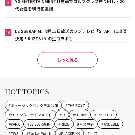
YG ENTERTAINMENT社屋前でゴルフクラブ振り回し…20
9
代女性を現行犯逮捕
LE SSERAFIM、8月13日放送のフジテレビ「STAR」に出演
10
決定！RIIZE＆INIの生コラボも
もっと見る
HOT TOPICS
#
ミュージックバンク日本公演
#
THE BOYZ
#
YGエンターテインメント
#
IU
#
SHINee
#
Venue101
#
KARA
#
LE SSERAFIM
#
RIIZE
#
音楽中心
#
AND2BLE
#
TWS
#
Rocket Punch
#
BLACKPINK
#
ILLIT