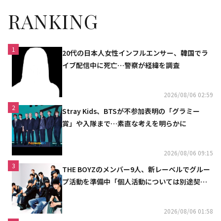
RANKING
1
20代の日本人女性インフルエンサー、韓国でラ
イブ配信中に死亡…警察が経緯を調査
2026/08/06 02:59
2
Stray Kids、BTSが不参加表明の「グラミー
賞」や入隊まで…素直な考えを明らかに
2026/08/06 09:15
3
THE BOYZのメンバー9人、新レーベルでグルー
プ活動を準備中「個人活動については別途契約
へ」
2026/08/06 01:58