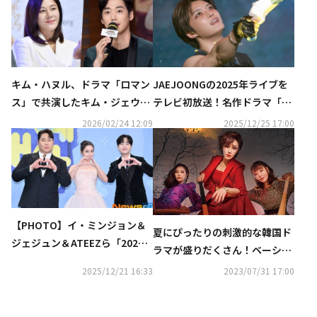
キム・ハヌル、ドラマ「ロマン
JAEJOONGの2025年ライブを
ス」で共演したキム・ジェウォ
テレビ初放送！名作ドラマ「ロ
ンと24年ぶりの再会！特別番組
マンス」も…1月の衛星劇場に
2026/02/24 12:09
2025/12/25 17:00
の放送が決定
注目
【PHOTO】イ・ミンジョン＆
夏にぴったりの刺激的な韓国ド
ジェジュン＆ATEEZら「2025 K
ラマが盛りだくさん！ベーシッ
BS芸能大賞」に出席
ク初放送も…CSホームドラマチ
2025/12/21 16:33
2023/07/31 17:00
ャンネル8月ラインナップ