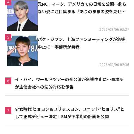
4
元NCT マーク、アメリカでの日常を公開…飾ら
ない姿に注目集まる「ありのままの姿を見せた
い」（動画あり）
2026/08/06 02:27
5
パク・ジフン、上海ファンミーティングが急遽
中止に…事務所が発表
2026/08/06 02:36
イ・ハイ、ワールドツアーの全公演が急遽中止に…事務所
6
が主催会社への法的対応を予告
少女時代 ヒョヨン＆ユリ＆スヨン、ユニット“ヒョリス”と
7
して正式デビュー決定！SMが下半期の計画を公開