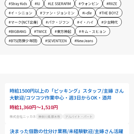
#
Stray Kids
#
IU
#
LE SSERAFIM
#
ウォンビン
#
RIIZE
#
イ・シニョン
#
ファン・ジョンミン
#
i-dle
#
THE BOYZ
#
マーク(NCT出身)
#
パク・ジフン
#
イ・ハイ
#
少女時代
#
BIGBANG
#
TWICE
#
東方神起
#
キム・スヒョン
#
BTS(防弾少年団)
#
SEVENTEEN
#
NewJeans
時給1500円以上の「ピッキング」スタッフ/主婦 さん
大歓迎/コツコツ作業中心・週3日からOK・酒井
時給1,360円～1,510円
株式会社ニッカネ
神奈川県 厚木市
アルバイト・パート
決まった個数の仕分け業務/未経験歓迎/主婦さん活躍