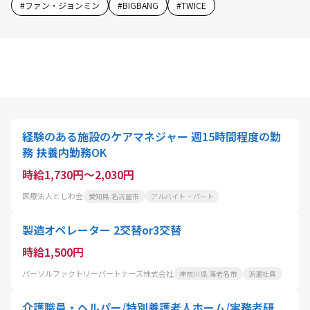
#
ファン・ジョンミン
#
BIGBANG
#
TWICE
経験のある施設のケアマネジャー 週15時間程度の勤
務 扶養内勤務OK
時給1,730円～2,030円
医療法人としわ会
愛知県 名古屋市
アルバイト・パート
製造オペレーター 2交替or3交替
時給1,500円
パーソルファクトリーパートナーズ株式会社
神奈川県 海老名市
派遣社員
介護職員・ヘルパー/特別養護老人ホーム/実務者研