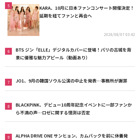
5
KARA、10月に日本ファンコンサート開催決定！
延期を経てファンと再会へ
2026/08/07 03:42
BTS ジン「ELLE」デジタルカバーに登場！パリの古城を背
6
景に優雅な魅力アピール（動画あり）
JO1、9月の韓国ソウル公演の中止を発表…事務所が謝罪
7
BLACKPINK、デビュー10周年記念イベントに一部ファンか
8
ら不満の声…ロゼに関する憶測は否定
ALPHA DRIVE ONE サンヒョン、カムバックを前に休養発
9