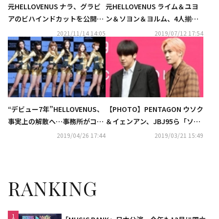
元HELLOVENUS ナラ、グラビ
元HELLOVENUS ライム＆ユヨ
アのビハインドカットを公開…
ン＆ソヨン＆ヨルム、4人揃っ
抜群のビジュアルに釘付け
て改名を発表…女優として再始
2021/11/14 14:05
2019/07/12 17:54
動
“デビュー7年”HELLOVENUS、
【PHOTO】PENTAGON ウソク
事実上の解散へ…事務所がコメ
＆イェンアン、JBJ95ら「ソウ
ント「それぞれの新しい夢を応
ルファッションウィーク」に出
2019/04/26 17:44
2019/03/21 15:49
援」
席
RANKING
1