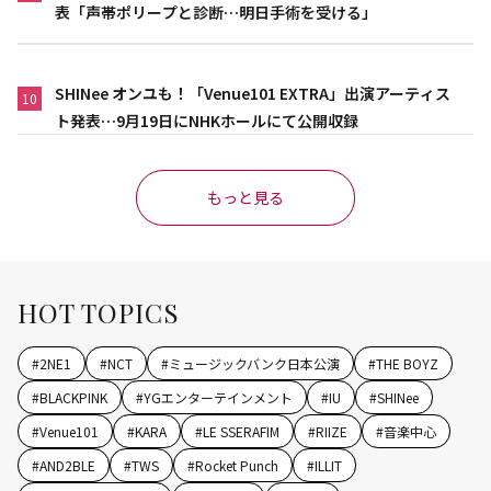
表「声帯ポリープと診断…明日手術を受ける」
SHINee オンユも！「Venue101 EXTRA」出演アーティス
10
ト発表…9月19日にNHKホールにて公開収録
もっと見る
HOT TOPICS
#
2NE1
#
NCT
#
ミュージックバンク日本公演
#
THE BOYZ
#
BLACKPINK
#
YGエンターテインメント
#
IU
#
SHINee
#
Venue101
#
KARA
#
LE SSERAFIM
#
RIIZE
#
音楽中心
#
AND2BLE
#
TWS
#
Rocket Punch
#
ILLIT