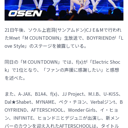
21日午後、ソウル上岩洞(サンアムドン)CJ E＆Mで行われ
たMnet「M COUNTDOWN」生放送で、BOYFRIENDが「L
ove Style」のステージを披露している。
同日の「M COUNTDOWN」では、f(x)が「Electric Shoc
k」で1位となり、「ファンの声援に感謝したい」と感想
を述べた。
また、A-JAX、B1A4、f(x)、JJ Project、M.I.B、U-KISS、
Dal★Shabet、MYNAME、ペク・チヨン、Verbalジンt、B
OYFRIEND、AFTERSCHOOL、Wonder Girls、イ・ヒョ
ン、INFINITE、ヒョンドニとデジュニが出演し、新メン
バーのカウンを迎え入れたAFTERSCHOOLは、タイトル