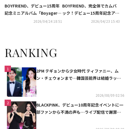
BOYFRIEND、デビュー15周年
BOYFRIEND、完全体でカムバ
記念ミニアルバム「Boyager
ック！デビュー15周年記念アル
6」発売決定！5月に東京にてリ
バム「Boyager 6」を5月26日
2026/04/24 18:51
2026/04/23 15:43
リースイベントを開催
に発売
RANKING
1
2PM テギョンから少女時代 ティファニー、ム
ン・チェウォンまで…韓国芸能界は結婚ラッシ
ュ
2026/08/09 02:56
2
BLACKPINK、デビュー10周年記念イベントに一
部ファンから不満の声も…ライブ配信で謝罪
「コミュニケーション不足だった」