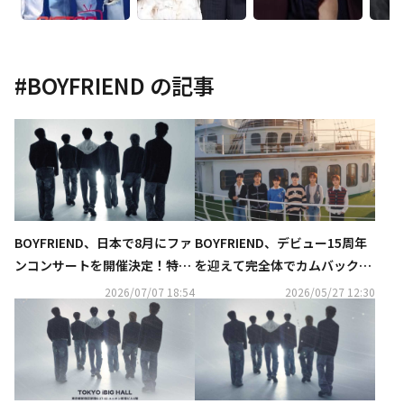
#
BOYFRIEND
の記事
BOYFRIEND、日本で8月にファ
BOYFRIEND、デビュー15周年
ンコンサートを開催決定！特設
を迎えて完全体でカムバック！
プラットフォームもオープン
タイトル曲「Starlit Voices」
2026/07/07 18:54
2026/05/27 12:30
MV公開