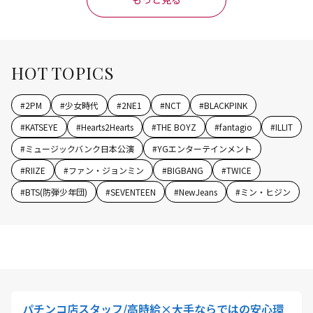
HOT TOPICS
#
2PM
#
少女時代
#
2NE1
#
NCT
#
BLACKPINK
#
KATSEYE
#
Hearts2Hearts
#
THE BOYZ
#
fantagio
#
ILLIT
#
ミュージックバンク日本公演
#
YGエンターテインメント
#
RIIZE
#
ファン・ジョンミン
#
BIGBANG
#
TWICE
#
BTS(防弾少年団)
#
SEVENTEEN
#
NewJeans
#
ミン・ヒジン
パチンコ店スタッフ/高時給×大手ならではの安心環