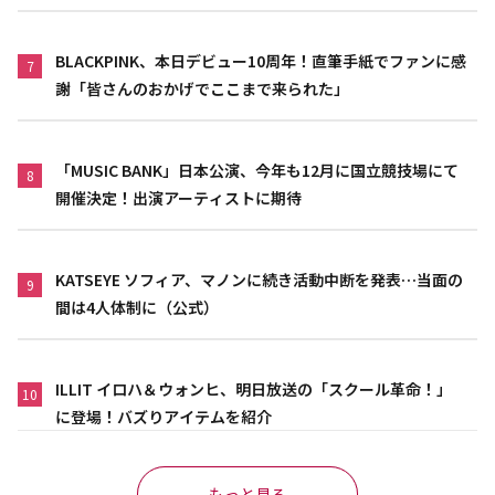
BLACKPINK、本日デビュー10周年！直筆手紙でファンに感
7
謝「皆さんのおかげでここまで来られた」
「MUSIC BANK」日本公演、今年も12月に国立競技場にて
8
開催決定！出演アーティストに期待
KATSEYE ソフィア、マノンに続き活動中断を発表…当面の
9
間は4人体制に（公式）
ILLIT イロハ＆ウォンヒ、明日放送の「スクール革命！」
10
に登場！バズりアイテムを紹介
もっと見る