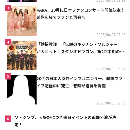
2026/08/08 08:39
3
KARA、10月に日本ファンコンサート開催決定！
延期を経てファンと再会へ
2026/08/07 03:42
4
「鉄槌教師」「伝説のキッチン・ソルジャー」
が大ヒット！スタジオドラゴン、第2四半期の売
上高が黒字に
2026/08/08 06:21
5
20代の日本人女性インフルエンサー、韓国でラ
イブ配信中に死亡…警察が経緯を調査
2026/08/06 02:59
ソ・ジソブ、大好評につき来日イベントの追加公演が決
6
定！