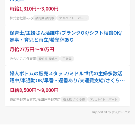
時給1,310円～3,000円
株式会社福みみ
静岡県 静岡市
アルバイト・パート
保育士/主婦さん活躍中/ブランクOK/シフト相談OK/
家事・育児と両立/希望休あり
月給27万円～40万円
みらいここ保育園
愛知県 安城市
正社員
婦人ボトムの販売スタッフ/ミドル世代の主婦多数活
躍中/車通勤OK/早番・遅番あり/交通費支給/さくら市
より車で40分
日給8,500円～9,000円
東武宇都宮百貨店/福田屋宇都宮店
栃木県 さくら市
アルバイト・パート
supported by 求人ボックス