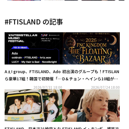
#
FTISLAND
の記事
Aぇ! group、FTISLAND、Ado
初出演のグループも！FTISLAN
ら豪華17組！韓国で初開催「X
D＆チョン・ヘインら10組が集
MF 2026」第1弾ラインナップ
結「FNC KINGDOM」日本で12
2026/07/31 18:00
2026/07/24 18:00
発表
月に開催決定
FTISLAND、日本で21枚目とな
FTISLAND イ・ホンギ、裸足で