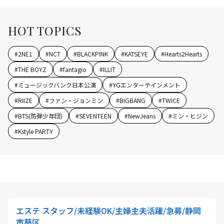
HOT TOPICS
#
2NE1
#
NCT
#
BLACKPINK
#
KATSEYE
#
Hearts2Hearts
#
THE BOYZ
#
fantagio
#
ILLIT
#
ミュージックバンク日本公演
#
YGエンターテインメント
#
RIIZE
#
ファン・ジョンミン
#
BIGBANG
#
TWICE
#
BTS(防弾少年団)
#
SEVENTEEN
#
NewJeans
#
ミン・ヒジン
#
Kstyle PARTY
エステ スタッフ/未経験OK/主婦主夫活躍/急募/静岡
市葵区