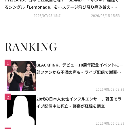
るシングル「Lemonade」を9
ステージ飛び降り痛み訴え…公
月2日にリリース
演中に思わぬハプニング（動画
2026/07/03 18:41
2026/06/15 15:53
あり）
RANKING
1
BLACKPINK、デビュー10周年記念イベントに一
部ファンから不満の声も…ライブ配信で謝罪
「コミュニケーション不足だった」
2026/08/08 08:39
2
20代の日本人女性インフルエンサー、韓国でラ
イブ配信中に死亡…警察が経緯を調査
2026/08/06 02:59