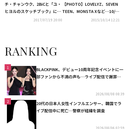
チ・チャンウク、2BiCと「ユ・
【PHOTO】LOVELYZ、SEVEN
ヒヨルのスケッチブック」に出
TEEN、MONSTA Xなど…10/13
演“楽しかったです”
放送「THE SHOW」出演(総合)
2017/07/19 20:00
2015/10/14 12:21
RANKING
1
BLACKPINK、デビュー10周年記念イベントに一
部ファンから不満の声も…ライブ配信で謝罪
「コミュニケーション不足だった」
2026/08/08 08:39
2
20代の日本人女性インフルエンサー、韓国でラ
イブ配信中に死亡…警察が経緯を調査
2026/08/06 02:59