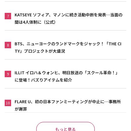
KATSEYE ソフィア、マノンに続き活動中断を発表…当面の
7
間は4人体制に（公式）
BTS、ニューヨークのランドマークをジャック！「THE CI
8
TY」プロジェクトが大盛況
ILLIT イロハ＆ウォンヒ、明日放送の「スクール革命！」
9
に登場！バズりアイテムを紹介
FLARE U、初の日本ファンミーティングが中止に…事務所
10
が謝罪
もっと見る