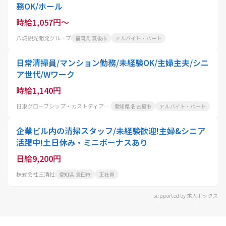
務OK/ホール
時給1,057円～
八城観光開発グループ
福岡県 筑後市
アルバイト・パート
日常清掃員/マンション勤務/未経験OK/主婦主夫/シニ
ア世代/Wワーク
時給1,140円
日東グローブシップ・カストディアル・サービス株式会社
愛知県 名古屋市
アルバイト・パート
企業ビル内の清掃スタッフ/未経験歓迎!主婦&シニア
活躍中!土日休み・ミニボーナスあり
日給9,200円
株式会社三清社
愛知県 豊田市
正社員
supported by 求人ボックス