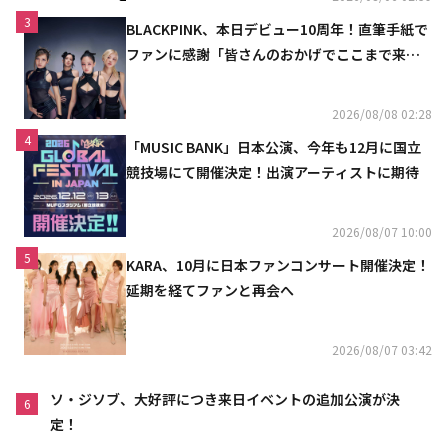
3
BLACKPINK、本日デビュー10周年！直筆手紙で
ファンに感謝「皆さんのおかげでここまで来ら
れた」
2026/08/08 02:28
4
「MUSIC BANK」日本公演、今年も12月に国立
競技場にて開催決定！出演アーティストに期待
2026/08/07 10:00
5
KARA、10月に日本ファンコンサート開催決定！
延期を経てファンと再会へ
2026/08/07 03:42
ソ・ジソブ、大好評につき来日イベントの追加公演が決
6
定！