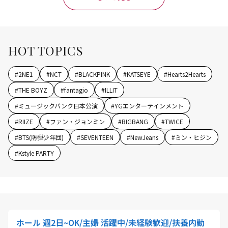
HOT TOPICS
#
2NE1
#
NCT
#
BLACKPINK
#
KATSEYE
#
Hearts2Hearts
#
THE BOYZ
#
fantagio
#
ILLIT
#
ミュージックバンク日本公演
#
YGエンターテインメント
#
RIIZE
#
ファン・ジョンミン
#
BIGBANG
#
TWICE
#
BTS(防弾少年団)
#
SEVENTEEN
#
NewJeans
#
ミン・ヒジン
#
Kstyle PARTY
ホール 週2日~OK/主婦 活躍中/未経験歓迎/扶養内勤