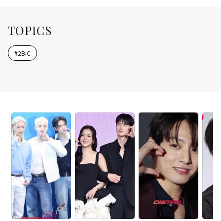
TOPICS
#
2BiC