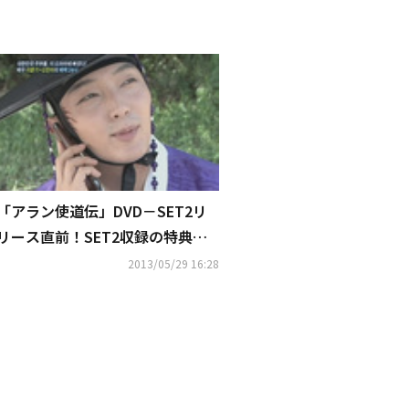
「アラン使道伝」DVD－SET2リ
リース直前！SET2収録の特典映
像からお宝映像蔵出し“イ・ジュ
2013/05/29 16:28
ンギ、待ち時間に妄想電話トー
ク”