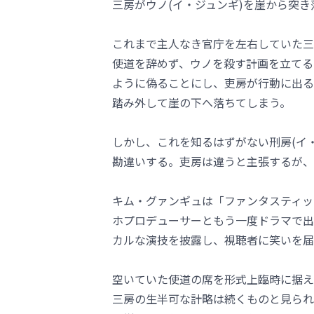
三房がウノ(イ・ジュンギ)を崖から突
これまで主人なき官庁を左右していた三
使道を辞めず、ウノを殺す計画を立てる
ように偽ることにし、吏房が行動に出る
踏み外して崖の下へ落ちてしまう。
しかし、これを知るはずがない刑房(イ・
勘違いする。吏房は違うと主張するが、
キム・グァンギュは「ファンタスティッ
ホプロデューサーともう一度ドラマで出
カルな演技を披露し、視聴者に笑いを届
空いていた使道の席を形式上臨時に据え
三房の生半可な計略は続くものと見られ