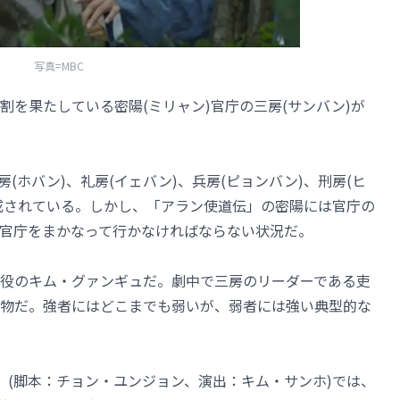
写真=MBC
を果たしている密陽(ミリャン)官庁の三房(サンバン)が
(ホバン)、礼房(イェバン)、兵房(ピョンバン)、刑房(ヒ
構成されている。しかし、「アラン使道伝」の密陽には官庁の
官庁をまかなって行かなければならない状況だ。
役のキム・グァンギュだ。劇中で三房のリーダーである吏
物だ。強者にはどこまでも弱いが、弱者には強い典型的な
」(脚本：チョン・ユンジョン、演出：キム・サンホ)では、