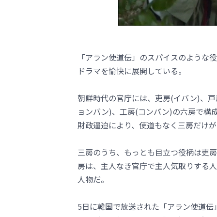
「アラン使道伝」のスパイスのような役割
ドラマを愉快に展開している。
朝鮮時代の官庁には、吏房(イバン)、戸房
ョンバン)、工房(コンバン)の六房で
財政逼迫により、使道もなく三房だけが
三房のうち、もっとも目立つ役柄は吏房
房は、主人なき官庁で主人気取りする人
人物だ。
5日に韓国で放送された「アラン使道伝