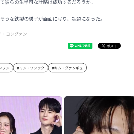
て彼らの生半可な計略は成功するだろうか。
そうな鉄製の梯子が画面に写り、話題になった。
イ・ヨングァン
ンフン
#
ミン・ソンウク
#
キム・グァンギュ