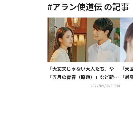
#
アラン使道伝
の記事
「大丈夫じゃない大人たち」や
「天
「五月の青春（原題）」など新作
「最
が続々登場！ホームドラマチャン
DVD
2022/05/06 17:00
ネル 5月・6月の韓国ドラマに注
続々
目