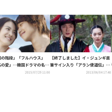
国の階段」「フルハウス」
【終了しました】イ・ジュンギ直
高の愛」…韓国ドラマの名作
筆サイン入り「アラン使道伝」オ
-BOXが5,000円の低価格で
リジナルノートを2名様に！応募
2015/07/29 11:00
2013/06/04 17:40
リリース決定！
はTwitterをフォロー＆RT