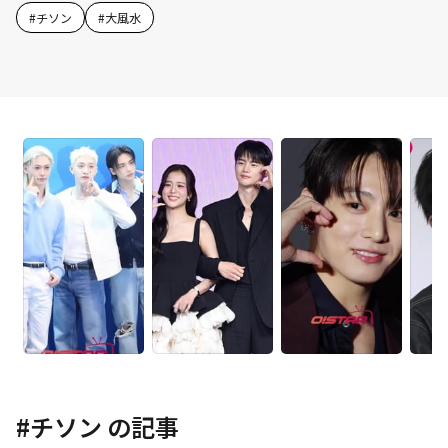
#
チソン
#
大風水
#
チソン
の記事