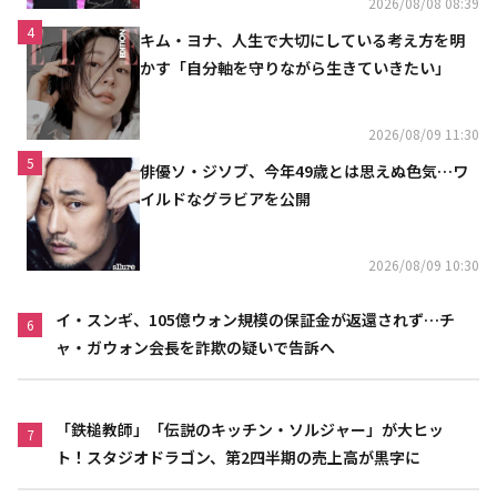
2026/08/08 08:39
4
キム・ヨナ、人生で大切にしている考え方を明
かす「自分軸を守りながら生きていきたい」
2026/08/09 11:30
5
俳優ソ・ジソブ、今年49歳とは思えぬ色気…ワ
イルドなグラビアを公開
2026/08/09 10:30
イ・スンギ、105億ウォン規模の保証金が返還されず…チ
6
ャ・ガウォン会長を詐欺の疑いで告訴へ
「鉄槌教師」「伝説のキッチン・ソルジャー」が大ヒッ
7
ト！スタジオドラゴン、第2四半期の売上高が黒字に