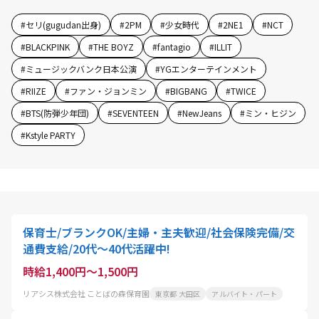
#
セリ(gugudan出身)
#
2PM
#
少女時代
#
2NE1
#
NCT
#
BLACKPINK
#
THE BOYZ
#
fantagio
#
ILLIT
#
ミュージックバンク日本公演
#
YGエンターテインメント
#
RIIZE
#
ファン・ジョンミン
#
BIGBANG
#
TWICE
#
BTS(防弾少年団)
#
SEVENTEEN
#
NewJeans
#
ミン・ヒジン
#
Kstyle PARTY
保育士/ブランクOK/主婦・主夫歓迎/社会保険完備/交
通費支給/20代～40代活躍中!
時給1,400円～1,500円
リアシス株式会社 ことばの森保育園
東京都 大田区
アルバイト・パート