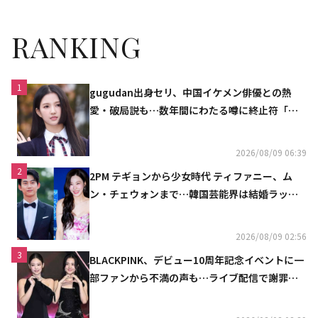
RANKING
1
gugudan出身セリ、中国イケメン俳優との熱
愛・破局説も…数年間にわたる噂に終止符「邪
魔しないで」
2026/08/09 06:39
2
2PM テギョンから少女時代 ティファニー、ム
ン・チェウォンまで…韓国芸能界は結婚ラッシ
ュ
2026/08/09 02:56
3
BLACKPINK、デビュー10周年記念イベントに一
部ファンから不満の声も…ライブ配信で謝罪
「コミュニケーション不足だった」