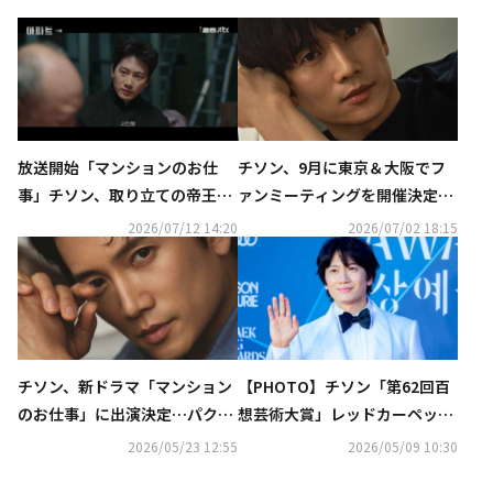
放送開始「マンションのお仕
チソン、9月に東京＆大阪でフ
事」チソン、取り立ての帝王と
ァンミーティングを開催決定！
してカメレオンのような表情を
ゲスト出演も発表
2026/07/12 14:20
2026/07/02 18:15
披露【ネタバレあり】
チソン、新ドラマ「マンション
【PHOTO】チソン「第62回百
のお仕事」に出演決定…パク・
想芸術大賞」レッドカーペット
ビョンウン＆ムン・ソリらと共
に登場
2026/05/23 12:55
2026/05/09 10:30
演