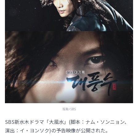
写真=SBS
SBS新水木ドラマ「大風水」(脚本：ナム・ソンニョン、
演出：イ・ヨンソク)の予告映像が公開された。