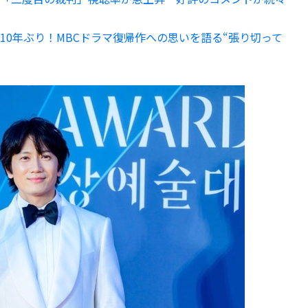
10年ぶり！MBCドラマ復帰作への思いを語る“張り切って