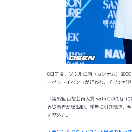
8日午後、ソウル江南（カンナム）区COEX
ーペットイベントが行われ、チソンが登
「第62回百想芸術大賞 with GUC
界従事者が総出動。昨年に引き続き、今
を務めた。
・チソン＆パク・ヒスンら出演のドラマ