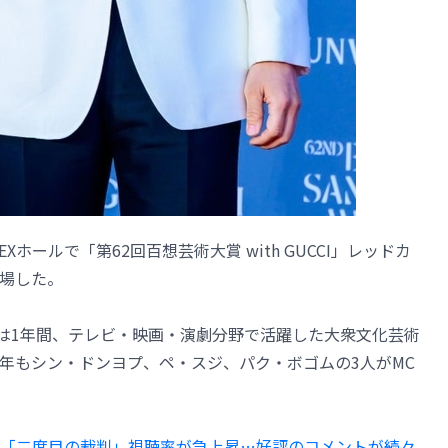
ホールで「第62回百想芸術大賞 with GUCCI」レッドカ
場した。
CI」には1年間、テレビ・映画・演劇分野で活躍した大衆文化芸術
年もシン・ドンヨプ、ペ・スジ、パク・ボゴムの3人がMC
「二度目の裁判」視聴率が急上昇…好評のコメントが続々