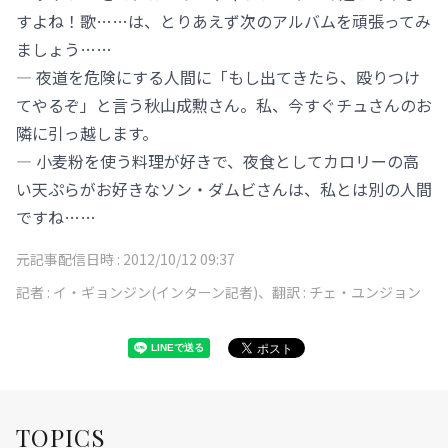
すよね！歌……は、とりあえず次のアルバムを頑張ってみ
ましょう……
― 夜道を危険にする人間に「もし出てきたら、殴りつけ
てやるぞ」と言う秋山成勲さん。私、今すぐチュさんのお
隣に引っ越します。
― 小麦粉を使う料理が好きで、夜食としてカロリーの高
い天ぷらがお好きなソン・ダムビさんは、私とは別の人間
ですね……
元記事配信日時 :
2012/10/12 09:37
記者 :
イ・ギョンジン(インターン記者)、翻訳 : チェ・ユンジョン
TOPICS