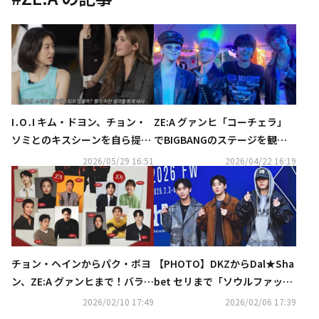
I․O․I キム・ドヨン、チョン・
ZE:A グァンヒ「コーチェラ」
ソミとのキスシーンを自ら提案
でBIGBANGのステージを観
「元々ビンタをする予定だっ
覧…再会ショットが話題に（動
2026/05/29 16:51
2026/04/22 16:19
た」（動画あり）
画あり）
チョン・ヘインからパク・ボヨ
【PHOTO】DKZからDal★Sha
ン、ZE:A グァンヒまで！バラエ
bet セリまで「ソウルファッシ
ティ番組「マニト・クラブ」豪
ョンウィーク」に出席
2026/02/10 17:49
2026/02/06 17:39
華ラインナップを追加公開