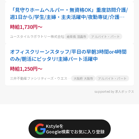
「見守りホームヘルパー・無資格OK」重度訪問介護/
週1日から/学生/主婦・主夫活躍中/夜勤専従/介護職
員
時給1,730円～
ユースタイルラボラトリー株式会社
岐阜県 羽島市
アルバイト・パート
オフィスクリーンスタッフ/平日の早朝3時間or4時間
のみ/朝活にピッタリ!主婦パート活躍中
時給1,250円～
三井不動産ファシリティーズ・ウエスト株式会社
大阪府 大阪市
アルバイト・パート
supported by 求人ボックス
Kstyleを
Google検索でお気に入り登録