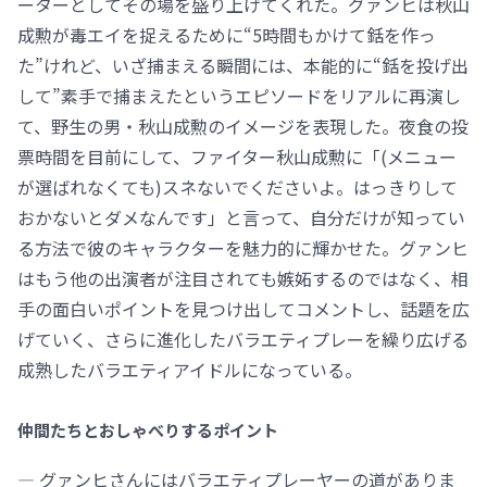
ーターとしてその場を盛り上げてくれた。グァンヒは秋山
成勲が毒エイを捉えるために“5時間もかけて銛を作っ
た”けれど、いざ捕まえる瞬間には、本能的に“銛を投げ出
して”素手で捕まえたというエピソードをリアルに再演し
て、野生の男・秋山成勲のイメージを表現した。夜食の投
票時間を目前にして、ファイター秋山成勲に「(メニュー
が選ばれなくても)スネないでくださいよ。はっきりして
おかないとダメなんです」と言って、自分だけが知ってい
る方法で彼のキャラクターを魅力的に輝かせた。グァンヒ
はもう他の出演者が注目されても嫉妬するのではなく、相
手の面白いポイントを見つけ出してコメントし、話題を広
げていく、さらに進化したバラエティプレーを繰り広げる
成熟したバラエティアイドルになっている。
仲間たちとおしゃべりするポイント
― グァンヒさんにはバラエティプレーヤーの道がありま