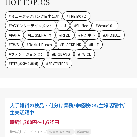
HOT TOPICS
#
ミュージックバンク日本公演
#
THE BOYZ
#
YGエンターテインメント
#
IU
#
SHINee
#
Venue101
#
KARA
#
LE SSERAFIM
#
RIIZE
#
音楽中心
#
AND2BLE
#
TWS
#
Rocket Punch
#
BLACKPINK
#
ILLIT
#
ファン・ジョンミン
#
BIGBANG
#
TWICE
#
BTS(防弾少年団)
#
SEVENTEEN
大手雑貨の検品・仕分け業務/未経験OK/主婦活躍中/
主夫活躍中
時給1,300円～1,625円
株式会社ジェイウェイブ
佐賀県 みやき町
派遣社員