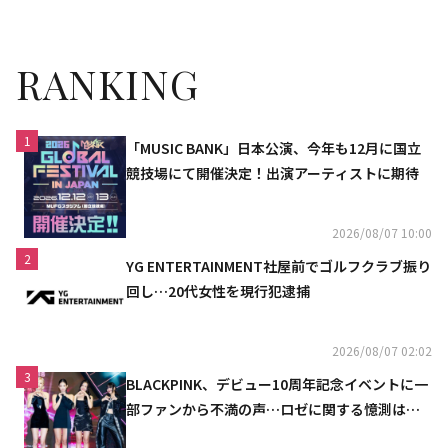
RANKING
1
「MUSIC BANK」日本公演、今年も12月に国立
競技場にて開催決定！出演アーティストに期待
2026/08/07 10:00
2
YG ENTERTAINMENT社屋前でゴルフクラブ振り
回し…20代女性を現行犯逮捕
2026/08/07 02:02
3
BLACKPINK、デビュー10周年記念イベントに一
部ファンから不満の声…ロゼに関する憶測は否
定