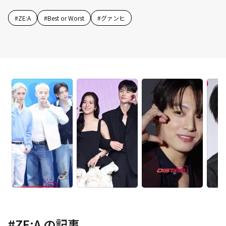
#
ZE:A
#
Best or Worst
#
グァンヒ
#
ZE:A
の記事