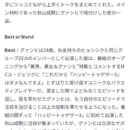
手にツッコミながら上手くトークをまとめてくれた。メイ
ン材料であった秋山成勲にグァンヒで味付けした夜の一
品。
Best or Worst
Best：
グァンヒは24歳。お金持ちのヒョンシクと同じグ
ループZE:Aのメンバーとして出演した彼は、番組のオープ
ニングから“美男、美女＆グァンヒ”特集とコメントするM
Cユ・ジェソクに「これだから『ハッピートゥゲザー3』
はダメなんですよ」とずばりと受け返すユニークなバラエ
ティプレイヤーだ。澄ました顔でよどみなくエピソードを
話し、皆を笑わせたグァンヒは、もう自分のエピソードで
注目を浴びること以上の役割を果たせるようになった。番
組の間ずっと「ハッピートゥゲザー3」に初めて出演した
秋山成勲に注目が集まっていたが、グァンヒは立派なサポ