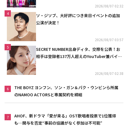
2026/08/07 02:32
4
ソ・ジソブ、大好評につき来日イベントの追加
公演が決定！
2026/08/07 03:57
5
SECRET NUMBER出身ディタ、交際を公表！お
相手は登録者137万人超えのYouTuber兼バイオ
リニスト
2026/08/07 02:38
THE BOYZ ヨンフン、ソン・ガン＆パク・ウンビンら所属
6
のNAMOO ACTORSと専属契約を締結
AHOF、新ドラマ「愛が来る」OST歌唱者投票で1位獲得
7
も…関与を否定“事前の協議がなく参加は不可能”