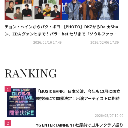
チョン・ヘインからパク・ボヨ
【PHOTO】DKZからDal★Sha
ン、ZE:A グァンヒまで！バラエ
bet セリまで「ソウルファッシ
ティ番組「マニト・クラブ」豪
ョンウィーク」に出席
2026/02/10 17:49
2026/02/06 17:39
華ラインナップを追加公開
RANKING
1
「MUSIC BANK」日本公演、今年も12月に国立
競技場にて開催決定！出演アーティストに期待
2026/08/07 10:00
2
YG ENTERTAINMENT社屋前でゴルフクラブ振り