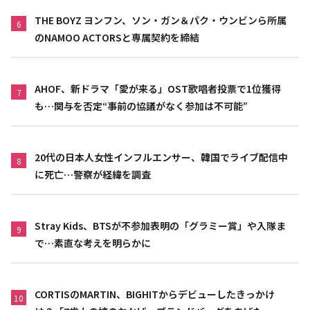
THE BOYZ ヨンフン、ソン・ガン＆パク・ウンビンら所属
6
のNAMOO ACTORSと専属契約を締結
AHOF、新ドラマ「愛が来る」OST歌唱者投票で1位獲得
7
も…関与を否定“事前の協議がなく参加は不可能”
20代の日本人女性インフルエンサー、韓国でライブ配信中
8
に死亡…警察が経緯を調査
Stray Kids、BTSが不参加表明の「グラミー賞」や入隊ま
9
で…素直な考えを明らかに
CORTISのMARTIN、BIGHITからデビューしたきっかけ
10