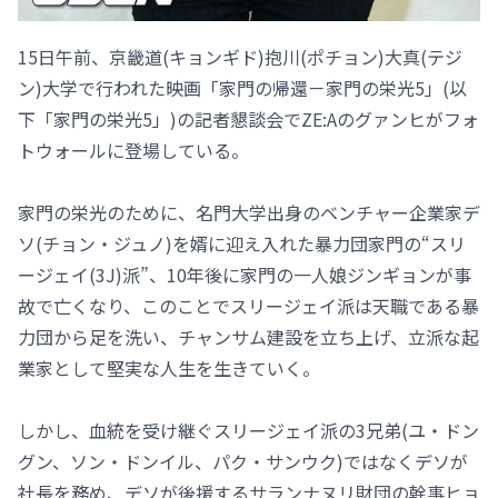
15日午前、京畿道(キョンギド)抱川(ポチョン)大真(テジ
ン)大学で行われた映画「家門の帰還－家門の栄光5」(以
下「家門の栄光5」)の記者懇談会でZE:Aのグァンヒがフォ
トウォールに登場している。
家門の栄光のために、名門大学出身のベンチャー企業家デ
ソ(チョン・ジュノ)を婿に迎え入れた暴力団家門の“スリ
ージェイ(3J)派”、10年後に家門の一人娘ジンギョンが事
故で亡くなり、このことでスリージェイ派は天職である暴
力団から足を洗い、チャンサム建設を立ち上げ、立派な起
業家として堅実な人生を生きていく。
しかし、血統を受け継ぐスリージェイ派の3兄弟(ユ・ドン
グン、ソン・ドンイル、パク・サンウク)ではなくデソが
社長を務め、デソが後援するサランナヌリ財団の幹事ヒョ