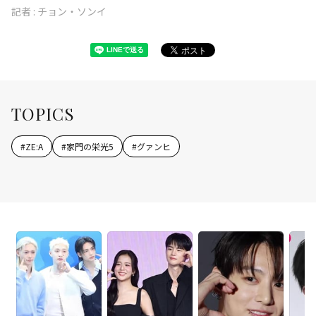
記者 :
チョン・ソンイ
TOPICS
#
ZE:A
#
家門の栄光5
#
グァンヒ