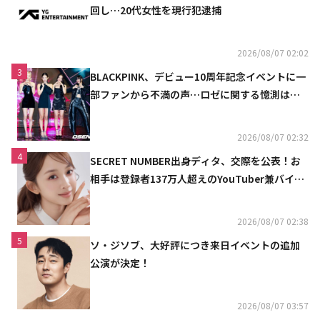
回し…20代女性を現行犯逮捕
2026/08/07 02:02
3
BLACKPINK、デビュー10周年記念イベントに一
部ファンから不満の声…ロゼに関する憶測は否
定
2026/08/07 02:32
4
SECRET NUMBER出身ディタ、交際を公表！お
相手は登録者137万人超えのYouTuber兼バイオ
リニスト
2026/08/07 02:38
5
ソ・ジソブ、大好評につき来日イベントの追加
公演が決定！
2026/08/07 03:57