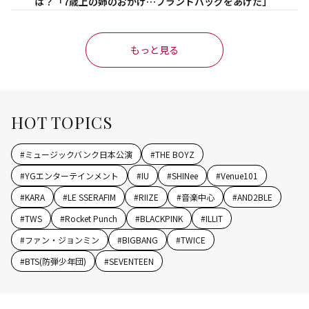
は？「7歳上の姉のおかげ…ブランドバッグをあげた」
もっと見る
HOT TOPICS
#
ミュージックバンク日本公演
#
THE BOYZ
#
YGエンターテインメント
#
IU
#
SHINee
#
Venue101
#
KARA
#
LE SSERAFIM
#
RIIZE
#
音楽中心
#
AND2BLE
#
TWS
#
Rocket Punch
#
BLACKPINK
#
ILLIT
#
ファン・ジョンミン
#
BIGBANG
#
TWICE
#
BTS(防弾少年団)
#
SEVENTEEN