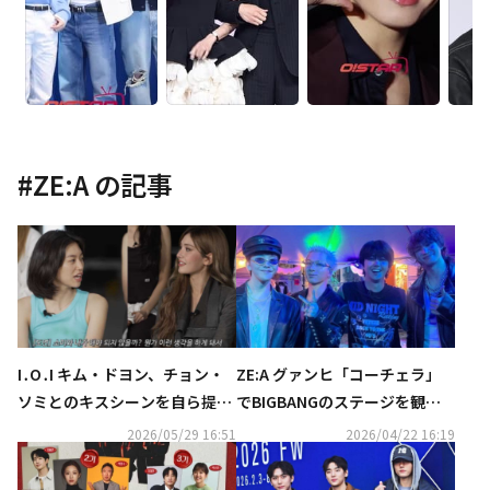
#
ZE:A
の記事
I․O․I キム・ドヨン、チョン・
ZE:A グァンヒ「コーチェラ」
ソミとのキスシーンを自ら提案
でBIGBANGのステージを観
「元々ビンタをする予定だっ
覧…再会ショットが話題に（動
2026/05/29 16:51
2026/04/22 16:19
た」（動画あり）
画あり）