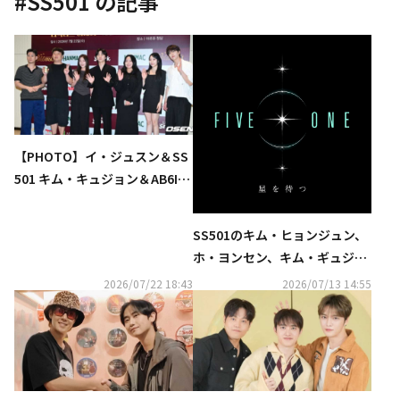
#
SS501
の記事
【PHOTO】イ・ジュスン＆SS
501 キム・キュジョン＆AB6IX
パク・ウジンら、バラエティ番
組「ディレクターズ・アリー
SS501のキム・ヒョンジュン、
ナ」のイベントに出席
ホ・ヨンセン、キム・ギュジョ
ンによるユニット「FIVE O ON
2026/07/22 18:43
2026/07/13 14:55
E」、9月に東京神戸大阪の3都
市を巡る日本ツアー開催決定！