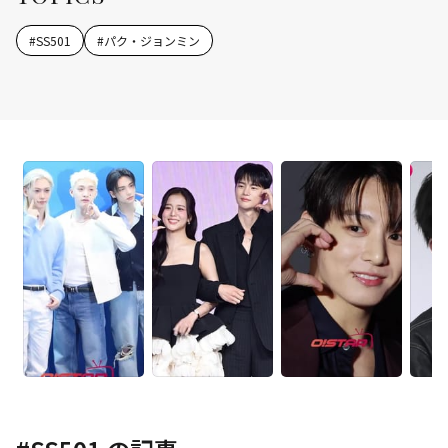
#
SS501
#
パク・ジョンミン