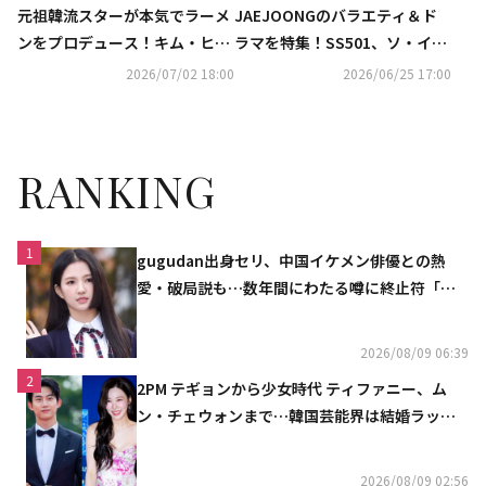
元祖韓流スターが本気でラーメ
JAEJOONGのバラエティ＆ド
ンをプロデュース！キム・ヒョ
ラマを特集！SS501、ソ・イン
ンジュン＆ホ・ヨンセン、日本
グクのライブや日本初放送のド
2026/07/02 18:00
2026/06/25 17:00
初上陸「ヨンセン麺」の魅力を
ラマも…7月のCS衛星劇場
熱弁！
RANKING
1
gugudan出身セリ、中国イケメン俳優との熱
愛・破局説も…数年間にわたる噂に終止符「邪
魔しないで」
2026/08/09 06:39
2
2PM テギョンから少女時代 ティファニー、ム
ン・チェウォンまで…韓国芸能界は結婚ラッシ
ュ
2026/08/09 02:56