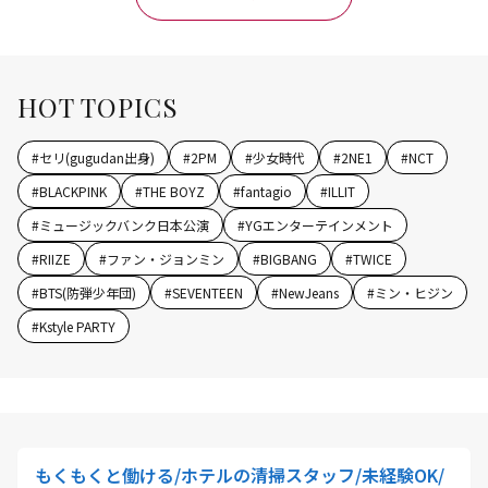
HOT TOPICS
#
セリ(gugudan出身)
#
2PM
#
少女時代
#
2NE1
#
NCT
#
BLACKPINK
#
THE BOYZ
#
fantagio
#
ILLIT
#
ミュージックバンク日本公演
#
YGエンターテインメント
#
RIIZE
#
ファン・ジョンミン
#
BIGBANG
#
TWICE
#
BTS(防弾少年団)
#
SEVENTEEN
#
NewJeans
#
ミン・ヒジン
#
Kstyle PARTY
もくもくと働ける/ホテルの清掃スタッフ/未経験OK/