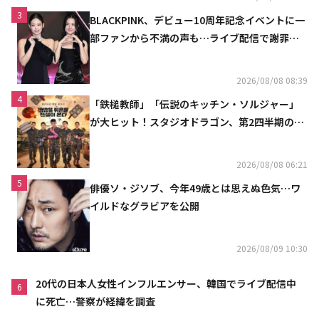
3
BLACKPINK、デビュー10周年記念イベントに一
部ファンから不満の声も…ライブ配信で謝罪
「コミュニケーション不足だった」
2026/08/08 08:39
4
「鉄槌教師」「伝説のキッチン・ソルジャー」
が大ヒット！スタジオドラゴン、第2四半期の売
上高が黒字に
2026/08/08 06:21
5
俳優ソ・ジソブ、今年49歳とは思えぬ色気…ワ
イルドなグラビアを公開
2026/08/09 10:30
20代の日本人女性インフルエンサー、韓国でライブ配信中
6
に死亡…警察が経緯を調査