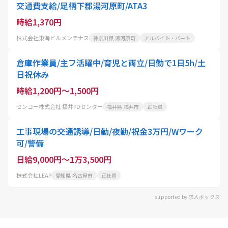
交通費支給/足柄下郡湯河原町/ATA3
時給1,370円
株式会社東海ビルメンテナス
神奈川県 湯河原町
アルバイト・パート
倉庫作業員/主フ活躍中/育児と両立/日勤で1日5h/土
日祝休み
時給1,200円～1,500円
センコー株式会社 福井PDセンター
福井県 福井市
正社員
工事現場の交通誘導/日勤/夜勤/祝金3万円/Wワーク
可/警備
日給9,000円～1万3,500円
株式会社LEAP
愛知県 名古屋市
正社員
supported by 求人ボックス