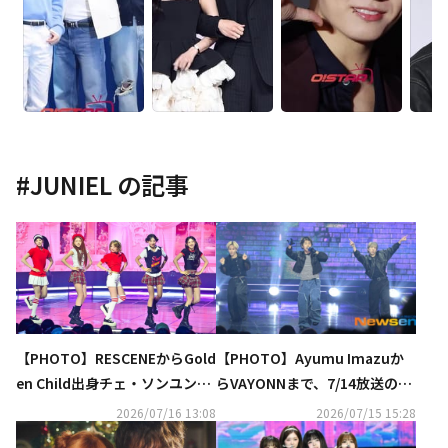
#
JUNIEL
の記事
【PHOTO】RESCENEからGold
【PHOTO】Ayumu Imazuか
en Child出身チェ・ソンユンま
らVAYONNまで、7/14放送の
で、7/15放送の「SHOW CHAM
「THE SHOW」に出演
2026/07/16 13:08
2026/07/15 15:28
PION」に出演