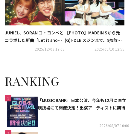
JUNIEL、SORAN コ・ヨンベと
【PHOTO】MADEIN Sから元
コラボした新曲「Let it sno
(G)I-DLE スジンまで、9/9放送
w」MV公開…温かく淡白なボー
の「THE SHOW」に出演
2025/12/03 17:03
2025/09/10 12:55
カルに注目
RANKING
1
「MUSIC BANK」日本公演、今年も12月に国立
競技場にて開催決定！出演アーティストに期待
2026/08/07 10:00
2