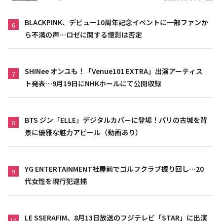
BLACKPINK、デビュー10周年記念イベントに一部ファンか
6
ら不満の声…ロゼに関する憶測は否定
SHINee オンユも！「Venue101 EXTRA」出演アーティス
7
ト発表…9月19日にNHKホールにて公開収録
BTS ジン「ELLE」デジタルカバーに登場！パリの古城を背
8
景に優雅な魅力アピール（動画あり）
YG ENTERTAINMENT社屋前でゴルフクラブ振り回し…20
9
代女性を現行犯逮捕
LE SSERAFIM、8月13日放送のフジテレビ「STAR」に出演
10