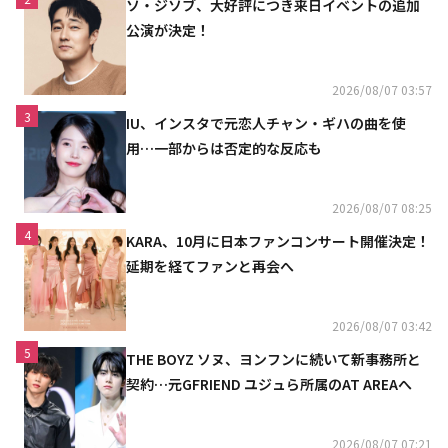
ソ・ジソブ、大好評につき来日イベントの追加
公演が決定！
2026/08/07 03:57
3
IU、インスタで元恋人チャン・ギハの曲を使
用…一部からは否定的な反応も
2026/08/07 08:25
4
KARA、10月に日本ファンコンサート開催決定！
延期を経てファンと再会へ
2026/08/07 03:42
5
THE BOYZ ソヌ、ヨンフンに続いて新事務所と
契約…元GFRIEND ユジュら所属のAT AREAへ
2026/08/07 07:21