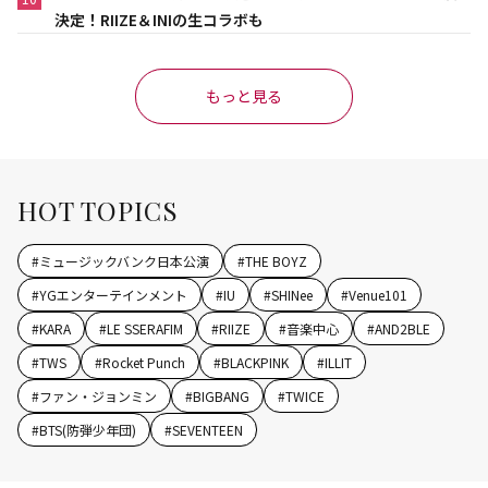
決定！RIIZE＆INIの生コラボも
もっと見る
HOT TOPICS
#
ミュージックバンク日本公演
#
THE BOYZ
#
YGエンターテインメント
#
IU
#
SHINee
#
Venue101
#
KARA
#
LE SSERAFIM
#
RIIZE
#
音楽中心
#
AND2BLE
#
TWS
#
Rocket Punch
#
BLACKPINK
#
ILLIT
#
ファン・ジョンミン
#
BIGBANG
#
TWICE
#
BTS(防弾少年団)
#
SEVENTEEN