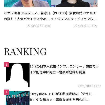
2PM テギョン＆ジュノ、若き日
【PHOTO】少女時代 ユナ＆チ
の姿も！人気バラエティやAST
ュ・ジフン＆ウ・ドファンら
ROのイベント、話題ドラマま
「第28回消費者の日」授賞式に
2024/02/27 18:00
2023/12/19 16:28
で…3月の衛星劇場も見どころ
出席
満載
RANKING
1
20代の日本人女性インフルエンサー、韓国でラ
イブ配信中に死亡…警察が経緯を調査
2026/08/06 02:59
2
Stray Kids、BTSが不参加表明の「グラミー
賞」や入隊まで…素直な考えを明らかに