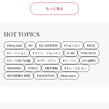
もっと見る
HOT TOPICS
#
Stray Kids
#
IU
#
LE SSERAFIM
#
ウォンビン
#
RIIZE
#
イ・シニョン
#
ファン・ジョンミン
#
i-dle
#
THE BOYZ
#
マーク(NCT出身)
#
パク・ジフン
#
イ・ハイ
#
少女時代
#
BIGBANG
#
TWICE
#
東方神起
#
キム・スヒョン
#
BTS(防弾少年団)
#
SEVENTEEN
#
NewJeans