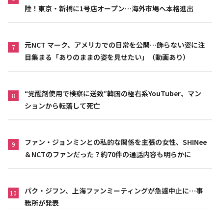
陸！東京・新橋に1号店オープン…海外市場へ本格進出
元NCT マーク、アメリカでの日常を公開…飾らない姿に注
7
目集まる「ありのままの姿を見せたい」（動画あり）
“覚醒剤使用で検察に送致”韓国の極右系YouTuber、マン
8
ションから転落して死亡
ファン・ジョンミンとの私的な関係を主張の女性、SHINee
9
＆NCTのファンだった？約70件の通話内容も明らかに
パク・ジフン、上海ファンミーティングが急遽中止に…事
10
務所が発表