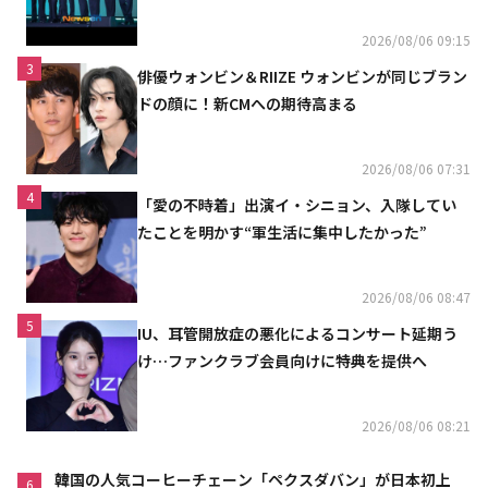
2026/08/06 09:15
3
俳優ウォンビン＆RIIZE ウォンビンが同じブラン
ドの顔に！新CMへの期待高まる
2026/08/06 07:31
4
「愛の不時着」出演イ・シニョン、入隊してい
たことを明かす“軍生活に集中したかった”
2026/08/06 08:47
5
IU、耳管開放症の悪化によるコンサート延期う
け…ファンクラブ会員向けに特典を提供へ
2026/08/06 08:21
韓国の人気コーヒーチェーン「ペクスダバン」が日本初上
6