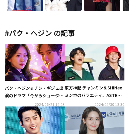
#
パク・ヘジン
の記事
東方神起 チャンミン＆SHINee
パク・ヘジン＆チン・ギジュ出
ミンホのバラエティ、ASTRO
演のドラマ「今からショータイ
の一挙放送まで！6月の衛星劇
ム」10月2日よりDVD発売決定
2024/06/21 16:23
2024/05/30 18:30
場も見どころ満載