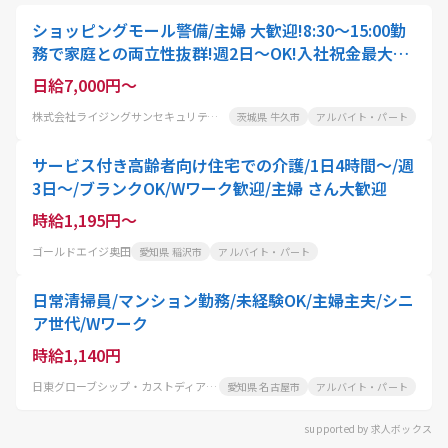
ショッピングモール警備/主婦 大歓迎!8:30～15:00勤
務で家庭との両立性抜群!週2日～OK!入社祝金最大5
万円支給も!車通勤OK
日給7,000円～
株式会社ライジングサンセキュリティーサービス茨城BASE
茨城県 牛久市
アルバイト・パート
サービス付き高齢者向け住宅での介護/1日4時間～/週
3日～/ブランクOK/Wワーク歓迎/主婦 さん大歓迎
時給1,195円～
ゴールドエイジ奥田
愛知県 稲沢市
アルバイト・パート
日常清掃員/マンション勤務/未経験OK/主婦主夫/シニ
ア世代/Wワーク
時給1,140円
日東グローブシップ・カストディアル・サービス株式会社
愛知県 名古屋市
アルバイト・パート
supported by 求人ボックス