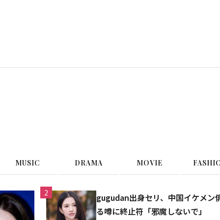
G
MUSIC
DRAMA
MOVIE
FASHI
2
gugudan出身セリ、中国イケメ
る噂に終止符「邪魔しないで」