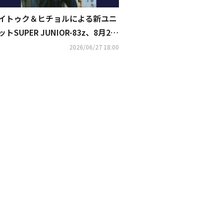
イトゥク＆ヒチョルによる新ユニ
ットSUPER JUNIOR-83z、8月2日
の東京公演のライブ・ビューイン
2026/06/27 18:00
グが決定