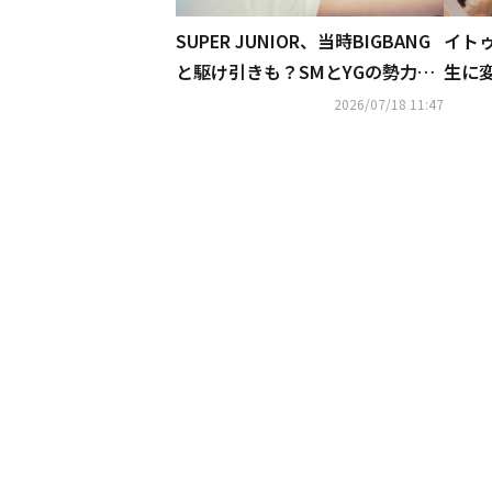
SUPER JUNIOR、当時BIGBANG
イト
と駆け引きも？SMとYGの勢力争
生に変
いを語る「すべて敵だった」（動
OR-
2026/07/18 11:47
画あり）
イトル