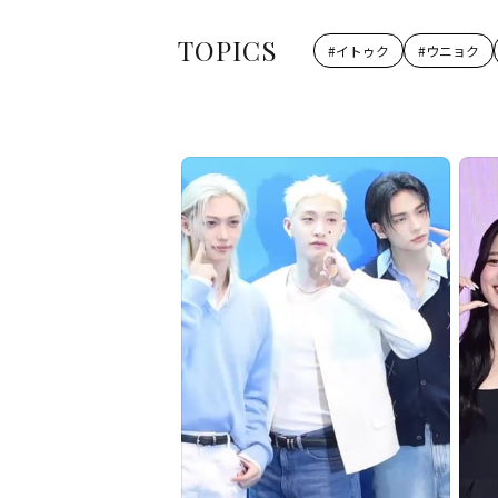
TOPICS
#
イトゥク
#
ウニョク